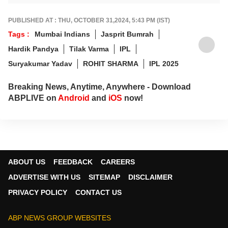
क्रीडा स्पर्धांचं कव्हरेज.
PUBLISHED AT : THU, OCTOBER 31,2024, 5:43 PM (IST)
Tags :
Mumbai Indians
Jasprit Bumrah
Hardik Pandya
Tilak Varma
IPL
Suryakumar Yadav
ROHIT SHARMA
IPL 2025
Breaking News, Anytime, Anywhere - Download
ABPLIVE on
Android
and
iOS
now!
ABOUT US
FEEDBACK
CAREERS
ADVERTISE WITH US
SITEMAP
DISCLAIMER
PRIVACY POLICY
CONTACT US
ABP NEWS GROUP WEBSITES