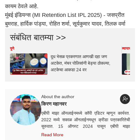
कायम ठेवले आहे.
मुंबई
इंडियन्स (MI Retention List IPL 2025) - जसप्रीत
बुमराह, हार्दिक पांड्या, रोहित शर्मा, सूर्यकुमार यादव, तिलक वर्मा
संबंधित बातम्या >>
पुणे
व्यापार-उद्योग
दूध भेसळ प्रकरणात आणखी दहा जण
अटकेत, मंचर पोलिसांनी बेड्या ठोकल्या,
अटकेचा आकडा 24 वर
About the author
किरण महानवर
एबीपी माझा ऑनलाईनमध्ये कॉपी एडिटर म्हणून कार्यरत.
2022 मध्ये सकाळ ऑनलाईनमधून क्रीडा पत्रकारितेची
सुरुवात. 15 ऑगस्ट 2024 पासून एबीपी माझा
ऑनलाईनमध्ये कार्यरत. क्रीडा क्षेत्रात आवड, गेल्या काही
Read More
वर्षांत राष्ट्रीय व आंतरराष्ट्रीय स्तरावरील अनेक मोठ्या