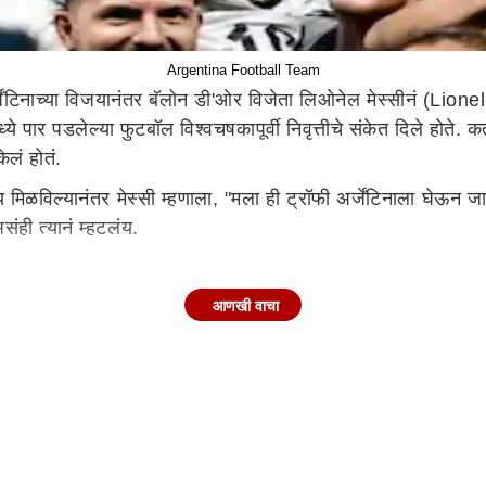
Argentina Football Team
जेंटिनाच्या विजयानंतर बॅलोन डी'ओर विजेता लिओनेल मेस्सीनं (Lione
ये पार पडलेल्या फुटबॉल विश्वचषकापूर्वी निवृत्तीचे संकेत दिले होते. 
ेलं होतं.
 मिळविल्यानंतर मेस्सी म्हणाला, "मला ही ट्रॉफी अर्जेंटिनाला घेऊन
संही त्यानं म्हटलंय.
आणखी वाचा