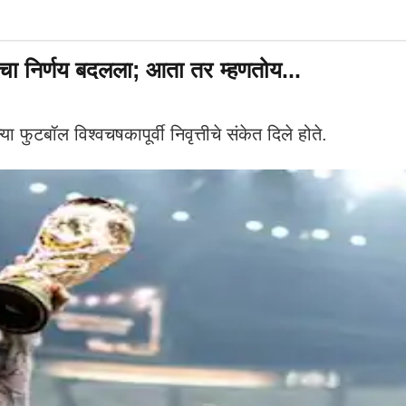
चा निर्णय बदलला; आता तर म्हणतोय...
ुटबॉल विश्वचषकापूर्वी निवृत्तीचे संकेत दिले होते.