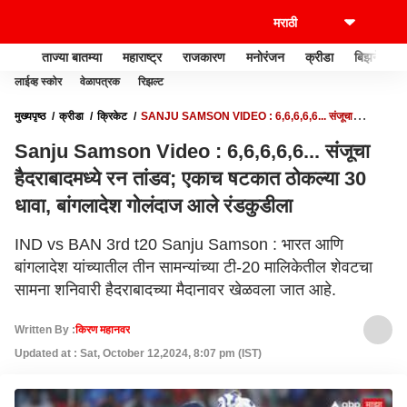
ताज्या बातम्या
महाराष्ट्र
राजकारण
मनोरंजन
क्रीडा
बिझनेस
लाईव्ह स्कोर
वेळापत्रक
रिझल्ट
मुख्यपृष्ठ
क्रीडा
क्रिकेट
SANJU SAMSON VIDEO : 6,6,6,6,6... संजूचा
हैदराबादमध्ये रन तांडव; एकाच षटकात ठोकल्या 30 धावा, बांगलादेश गोलंदाज आले रंडकुडीला
Sanju Samson Video : 6,6,6,6,6... संजूचा
हैदराबादमध्ये रन तांडव; एकाच षटकात ठोकल्या 30
धावा, बांगलादेश गोलंदाज आले रंडकुडीला
IND vs BAN 3rd t20 Sanju Samson : भारत आणि
बांगलादेश यांच्यातील तीन सामन्यांच्या टी-20 मालिकेतील शेवटचा
सामना शनिवारी हैदराबादच्या मैदानावर खेळवला जात आहे.
Written By :
किरण महानवर
Updated at : Sat, October 12,2024, 8:07 pm (IST)