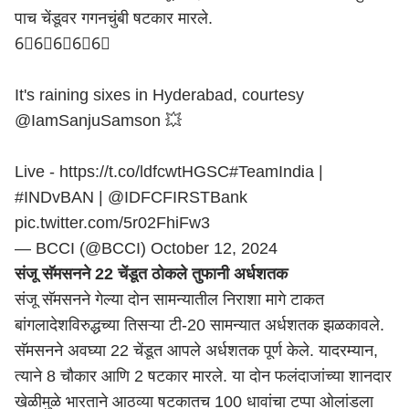
पाच चेंडूवर गगनचुंबी षटकार मारले.
6⃣6⃣6⃣6⃣6⃣
It's raining sixes in Hyderabad, courtesy
@IamSanjuSamson
💥
Live -
https://t.co/ldfcwtHGSC
#TeamIndia
|
#INDvBAN
|
@IDFCFIRSTBank
pic.twitter.com/5r02FhiFw3
— BCCI (@BCCI)
October 12, 2024
संजू सॅमसनने 22 चेंडूत ठोकले तुफानी अर्धशतक
संजू सॅमसनने गेल्या दोन सामन्यातील निराशा मागे टाकत
बांगलादेशविरुद्धच्या तिसऱ्या टी-20 सामन्यात अर्धशतक झळकावले.
सॅमसनने अवघ्या 22 चेंडूत आपले अर्धशतक पूर्ण केले. यादरम्यान,
त्याने 8 चौकार आणि 2 षटकार मारले. या दोन फलंदाजांच्या शानदार
खेळीमुळे भारताने आठव्या षटकातच 100 धावांचा टप्पा ओलांडला