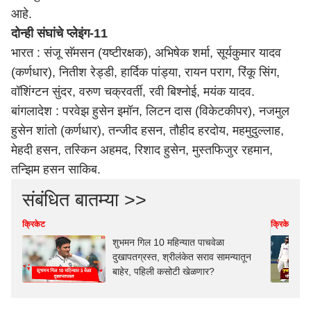
आहे.
दोन्ही संघांचे प्लेइंग-11
भारत : संजू सॅमसन (यष्टीरक्षक), अभिषेक शर्मा, सूर्यकुमार यादव
(कर्णधार), नितीश रेड्डी, हार्दिक पांड्या, रायन पराग, रिंकू सिंग,
वॉशिंग्टन सुंदर, वरुण चक्रवर्ती, रवी बिश्नोई, मयंक यादव.
बांगलादेश : परवेझ हुसेन इमॉन, लिटन दास (विकेटकीपर), नजमुल
हुसेन शांतो (कर्णधार), तन्जीद हसन, तौहीद हरदोय, महमुदुल्लाह,
मेहदी हसन, तस्किन अहमद, रिशाद हुसेन, मुस्तफिजुर रहमान,
तन्झिम हसन साकिब.
संबंधित बातम्या >>
क्रिकेट
क्रिकेट
शुभमन गिल 10 महिन्यात पाचवेळा
दुखापतग्रस्त, श्रीलंकेत सराव सामन्यातून
बाहेर, पहिली कसोटी खेळणार?