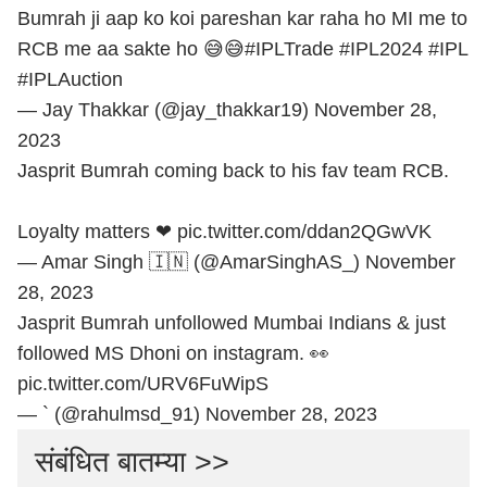
Bumrah ji aap ko koi pareshan kar raha ho MI me to
RCB me aa sakte ho 😅😅
#IPLTrade
#IPL2024
#IPL
#IPLAuction
— Jay Thakkar (@jay_thakkar19)
November 28,
2023
Jasprit Bumrah coming back to his fav team RCB.
Loyalty matters ❤
pic.twitter.com/ddan2QGwVK
— Amar Singh 🇮🇳 (@AmarSinghAS_)
November
28, 2023
Jasprit Bumrah unfollowed Mumbai Indians & just
followed MS Dhoni on instagram. 👀
pic.twitter.com/URV6FuWipS
— ` (@rahulmsd_91)
November 28, 2023
संबंधित बातम्या >>