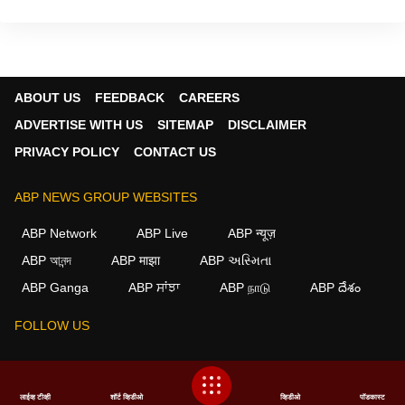
ABOUT US
FEEDBACK
CAREERS
ADVERTISE WITH US
SITEMAP
DISCLAIMER
PRIVACY POLICY
CONTACT US
ABP NEWS GROUP WEBSITES
ABP Network
ABP Live
ABP न्यूज़
ABP আনন্দ
ABP माझा
ABP અસ્મિતા
×
ABP Ganga
ABP ਸਾਂਝਾ
ABP நாடு
ABP దేశం
We use cookies to improve your experience, analyze
traffic, and personalize content. By clicking "Allow", you
FOLLOW US
agree to our use of cookies.
Decline
Allow
This website follows the
DNPA Code of Ethics.
Copyright@2026.
लाईव्ह टीव्ही
शॉर्ट व्हिडीओ
व्हिडीओ
पॉडकास्ट