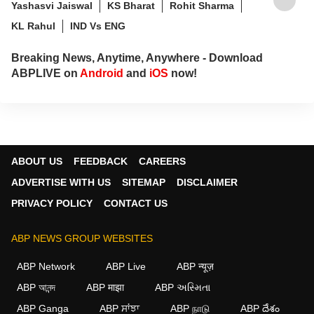
Yashasvi Jaiswal
KS Bharat
Rohit Sharma
KL Rahul
IND Vs ENG
Breaking News, Anytime, Anywhere - Download
ABPLIVE on
Android
and
iOS
now!
ABOUT US
FEEDBACK
CAREERS
ADVERTISE WITH US
SITEMAP
DISCLAIMER
PRIVACY POLICY
CONTACT US
ABP NEWS GROUP WEBSITES
ABP Network
ABP Live
ABP न्यूज़
ABP আনন্দ
ABP माझा
ABP અસ્મિતા
×
ABP Ganga
ABP ਸਾਂਝਾ
ABP நாடு
ABP దేశం