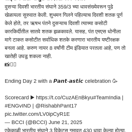
दुसऱ्या दिवशी भारतीय संघाने 359/3 च्या धावसंख्येवरून पुढे
खेळायला सुरुवात केली. शुभमन गिलने पहिल्याच दिवशी शतक पूर्ण
केले होते, तर ऋषभ पंतने दुसऱ्याच दिवशी त्याच्या कसोटी
कारकिर्दीतील सातवे शतक झळकावले. यासह, पंत एमएस धोनीला
मागे टाकत कसोटीत सर्वाधिक शतके करणारा भारतीय यष्टीरक्षक
बनला आहे. करुण नायर 8 वर्षांनी टीम इंडियात परतला आहे, पण तो
खातेही उघडू शकला नाही.
📸🤸‍♂️
Ending Day 2 with a 𝙋𝙖𝙣𝙩-𝙖𝙨𝙩𝙞𝙘 celebration 🥳
Scorecard ▶️
https://t.co/CuzAEnBkyu
#TeamIndia
|
#ENGvIND
|
@RishabhPant17
pic.twitter.com/LV0ipCyR1E
— BCCI (@BCCI)
June 21, 2025
एकेकाळी भारतीय संघाने 3 विकेट्स गमावत 430 धावा केल्या होत्या,