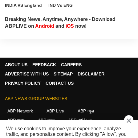
INDIA VS England
IND Vs ENG
Breaking News, Anytime, Anywhere - Download
ABPLIVE on
Android
and
iOS
now!
ABOUT US
FEEDBACK
CAREERS
ADVERTISE WITH US
SITEMAP
DISCLAIMER
PRIVACY POLICY
CONTACT US
ABP NEWS GROUP WEBSITES
ABP Network
ABP Live
ABP न्यूज़
×
ABP আনন্দ
ABP माझा
ABP અસ્મિતા
We use cookies to improve your experience, analyze
ABP Ganga
ABP ਸਾਂਝਾ
ABP நாடு
ABP దేశం
traffic, and personalize content. By clicking "Allow", you