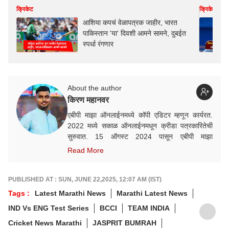
क्रिकेट
क्रिकेट
आशिया कपचं वेळापत्रक जाहीर, भारत
पाकिस्तान 'या' दिवशी आमने सामने, दुबईत
स्पर्धा रंगणार
About the author
किरण महानवर
एबीपी माझा ऑनलाईनमध्ये कॉपी एडिटर म्हणून कार्यरत.
2022 मध्ये सकाळ ऑनलाईनमधून क्रीडा पत्रकारितेची
सुरुवात. 15 ऑगस्ट 2024 पासून एबीपी माझा
ऑनलाईनमध्ये कार्यरत. क्रीडा क्षेत्रात आवड, गेल्या काही
Read More
वर्षांत राष्ट्रीय व आंतरराष्ट्रीय स्तरावरील अनेक मोठ्या
क्रीडा स्पर्धांचं कव्हरेज.
PUBLISHED AT : SUN, JUNE 22,2025, 12:07 AM (IST)
Tags :
Latest Marathi News
Marathi Latest News
IND Vs ENG Test Series
BCCI
TEAM INDIA
Cricket News Marathi
JASPRIT BUMRAH