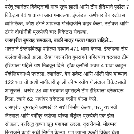
परंतु त्यानंतर विकेट्सची माळ सुरू झाली आणि टीम इंडियाने पुढील 7
विकेट्स 41 धावांच्या आत गमावल्या. इंग्लंडचा कर्णधार बेन स्टोक्स
व्यतिरिक्त, जोश टंगने आपल्या गोलंदाजीने कहर केला. स्टोक्स आणि
टंगने दोघांनीही प्रत्येकी चार विकेट्स घेतल्या.
जसप्रीत बुमराह चमकला, बाकी मात्र फक्त पाहत राहिले...
भारताने इंग्लंडविरुद्ध पहिल्या डावात 471 धावा केल्या. इंग्लंडचा संघ
फलंदाजीसाठी आला, तेव्हा जसप्रीत बुमराहने पहिल्याच षटकात टीम
इंडियाला पहिले यश मिळवून दिले. झॅक क्रॉली फक्त 4 धावा काढून
पॅव्हेलियनमध्ये परतला. त्यानंतर, बेन डकेट आणि ऑली पोप यांच्यात
122 धावांची अशी भागीदारी झाली की भारतीय गोलंदाज विकेटसाठी
आसुसले. अखेर 28 व्या षटकात बुमराहने टीम इंडियाला ब्रेकथ्रू
दिला, त्याने 62 धावांवर डकेटला क्लीन बोल्ड केले.
जसप्रीत बुमराहने आणखी 2 संधी निर्माण केल्या, परंतु यशस्वी
जैस्वाल आणि रवींद्र जडेजा यांच्या चेंडूंवर प्रत्येकी एक झेल
सोडला. प्रसिद्ध कृष्णा खूप महागडा ठरला, दुसरीकडे, मोहम्मद
सिराजने काही संधी निर्माण केल्या, पण त्याला एकही विकेट घेता