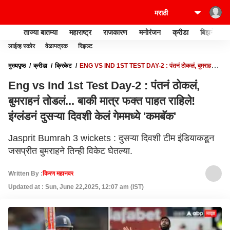
ताज्या बातम्या
महाराष्ट्र
राजकारण
मनोरंजन
क्रीडा
बिझनेस
लाईव्ह स्कोर
वेळापत्रक
रिझल्ट
मुख्यपृष्ठ
क्रीडा
क्रिकेट
ENG VS IND 1ST TEST DAY-2 : पंतनं ठोकलं, बुमराहनं
तोडलं... बाकी मात्र फक्त पाहत राहिले! इंग्लंडनं दुसऱ्या दिवशी केलं गेममध्ये 'कमबॅक'
Eng vs Ind 1st Test Day-2 : पंतनं ठोकलं,
बुमराहनं तोडलं... बाकी मात्र फक्त पाहत राहिले!
इंग्लंडनं दुसऱ्या दिवशी केलं गेममध्ये 'कमबॅक'
Jasprit Bumrah 3 wickets : दुसऱ्या दिवशी टीम इंडियाकडून
जसप्रीत बुमराहने तिन्ही विकेट घेतल्या.
Written By :
किरण महानवर
Updated at : Sun, June 22,2025, 12:07 am (IST)