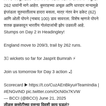
262 धावांनी मागे आहेत. बुमराहच्या अचूक आणि धारदार माऱ्यामुळे
इंग्लंडला सुरुवातीलाच हादरा बसला, मात्र नंतर बेन डकेट (62)
आणि ओली पोपने (नाबाद 100) डाव सावरला. विशेष म्हणजे पोपने
शतक झळकावून भारतीय गोलंदाजांची झोप उडवली आहे.
Stumps on Day 2 in Headingley!
England move to 209/3, trail by 262 runs.
3⃣ wickets so far for Jasprit Bumrah ⚡️
Join us tomorrow for Day 3 action 🏏
Scorecard ▶️
https://t.co/CuzAEnBkyu
#TeamIndia
|
#ENGvIND
pic.twitter.com/OcNi0x7KVW
— BCCI (@BCCI)
June 21, 2025
लीड्स कसोटीच्या दुसऱ्या दिवशी काय घडलं?