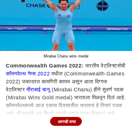
Mirabai Chanu wins medal
Commonwealth Games 2022:
भारतीय वेटलिफ्टर्सची
कॉमनवेल्थ गेम्स 2022
मधील (Commonwealth Games
2022) जबरदस्त कामगिरी कायम असून आता दिग्गज
वेटलिफ्टर
मीराबाई चानू
(Mirabai Chanu) हीने सुवर्ण पदक
(Mirabai Wins Gold medal) भारताला मिळवून दिलं आहे.
कॉमनवेल्थमध्ये आज एकाच दिवसातील भारताचं हे तिसरं पदक
आहे. मीराबाईने 49 किलो वजनी गटात पदक मिळवलं आहे.
एकूण 201 किलोग्राम वजन उचलत मीराबाईनं रेकॉर्डब्रेक
आणखी वाचा
कामगिरी केली आहे.