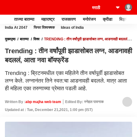
ताज्या बातम्या
महाराष्ट्र
राजकारण
मनोरंजन
क्रीडा
बिझनेस
India At 2047
फिफा विश्वचषक
Ideas of India
मुख्यपृष्ठ
बातम्या
विश्व
TRENDING : तीन वर्षांपूवी झाडासोबत लग्न, आडनावही बदललं,
आता नवा बॉयफ्रेंड
Trending : तीन वर्षांपूवी झाडासोबत लग्न, आडनावही
बदललं, आता नवा बॉयफ्रेंड
Trending : ब्रिटनमधील एका महिलेने तीन वर्षापूर्वी झाडासोबत
लग्न केले. लग्नानंतर तिने स्वत:चा आडनावही बदलले. मात्र आता
ही महिला एका तरुणाच्या प्रेमात पडली आहे.
Written By :
abp majha web team
Edited By: स्नेहल पावनाक
Updated at : Tue, December 21,2021, 1:00 pm (IST)