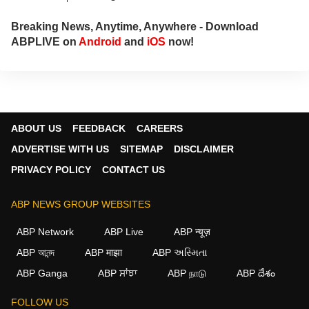
Breaking News, Anytime, Anywhere - Download
ABPLIVE on
Android
and
iOS
now!
ABOUT US
FEEDBACK
CAREERS
ADVERTISE WITH US
SITEMAP
DISCLAIMER
PRIVACY POLICY
CONTACT US
ABP NEWS GROUP WEBSITES
ABP Network
ABP Live
ABP न्यूज़
ABP আনন্দ
ABP माझा
ABP અસ્મિતા
ABP Ganga
ABP ਸਾਂਝਾ
ABP நாடு
ABP దేశం
FOLLOW US