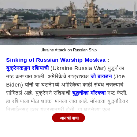
Ukraine Attack on Russian Ship
Sinking of Russian Warship Moskva
:
युक्रेनकडून रशियाची
(Ukraine Russia War) युद्धनौका
नष्ट करण्यात आली. अमेरिकेचे राष्ट्राध्यक्ष
जो बायडन
(Joe
Biden) यांनी या घटनेमध्ये अमेरिकेचा काही संबंध नसल्याचं
सांगितलं आहे. युक्रेनने रशियाची
युद्धनौका मॉस्कवा
नष्ट केली.
हा रशियाला मोठा धक्का मानला जात आहे. मॉस्कवा युद्धनौकेवर
मिसाईलसह इतर यंत्रसामग्री होती. या घटनेच्या एका
दिवसापूर्वीच एका अमेरिकन अधिकाऱ्याने सांगितले होते की,
आणखी वाचा
अमेरिकेने युक्रेनला जहाजाच्या स्थानाची माहिती दिली होती.
दरम्यान, गेल्या महिन्यात झालेल्या हल्ल्यात व्हाईट हाऊस आणि