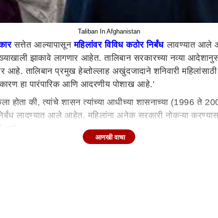
Taliban In Afghanistan
कार
सत्तेत आल्यापासून
महिलांवर विविध कठोर निर्बंध
लावण्यात आले आ
ख्याखाली झाकावे लागणार आहेत. तालिबान सरकारच्या नव्या आदेशानुस
र आहे. तालिबान प्रमुख हेब्तोल्लाह अखुंदजादाने शनिवारी महिलांसाठी
िजे. कारण हा पारंपारिक आणि आदरणीय पोशाख आहे.'
 केला होता की, त्यांचे शासन त्यांच्या आधीच्या शासनाच्या (1996 त
ंध लादण्यात आले आहेत. महिलांना अनेक सरकारी नोकऱ्या करण्यास, मा
ी आहे.
आणखी वाचा
ाही महत्त्वाचे काम नसल्यास घराबाहेर न पडण्यास सांगितले आहे. निव
ने महिलांसाठी बुरखा घालणे अनिवार्य केले आहे.
 सर्व महिलांना नव्या आदेशानुसार डोक्यापासून पूर्ण शरीर झाकणे बंधनक
ानचे अफगाणी महिलांसाठी नवे फर्मान, एकट्या महिलेला लांबच्या प्रवा