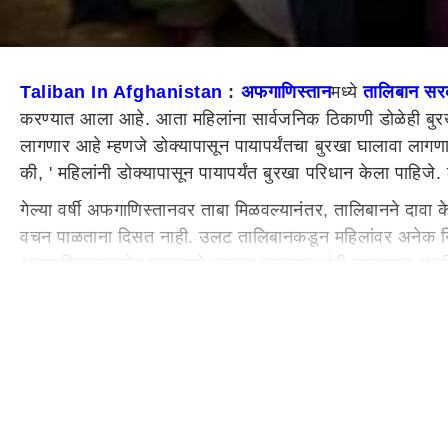
Taliban In Afghanistan
:
अफगाणिस्तान
मध्ये
तालिबान सर
करण्यात आला आहे. आता महिलांना सार्वजनिक ठिकाणी डोळेही बुर
लागणार आहे म्हणजे डोक्यापासून पायापर्यंतचा बुरखा घालावा लागणा
की, ' महिलांनी डोक्यापासून पायापर्यंत बुरखा परिधान केला पाह
गेल्या वर्षी अफगाणिस्तानवर ताबा मिळवल्यानंतर, तालिबानने दावा
वचन पाळताना दिसत नाही. उलट तालिबानकडून महिलांवर अनेक निर्ब
अफगाणिस्तानबाहेर एकट्याने प्रवास करण्यास बंदी घालण्यात आल
'काम नसेल तर महिलांनी घरीच थांबावे
तालिबान सरकारने महिलांना क
नसेल तर त्यांनी घरीच राहणे चांगले आहे. या आधी तालिबान सरकान
निवेदनात म्हटले आहे की, 'वृद्ध महिला किंवा अल्पवयीन मुली वगळता
महत्त्वाच्या इतर बातम्या :
तालिब