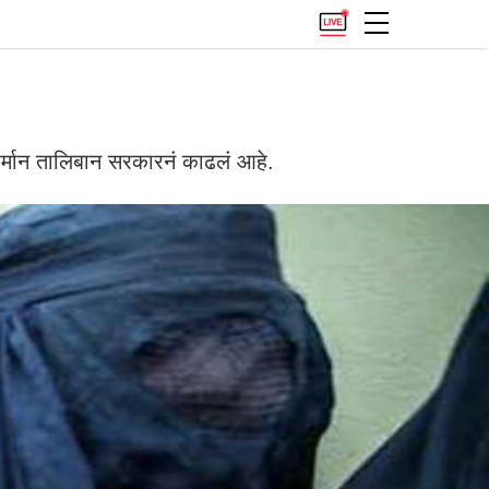
फर्मान तालिबान सरकारनं काढलं आहे.