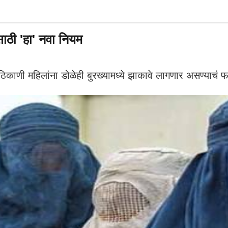
साठी 'हा' नवा नियम
काणी महिलांना डोळेही बुरख्यामध्ये झाकावे लागणार असण्याचं 