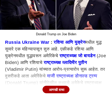
Donald Trump on Joe Biden
Russia Ukraine War
:
रशिया आणि युक्रेन
मधील युद्ध
सुमारे एक महिन्यापासून सुरु आहे. एकीकडे रशिया आणि
युक्रेनमधील युद्धावरून अमेरिकेचे
राष्ट्राध्यक्ष जो बायडेन
(Joe
Biden) आणि रशियाचे
राष्ट्राध्यक्ष व्लादिमीर पुतीन
(Vladimir Putin) यांच्यात आरोप-प्रत्यारोप सुरू आहेत. तर
दुसरीकडे आता अमेरिकेचे
माजी राष्ट्राध्यक्ष डोनाल्ड ट्रम्प
(Donald Trump) यांनीदेखील सध्याचे अमेकेचे राष्ट्राध्यक्ष
जो बायडेन यांच्यावर निशाणा साधला आहे. 'मी सत्तेत असतो तर
आणखी वाचा
युद्ध झाले नसते', असं ट्रम्प यांनी म्हटलं आहे. तसेच ट्रम्प यांनी
युक्रेनच्या संकटाशी बायडेन यांचा काहीही संबंध नसल्याचे
म्हटले आहे.