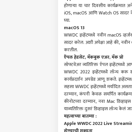
होणाऱ्या या चार दिवसीय कार्यक्रमात अ
iOS, macOS आणि Watch OS सादर केले ज
घ्या.
macOS 13
WWDC इव्हेंटमध्ये नवीन macOS व्हर
सादर करेल. अशी अपेक्षा आहे की, नवी
करतील.
ऍपल हेडसेट, मॅकबुक एअर, मॅक प्रो
सॉफ्टवेअर व्यतिरिक्त ऍपल इव्हेंटमध्य
WWDC 2022 इव्हेंटमध्ये लॉन्च करू
कार्यप्रदर्शन अपग्रेड आणू शकते. इव्हे
सहसा WWDC इव्हेंटमध्ये मर्यादित असत
दरम्यान, कंपनी केवळ समर्पित कार्यक्रम
पर्सनल
कीनोटच्या दरम्यान, नवा Mac डिव्हा
याव्यतिरिक्त दुसरं डिव्हाइस लॉन्च केलं
महत्वाच्या बातम्या :
टॉप
हॅलो गेस्ट
Apple WWDC 2022 Live Streaming : 
होण्याची शक्यता
राजक