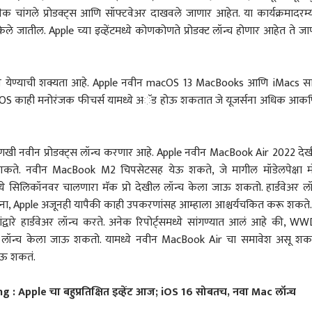
नेक चांगले प्रोडक्ट्स आणि सॉफ्टवेअर दाखवले जाणार आहेत. या कार्यक्रमादरम्
ातील. Apple च्या इव्हेंटमध्ये कोणकोणते प्रोडक्ट लॉन्च होणार आहेत ते जा
्जन येण्याची शक्यता आहे. Apple नवीन macOS 13 MacBooks आणि iMacs स
न OS काही मनोरंजक फीचर्स यामध्ये अॅड होऊ शकतात जे यूजर्सना अधिक आकर्
े आणखी नवीन प्रोडक्ट्स लॉन्च करणार आहे. Apple नवीन MacBook Air 2022 दे
 शकते. नवीन MacBook M2 चिपसेटसह येऊ शकते, जे मागील मॉडेलपेक्षा म
ंटमध्ये सिलिकॉनवर चालणारा मॅक प्रो देखील लॉन्च केला जाऊ शकतो. हार्डवेअर लॉ
ाना, Apple अजूनही यापैकी काही उपकरणांसह आम्हाला आश्चर्यचकित करू शकते.
ांद्वारे हार्डवेअर लॉन्च करते. अनेक रिपोर्ट्समध्ये सांगण्यात आलं आहे की, W
 कॉर्नर
इस लॉन्च केला जाऊ शकतो. यामध्ये नवीन MacBook Air चा समावेश असू शक
 जाऊ शकतं.
 आर्टिकल
टॉप रील्स
Apple चा बहुप्रतिक्षित इव्हेंट आज; iOS 16 सोबतच, नवा Mac लॉन्च
ारण
व्यापार-उद्योग
रत्नागिरी
राज