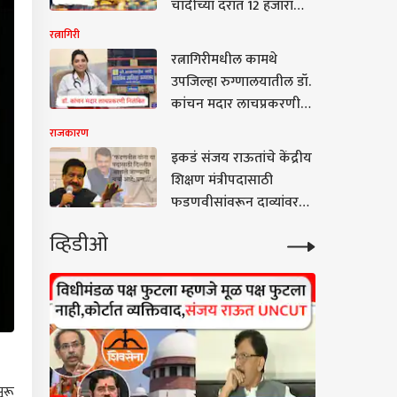
चांदीच्या दरात 12 हजारांची
आंदोलन षड्यंत्र : एकनाथ
वाढ, जाणून घ्या सोने चांदीचे
रत्नागिरी
शिंदे
नवे दर
रत्नागिरीमधील कामथे
उपजिल्हा रुग्णालयातील डॉ.
कांचन मदार लाचप्रकरणी
निलंबित; आरोग्य विभागाची
राजकारण
कारवाई
इकडं संजय राऊतांचे केंद्रीय
शिक्षण मंत्रीपदासाठी
फडणवीसांवरून दाव्यांवर
दावे, पण पृथ्वीराजबाबांनी
व्हिडीओ
मांडली वेगळीच भूमिका! थेट
म्हणाले, 'त्यांना केंद्रात संधी
मिळाल्यास देशातील Gen Z
आणि काँग्रेस...'
ुरू