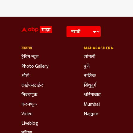
बातम्या
MAHARASHTRA
ट्रेडिंग न्यूज
सांगली
Photo Gallery
पुणे
ऑटो
नाशिक
लाईफस्टाईल
सिंधुदुर्ग
निवडणूक
औरंगाबाद
करमणूक
Mumbai
Video
Nagpur
Liveblog
भविष्य