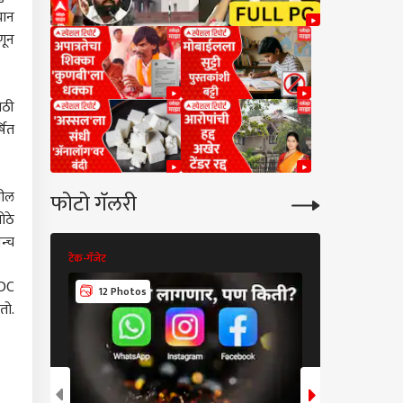
यान
णून
ाठी
षित
खील
फोटो गॅलरी
ोठे
न्च
टेक-गॅजेट
टेक-गॅजेट
WDC
12 Photos
7 Photos
तो.
कारण