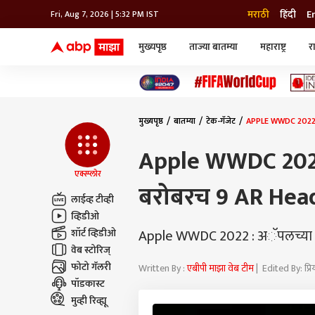
मराठी
हिंदी
E
Fri, Aug 7, 2026 | 5:32 PM IST
मुख्यपृष्ठ
ताज्या बातम्या
महाराष्ट्र
र
बातम्या
जॅाब माझा
लाईफ
भारत
महाराष्ट्र
टेक-गॅजेट
मुंबई
ऑटो
टेलिव्हिजन
विश्व
विश्व
मुख्यपृष्ठ
बातम्या
टेक-गॅजेट
APPLE WWDC 2022 : 
कोल्हापूर
पुणे
Apple WWDC 2022 :
नवी मुंबई
अमरावती
एक्स्प्लोर
बरोबरच 9 AR Heads
अहमदनगर
लाईव्ह टीव्ही
अकोला
व्हिडीओ
Apple WWDC 2022 : अॅपलच्या इव्हे
शॉर्ट व्हिडीओ
वेब स्टोरिज्
फोटो गॅलरी
Written By :
एबीपी माझा वेब टीम
| Edited By: प्
पॉडकास्ट
मुव्ही रिव्ह्यू