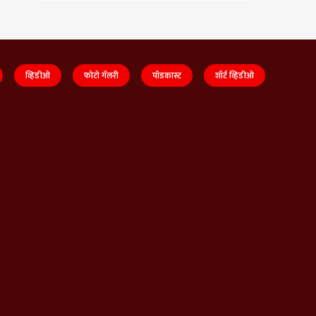
व्हिडीओ
फोटो गॅलरी
पॉडकास्ट
शॉर्ट व्हिडीओ