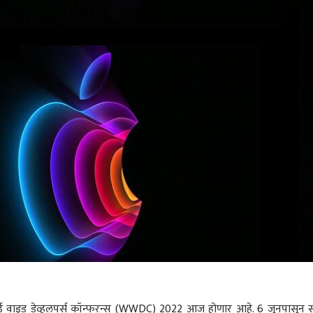
ल्ड वाइड डेव्हलपर्स कॉन्फरन्स (WWDC) 2022 आज होणार आहे. 6 जूनपासून स