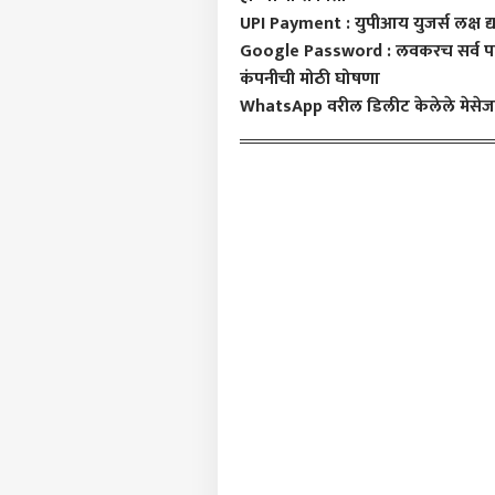
आमच्यासोबत जाहिरात करा
UPI Payment : युपीआय युजर्स लक्ष द्
प्रायव्हसी पॉलिसी
Google Password : लवकरच सर्व पासवर्
संपर्क साधा
कंपनीची मोठी घोषणा
WhatsApp वरील डिलीट केलेले मेसे
करिअर
'हाथी
फीडबॅक
पुढच
आमच्याबद्दल
अमित
राजक
विरो
देशभक
शिकव
मोदी
आंदोल
SC-S
लेयर'
LOGIN
संक
SEBC 
सरकार
प्रतिज