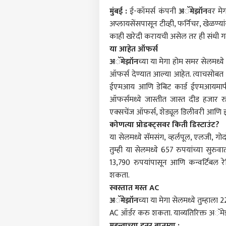
मुंबई :
ई-कॉमर्स कंपनी
अॅमेझॉन
वर मे
अप्लायसेंसपासून टीव्ही, फर्निचर, खेळण्
काही खरेदी करायची असेल तर ही संधी गमा
या आहेत ऑफर्स
अॅमेझॉन
च्या या मेगा होम समर सेलमध्ये स
ऑफर्स देण्यात आल्या आहेत. त्याचसोबत क
ईएमआय आणि डेबिट कार्ड ईएमआयमार्फत पै
ऑफर्समध्ये जास्तीत जास्त दीड हजार र
एक्‍सचेंज ऑफर्स, शेड्यूल डिलीवरी आणि 
कोणत्या प्रोडक्ट्सवर किती डिस्टाउंट?
या सेलमध्ये सॅमसंग, व्‍हर्लपूल, एलजी, गोदर
तुम्ही या सेलमध्ये 657 रुपयांच्या सुरु
13,790 रुपयांपासून आणि कन्‍वर्टिबल र
पर्सनल
शकता.
स्वस्तात मस्त AC
अॅमेझॉन
च्या या मेगा सेलमध्ये तुम्हाला 
टॉप
हॅलो गेस्ट
AC ऑर्डर करु शकता. याव्यतिरिक्त अॅमेझ
राजक
महत्त्वाच्या इतर बातम्या :