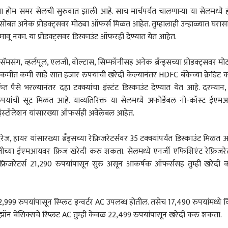
गा होम समर सेलची सुरुवात झाली आहे. साच मार्चपर्यंत चालणाऱ्या या सेलमध्ये 
यांसोबत अनेक प्रोडक्ट्सवर मोठ्या ऑफर्स मिळत आहेत. तुम्हालाही उन्हाळ्यात घरास
वू नका. या प्रोडक्ट्सवर डिस्काउंट ऑफरही देण्यात येत आहेत.
ॅमसंग, व्हर्लपूल, एलजी, वोल्टास, सिम्‍फॉनीसह अनेक ब्रँन्ड्सच्या प्रोडक्ट्सवर मोठ
मीत कमी साडे सात हजार रुपयांची खरेदी केल्यानंतर HDFC बँकेच्या क्रेडिट का
से भरल्यानंतर दहा टक्क्यांचा इंस्टंट डिस्काउंट देण्यात येत आहे. दरम्यान,
ुपयांची सूट मिळत आहे. याव्यतिरिक्त या सेलमध्ये अफोर्डेबल नो-कॉस्‍ट ईएम
इंस्‍टॉलेशन यांसारख्या ऑफर्सही अवेलेबल आहेत.
ेज, हायर यांसारख्या ब्रँड्सच्या रेफ्रिजरेटर्सवर 35 टक्क्यांपर्यंत डिस्काउंट मिळत आ
वातीच्या ईएमआयवर फ्रिज खरेदी करु शकता. सेलमध्ये एनर्जी एफिशिएंट रेफ्रिजरेट
ेफ्रिजरेटर्स 21,290 रुपयांपासून सुरु असून आकर्षक ऑफर्ससह तुम्ही खरेदी 
 कॉर्नर
22,999 रुपयांपासून स्प्लिट इन्‍वर्टर AC उपलब्ध होतील. तसेच 17,490 रुपयांमध्ये वि
 आर्टिकल
टॉप रील्स
ॉन बेसिक्सचे स्प्लिट AC तुम्ही केवळ 22,499 रुपयांपासून खरेदी करु शकता.
ारण
राजकारण
अहिल्यानगर
राज