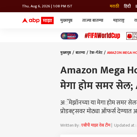
मराठी
हिंदी
Thu, Aug 6, 2026 | 1:08 PM IST
मुख्यपृष्ठ
ताज्या बातम्या
महाराष्ट्र
र
बातम्या
जॅाब माझा
लाईफ
भारत
महाराष्ट्र
टेक-गॅजेट
मुंबई
ऑटो
टेलिव्हिजन
विश्व
विश्व
मुख्यपृष्ठ
बातम्या
टेक-गॅजेट
AMAZON MEGA HOME 
कोल्हापूर
पुणे
Amazon Mega Ho
नवी मुंबई
अमरावती
मेगा होम समर सेल; 
अहमदनगर
अकोला
अॅमेझॉनच्या या मेगा होम समर सेलमध्य
प्रोडक्ट्सवर मोठ्या ऑफर्स देण्यात
Written By :
एबीपी माझा वेब टीम
| Updated at :