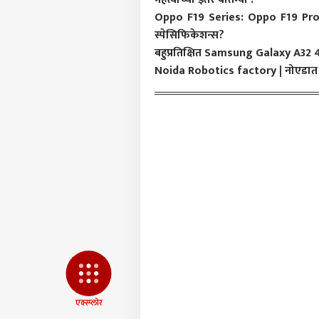
आमच्यासोबत जाहिरात करा
Oppo F19 Series: Oppo F19 Pr
प्रायव्हसी पॉलिसी
स्पेसिफिकेशन्स?
संपर्क साधा
बहुप्रतिक्षित Samsung Galaxy A32 4
करिअर
Noida Robotics factory | नोएडात भा
काँग्
फीडबॅक
टीका,
आमच्याबद्दल
पहिली
मुंबई
अर्था
कृती
परत;
LOGIN
तीन व
मिळाल
एक्स्प्लोर