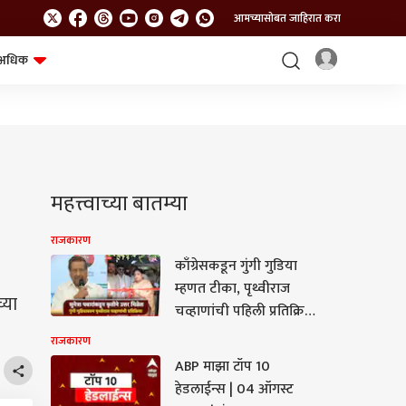
आमच्यासोबत जाहिरात करा
अधिक
शेत-शिवार
भविष्य
महत्त्वाच्या बातम्या
राजकारण
काँग्रेसकडून गुंगी गुडिया
म्हणत टीका, पृथ्वीराज
्या
चव्हाणांची पहिली प्रतिक्रिया;
म्हणाले, अर्थातच सुनेत्रा
राजकारण
पवारांकडून कृतीतून उत्तर
ABP माझा टॉप 10
मिळेल
हेडलाईन्स | 04 ऑगस्ट