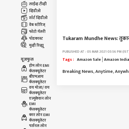
लाईव्ह टीव्ही
व्हिडीओ
शॉर्ट व्हिडीओ
वेब स्टोरिज्
फोटो गॅलरी
Tukaram Mundhe News: तुकाराम म
पॉडकास्ट
मुव्ही रिव्ह्यू
PUBLISHED AT : 05 MAR 2021 03:56 PM (IST
यूजफुल
Tags :
Amazon Sale
Amazon Indi
होम लोन EMI
Breaking News, Anytime, Anyw
कॅलक्यूलेटर
बीएमआय
कॅलक्यूलेटर
वय मोजा/ वय
कॅलक्यूलेटर
एज्युकेशन लोन
EMI
कॅलक्यूलेटर
कार लोन EMI
कॅलक्यूलेटर
पर्सनल लोन