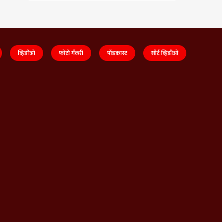
व्हिडीओ
फोटो गॅलरी
पॉडकास्ट
शॉर्ट व्हिडीओ