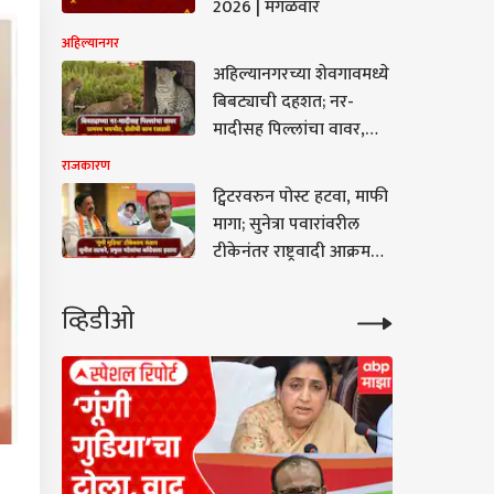
2026 | मंगळवार
अहिल्यानगर
अहिल्यानगरच्या शेवगावमध्ये
बिबट्याची दहशत; नर-
मादीसह पिल्लांचा वावर,
शेतात जायचं कसं? ग्रामस्थ
राजकारण
काळजीत
ट्विटरवरुन पोस्ट हटवा, माफी
मागा; सुनेत्रा पवारांवरील
टीकेनंतर राष्ट्रवादी आक्रमक,
तटकरे-पटेलांचा काँग्रेसला
इशारा
व्हिडीओ