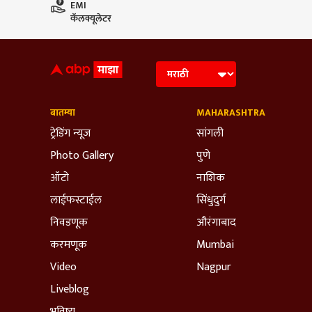
EMI
कॅलक्यूलेटर
बातम्या
MAHARASHTRA
ट्रेडिंग न्यूज
सांगली
Photo Gallery
पुणे
ऑटो
नाशिक
लाईफस्टाईल
सिंधुदुर्ग
निवडणूक
औरंगाबाद
करमणूक
Mumbai
Video
Nagpur
Liveblog
भविष्य