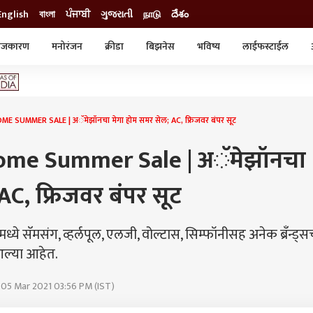
English
বাংলা
ਪੰਜਾਬੀ
ગુજરાતી
நாடு
దేశం
ाजकारण
मनोरंजन
क्रीडा
बिझनेस
भविष्य
लाईफस्टाईल
स्टाईल
क्राईम
व्यापार-उद्योग
ट्रेडिंग
ऑटो
SUMMER SALE | अॅमेझॉनचा मेगा होम समर सेल; AC, फ्रिजवर बंपर सूट
me Summer Sale | अॅमेझॉनचा
AC, फ्रिजवर बंपर सूट
े सॅमसंग, व्हर्लपूल, एलजी, वोल्टास, सिम्‍फॉनीसह अनेक ब्रँन्ड्सच
 आल्या आहेत.
 05 Mar 2021 03:56 PM (IST)