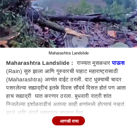
Maharashtra Landslide
Maharashtra Landslide :
राज्यात मुसळधार
पाऊस
(Rain) सुरु झाला आणि गुरुवारची पाहाट महाराष्ट्रासाठी
(Maharashtra) अत्यंत वाईट ठरली. दाट धुक्याची चादर
पसरलेल्या सह्याद्रीचं इतके दिवस सौंदर्य दिसत होतं पण आता
हाच सह्याद्री घात करणार ठरला. बुधवारी रात्री शांत
निजलेल्या इर्शाळवाडीचं अवघ्या काही क्षणांमध्ये होत्याचं नव्हतं
झालं आणि संपूर्ण महाराष्ट्र हादरुन गेला.
आणखी वाचा
इर्शाळगडाच्या पायथ्याशी असलेल्या इर्शाळवाडीमध्ये दरड
कोसळली आणि अनेकांनी त्यांच्या आप्तस्वकियांना गमावलं.