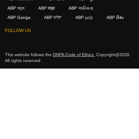
ABP আনন্দ
ABP माझा
ABP અસ્મિતા
ABP Ganga
ABP ਸਾਂਝਾ
ABP நாடு
ABP దేశం
FOLLOW US
This website follows the
DNPA Code of Ethics.
Copyright@2026.
All rights reserved.