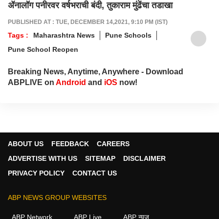
ॲनालॉग पनीरवर वर्षभराची बंदी, तुकाराम मुंढेंचा तडाखा
PUBLISHED AT : TUE, DECEMBER 14,2021, 9:10 PM (IST)
Tags :
Maharashtra News
Pune Schools
Pune School Reopen
Breaking News, Anytime, Anywhere - Download
ABPLIVE on
Android
and
iOS
now!
ABOUT US
FEEDBACK
CAREERS
ADVERTISE WITH US
SITEMAP
DISCLAIMER
PRIVACY POLICY
CONTACT US
ABP NEWS GROUP WEBSITES
ABP Network
ABP Live
ABP न्यूज़