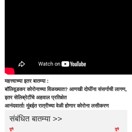
महत्त्वाच्या इतर बातम्या :
बॉलिवूडकर कोरोनाच्या विळख्यात? आणखी दोघींना संसर्गाची लागण,
इतर सेलिब्रेटींचे अहवाल प्रतिक्षेत
आनंदवार्ता! मुंबईत रात्रीच्या वेळी होणार कोरोना लसीकरण
संबंधित बातम्या >>
पुणे
पुणे