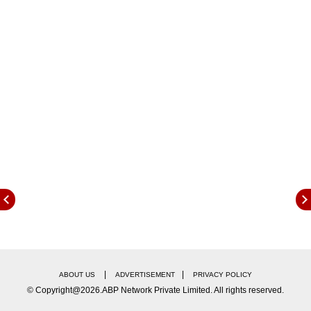
त्यामुळे या पराभवाचं विवेचन आज 'मातोश्री'वर होत आहे.
उद्धव ठाकरेंचे दिग्गज उमदेवार पराभूत
उद्धव ठाकरे यांच्या शिवसेनेने 21 जागांवर लोकसभा निवडणूक
लढली होती. त्यापैकी केवळ 9 जागांवरच त्यांना विजय मिळवता
आला. यामध्ये अरविंद सावंत, अनिल देसाई, संजय जाधव यांचा
समावेश आहे. उद्धव ठाकरेंच्या 12 उमेदवारांचा पराभव झाला. या
12 मतदारसंघात भाजप आणि एकनाथ शिंदेंच्या शिवसेनेच्या
उमेदवारांनी विजय मिळवला. केवळ रायगडमध्ये अजित पवारांच्या
राष्ट्रवादीचे सुनील तटकरे विजयी झाले.
कोणकोणत्या जागांवर पराभव?
विनायक राऊत - रत्नागिरी सिंधुदुर्ग मतदारसंघ लोकसभा
चंद्रकांत खैरे -
छत्रपती संभाजीनगर
लोकसभा
अनंत गिते - रायगड लोकसभा
|
|
ABOUT US
ADVERTISEMENT
PRIVACY POLICY
चंद्रहार पाटील - सांगली लोकसभा
© Copyright@2026.ABP Network Private Limited. All rights reserved.
राजन विचारे -
ठाणे
लोकसभा