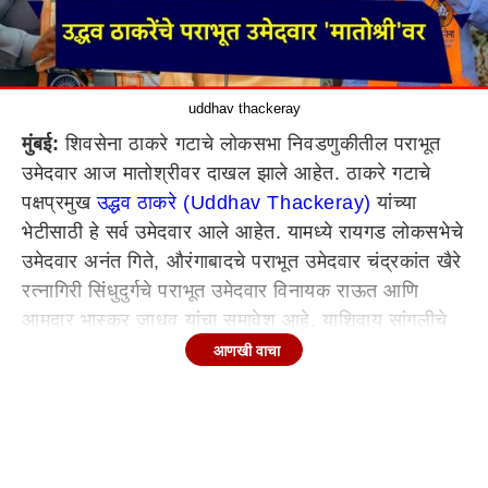
uddhav thackeray
मुंबई:
शिवसेना ठाकरे गटाचे लोकसभा निवडणुकीतील पराभूत
उमेदवार आज मातोश्रीवर दाखल झाले आहेत. ठाकरे गटाचे
पक्षप्रमुख
उद्धव ठाकरे (Uddhav Thackeray)
यांच्या
भेटीसाठी हे सर्व उमेदवार आले आहेत. यामध्ये रायगड लोकसभेचे
उमेदवार अनंत गिते, औरंगाबादचे पराभूत उमेदवार चंद्रकांत खैरे
रत्नागिरी सिंधुदुर्गचे पराभूत उमेदवार विनायक राऊत आणि
आमदार भास्कर जाधव यांचा समावेश आहे. याशिवाय सांगलीचे
पराभूत उमेदवार चंद्रहार पाटील हे सुद्धा मातोश्रीवर पोहोचले.
आणखी वाचा
लोकसभा निवडणुकीत (Lok Sabha Election 2024)
उद्धव
ठाकरे यांच्या शिवसेनेला 9 जागा मिळाल्या. मात्र उद्धव ठाकरेंचे
दिग्गज उमेदवारांचा पराभव झाला. यामध्ये विनायक राऊत,
चंद्रकांत खैरे, अनंत गिते यासारख्या दिग्गजांचा समावेश आहे.