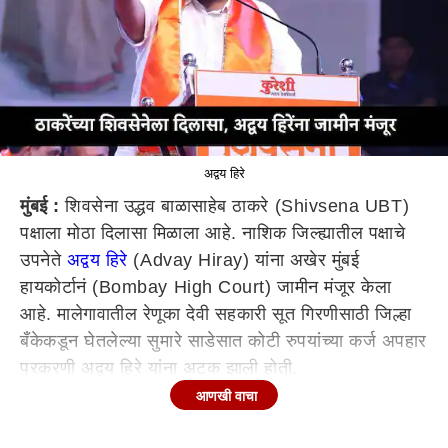
अद्वय हिरे
मुंबई :
शिवसेना उद्धव बाळासाहेब ठाकरे (Shivsena UBT)
पक्षाला मोठा दिलासा मिळाला आहे. नाशिक जिल्ह्यातील पक्षाचे
उपनेते
अद्वय हिरे
(Advay Hiray) यांना अखेर मुंबई
हायकोर्टानं (Bombay High Court) जामीन मंजूर केला
आहे. मालेगावातील रेणूका देवी सहकारी सूत गिरणीसाठी जिल्हा
बँकेकडून घेतलेल्या सुमारे साडेसात कोटी रुपयांच्या कर्ज अपहार
प्रकरणी अद्वय हिरे यांना अटक झाली होती.
आणखी वाचा
नाशिक जिल्हा बँकेचं कर्ज थकवल्याप्रकरणी मालेगावातील
रमजानपूरा पोलीस ठाण्यात गुन्हा दाखल झाला होता. या