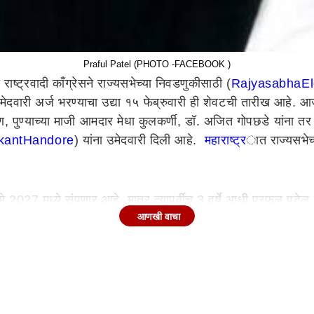
Praful Patel (PHOTO -FACEBOOK )
या राष्ट्रवादी काँग्रेसने राज्यसभेच्या निवडणुकीसाठी (
Rajya
sabha
El
मेदवारी अर्ज भरण्याचा उद्या १५ फेब्रुवारी ही शेवटची तारीख आहे.
 पुण्याच्या माजी आमदार मेधा कुलकर्णी, डॉ. अजित गोपछडे यांना तर श
kant
Handore
) यांना उमेदवारी दिली आहे.
महाराष्ट्र
ात राज्यसभेच्
 2027 मध्ये संपणार आहे. मात्र त्यापूर्वीच 3 वर्षे आधी प्रफुल पटेल ह
आणखी वाचा
ं. मात्र कार्यकाळ संपण्याच्या तब्बल 3 वर्ष आधी हा निर्णय का घेतला 
ाठी अजित पवार यांच्या राष्ट्रवादीने हे सावध पाऊल टाकल्याचं सांगण्यात
री देऊन, लोकसभेच्या निवडणुकीपूर्वी नाराजीनाट्य नको, म्हणून राष्ट्र