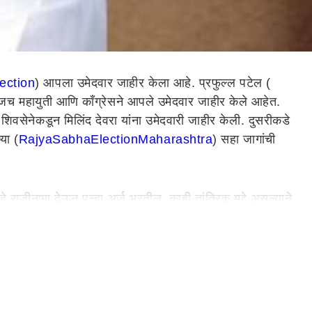
ection
) आपला उमेदवार जाहीर केला आहे. प्रफुल्ल पटेल (
 आजच महायुती आणि काँग्रेसने आपले उमेदवार जाहीर केले आहेत.
िवसेनेकडून मिलिंद देवरा यांना उमेदवारी जाहीर केली. दुसरीकडे
या (
Rajya
Sabha
Election
Maharashtra
) सहा जागांची
े राजीनामा देऊन पुन्हा अर्ज भरतील. काही तांत्रिक मुद्दे असल्याने
याबाबत राजकीय वर्तुळात चर्चा सुरु आहेत.
 येत आहे. राज्यसभेच्या या जागेसाठी पार्थ पवार, बाबा सिद्दिकी
वादी काँग्रेसने प्रफुल पटेल यांनाच उमेदवारी दिली असावी, असं