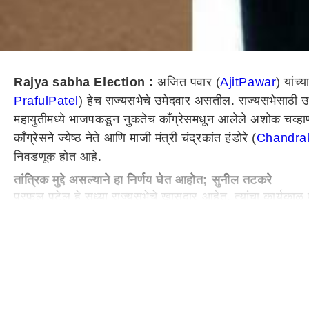
Rajya sabha Election :
अजित पवार (
Ajit
Pawar
) यांच्
Praful
Patel
) हेच राज्यसभेचे उमेदवार असतील. राज्यसभेसाठी उ
महायुतीमध्ये भाजपकडून नुकतेच काँग्रेसमधून आलेले अशोक चव्हाण,
काँग्रेसने ज्येष्ठ नेते आणि माजी मंत्री चंद्रकांत हंडोरे (
Chandra
निवडणूक होत आहे.
तांत्रिक मुद्दे असल्याने हा निर्णय घेत आहोत; सुनील तटकरे
प्रफुल पटेल हे सध्या राज्यसभेचे खासदार आहेत. त्यांचा कार्यकाळ मे
हा निर्णय घेत आहोत, असं प्रदेशाध्यक्ष सुनील तटकरे यांनी सांगितल
दरम्यान, राष्ट्रवादी काँग्रेसमध्ये उभी फूट पडल्याने वाद टाळण्यास
यांच्यासह 8-10 इच्छुक उमेदवार होते. त्यामुळे इतर कोणाला उमेदवा
ज्येष्ठ पत्रकार अभय देशपांडे यांनी सांगितलं.
वाद टाळण्यासाठी राष्ट्रवादीचं सावध पाऊल