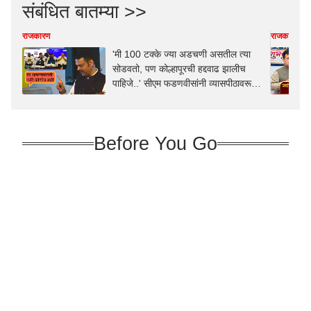
संबंधित बातम्या >>
राजकारण
राजकारण
'मी 100 टक्के ज्या अडचणी असतील त्या
सोडवतो, पण कोल्हापूरची हद्दवाढ झालीच
पाहिजे..' सीएम फडणवीसांनी व्यासपीठावरून
ठणकावलं, बाॅल थेट लोकप्रतिनिधींच्या कोर्टात
टाकला
Before You Go