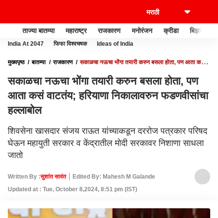
ताज्या बातम्या
महाराष्ट्र
राजकारण
मनोरंजन
क्रीडा
बिझनेस
India At 2047
फिफा विश्वचषक
Ideas of India
मुख्यपृष्ठ
बातम्या
राजकारण
सकाळचा नऊचा भोंगा तयारी करुन बसला होता, पण आता कसं
वाटतंय; हरियाणा निकालावरुन फडणवीसांचा हल्लाबोल
सकाळचा नऊचा भोंगा तयारी करुन बसला होता, पण
आता कसं वाटतंय; हरियाणा निकालावरुन फडणवीसांचा
हल्लाबोल
शिवसेना खासदार संजय राऊत यांच्याकडून दररोज पत्रकार परिषद
घेऊन महायुती सरकार व केंद्रातील मोदी सरकावर निशाणा साधला
जातो
Written By :
सुशांत सावंत
Edited By: Mahesh M Galande
Updated at : Tue, October 8,2024, 8:51 pm (IST)