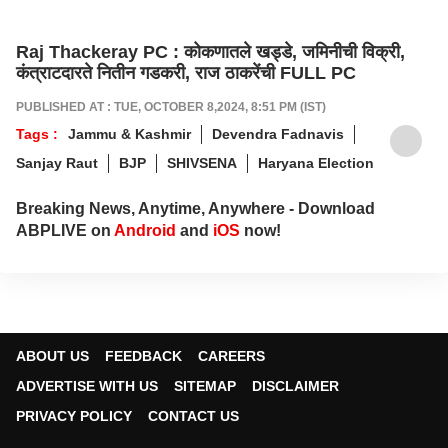
Raj Thackeray PC : कोकणातले खड्डे, जमिनीची विक्री,
कंत्राटदारते नितीन गडकरी, राज ठाकरेंची FULL PC
PUBLISHED AT : TUE, OCTOBER 8,2024, 8:51 PM (IST)
Tags :
Jammu & Kashmir
Devendra Fadnavis
Sanjay Raut
BJP
SHIVSENA
Haryana Election
Breaking News, Anytime, Anywhere - Download
ABPLIVE on
Android
and
iOS
now!
ABOUT US
FEEDBACK
CAREERS
ADVERTISE WITH US
SITEMAP
DISCLAIMER
PRIVACY POLICY
CONTACT US