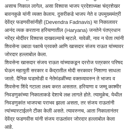
असाच निकाल लागेल, असा विश्वास भाजप प्रदेशाध्यक्ष चंद्रशेखर
बावनकुळे यांनी व्यक्त केलाय. दुसरीकडे भाजप नेते व उपमुख्यमंत्री
देवेंद्र फडणवीसांनीही (Devendra Fadnavis)
या निकालावर
आनंद व्यक करताना
हरियाणातील (Haryana)
जनतेने पंतप्रधान
नरेंद्र मोदींवर विश्वास दाखवल्याचे म्हटले. यावेळी, नाव न घेता त्यांनी
शिवसेना उबाठा पक्षाचे प्रवक्ते आणि खासदार संजय राऊत यांच्यावर
जोरदार हल्लाबोल केला.
शिवसेना खासदार संजय राऊत यांच्याकडून दररोज पत्रकार परिषद
घेऊन महायुती सरकार व केंद्रातील मोदी सरकावर निशाणा साधला
जातो. दैनिक घडामोडी व नेतेमंडळींच्या वक्तव्यावरुन ते भाजप व
शिवसेना शिंदे गटाला लक्ष्य करत असतात. हरियाणा व जम्मू काश्मीर
निवडणुकांच्या निकालाकडे देशाचे लक्ष लागले होते. त्यामुळेच, येथील
निवडणुकांत भाजपचा पराभव झाला असता, तर संजय राऊतांनी
त्यांच्यास्टाईलने टीका केली असते. त्यावरुनच, आता निकालानंतर
देवेंद्र फडणवीस यांनी संजय राऊतांवर जोरदार हल्लाबोल केला
आहे.