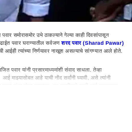
पवार समोरासमोर उभे ठाकल्याने गेल्या काही दिवसांपासून
ा लढाईत पवार घराण्यातील सर्वजण
शरद पवार (Sharad Pawar)
 आईही त्यांच्या निर्णयावर नाखूश असल्याचे सांगण्यात आले होते.
जित पवार यांनी प्रसारमाध्यमांशी संवाद साधला. तेव्हा
ाझ्यासोबत आहे याची नोंद सर्वांनी घ्यावी, असे त्यांनी
 शरद पवार यांना टोला लगावला. तर दुसरीकडे माझी आई मतदानाला
वर्षांचा विकास हे डोळ्यासमोर ठेवूनच मतदान करा, याची आठवण
महत्त्वाचे वक्तव्य केले होते. पवार कुटुंबातील राजकीय संघर्षामुळे