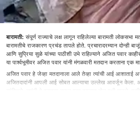
बारामती:
संपूर्ण राज्याचे लक्ष लागून राहिलेल्या बारामती लोकस
बारामतीचे राजकारण प्रचंड तापले होते. प्रचारादरम्यान दोन्ही ब
आणि सुप्रिया सुळे यांच्या पाठीशी उभे राहिल्याने अजित पवार काह
या पार्श्वभूमीवर अजित पवार यांनी मंगळवारी मतदान करताना एक मास
अजित पवार हे जेव्हा मतदानाला आले तेव्हा त्यांची आई आशाताई अनंत
अजितदादांनी आपली आई सोबत आल्याचा उल्लेख आवर्जून केला. आमच्
सांगितले. त्यांनी हे वक्तव्य करुन एका दगडात दोन पक्षी मारले.
माझ्यासोबत आल्याचे सांगत ती माझ्याच बाजूने असल्याचा संदेशही 
मी शेवटच्या सभेपर्यंत सांगितले की, ही भावकीची आणि गावकीची न
अजित पवारांनी पुन्हा एकदा करुन दिली.
श्रीनिवास पवार काय म्हणाले होते?
अजित पवार यांचे बंधू श्रीनिवास पवार यांनी दोन दिवसांपूर्वीच अजित 