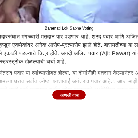
Baramati Lok Sabha Voting
भा मतदारसंघात मंगळवारी मतदान पार पडणार आहे. शरद पवार आणि अजित 
ाजूंकडून एकमेकांवर अनेक आरोप-प्रत्यारोप झाले होते. बारामतीच्या य
ीसे एकाकी पडल्याचे चित्र होते. अगदी अजित पवार (Ajit Pawar) यांची
्टरस्ट्रोक खेळल्याची चर्चा आहे.
राव पवार या त्यांच्यासोबत होत्या. या दोघांनीही मतदान केल्यानंतर अ
या घरात सर्वात ज्येष्ठ आशाताई अनंतराव पवार आहेत. आज माझी आई म
 एकीकडे माझी आई घराण्यात सर्वात ज्येष्ठ असल्याचे अधोरेखित करुन
आणखी वाचा
अजितदादांनी दिला.
िवडणूक नाही. ही निवडणूक देशाचे भवितव्य ठरवणारी तसेच पुढील पाच 
पवार यांच्यावर टीकास्त्र सोडले होते. तेव्हा श्रीनिवास पवार यांनी एक 