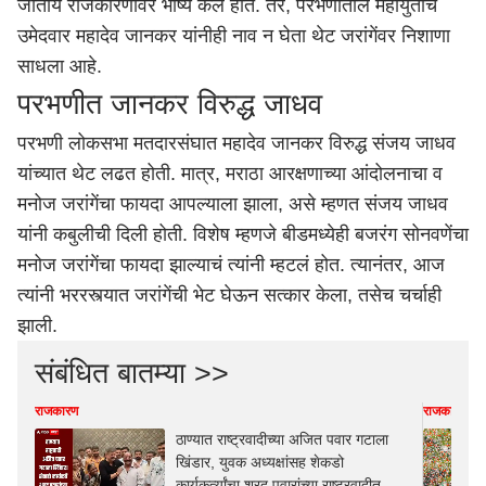
जातीय राजकारणावर भाष्य केलं होतं. तर, परभणीतील महायुतीचे
उमेदवार महादेव जानकर यांनीही नाव न घेता थेट जरांगेंवर निशाणा
साधला आहे.
परभणीत जानकर विरुद्ध जाधव
परभणी
लोकसभा मतदारसंघात महादेव जानकर विरुद्ध संजय जाधव
यांच्यात थेट लढत होती. मात्र, मराठा आरक्षणाच्या आंदोलनाचा व
मनोज जरांगेंचा फायदा आपल्याला झाला, असे म्हणत संजय जाधव
यांनी कबुलीची दिली होती. विशेष म्हणजे
बीड
मध्येही बजरंग सोनवणेंचा
मनोज जरांगेंचा फायदा झाल्याचं त्यांनी म्हटलं होत. त्यानंतर, आज
त्यांनी भररस्त्यात जरांगेंची भेट घेऊन सत्कार केला, तसेच चर्चाही
झाली.
संबंधित बातम्या >>
राजकारण
राजकारण
ठाण्यात राष्ट्रवादीच्या अजित पवार गटाला
खिंडार, युवक अध्यक्षांसह शेकडो
कार्यकर्त्यांचा शरद पवारांच्या राष्ट्रवादीत