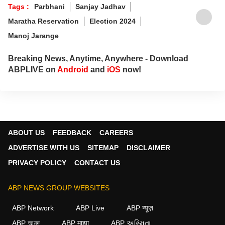
Tags :
Parbhani
Sanjay Jadhav
Maratha Reservation
Election 2024
Manoj Jarange
Breaking News, Anytime, Anywhere - Download
ABPLIVE on
Android
and
iOS
now!
ABOUT US
FEEDBACK
CAREERS
ADVERTISE WITH US
SITEMAP
DISCLAIMER
PRIVACY POLICY
CONTACT US
ABP NEWS GROUP WEBSITES
ABP Network
ABP Live
ABP न्यूज़
ABP আনন্দ
ABP माझा
ABP અસ્મિતા