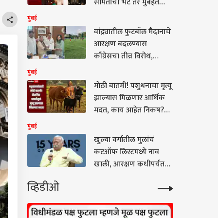
सामंतांची भेट तर मुंबईत
शंभूराज देसाई शरद
मुंबई
पवारांच्या भेटीसाठी, नेमकं
वांद्र्यातील फुटबॉल मैदानाचे
कारण काय?
आरक्षण बदलण्यास
काँग्रेसचा तीव्र विरोध,
नगरसेवकांनी घेतली
मुंबई
आयुक्तांची भेट
मोठी बातमी! पशुधनाचा मृत्यू
झाल्यास मिळणार आर्थिक
मदत, काय आहेत निकष?
कोणत्या जनावरांसाठी किती
मुंबई
मदत?
खुल्या वर्गातील मुलांचं
कटऑफ लिस्टमध्ये नाव
खाली, आरक्षण कधीपर्यंत
ठेवणार? Gen Z चे थेट प्रश्न,
व्हिडीओ
मोहन भागवतांचं रोखठोक
उत्तर