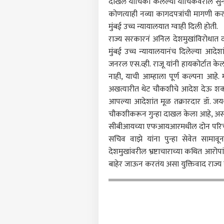
दाखल याचिका केलेल्या याचिकेवरील सुना
टॉप
हॅलो गेस्ट
कोणत्याही नव्या कागदपत्रांची मागणी क
मुंबई उच्च न्यायालयात ग्वाही दिली होती.
भारत
आमच्यासोबत जाहिरात करा
राज्य सरकारनं अनिल देशमुखांविरोधात 
प्रायव्हसी पॉलिसी
मुंबई उच्च न्यायालयानंच दिलेल्या आदे
संपर्क साधा
जनरल एस.व्ही. राजू यांनी हायकोर्टात
करिअर
नाही, याची आम्हाला पूर्ण कल्पना आहे. म
एआय 
अखत्यारीत थेट चौकशीचे आदेश देऊ शकतं.
फीडबॅक
सरका
आपल्या आदेशांत मूळ तक्रारदार डॉ. जयश्
आमच्याबद्दल
आक्षे
राजक
चौकशीकरून गुन्हा दाखल केला आहे, असं स
तासा
सीबीआयच्या एफआयआरमधील दोन परिच्छे
सचिव वाझे यांना पुन्हा सेवेत सामा
देशमुखांवरील भ्रष्टाचाराच्या कथित आरोप
बाहेर जाऊन करतंय असा युक्तिवाद राज्य 
मुलां
तरीह
LOGIN
पेले
आल्या
विच
मोहन
म्हण