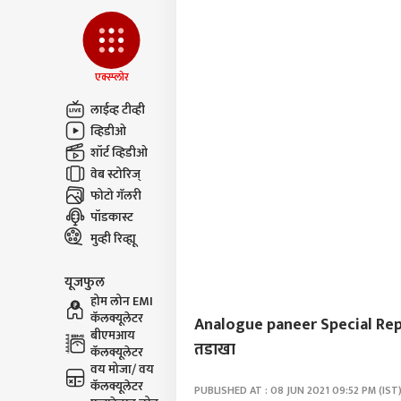
भाष्य
एक्स्प्लोर
लाईव्ह टीव्ही
व्हिडीओ
शॉर्ट व्हिडीओ
वेब स्टोरिज्
फोटो गॅलरी
पॉडकास्ट
मुव्ही रिव्ह्यू
यूजफुल
होम लोन EMI
कॅलक्यूलेटर
Analogue paneer Special Report :
बीएमआय
तडाखा
कॅलक्यूलेटर
वय मोजा/ वय
कॅलक्यूलेटर
PUBLISHED AT : 08 JUN 2021 09:52 PM (IST