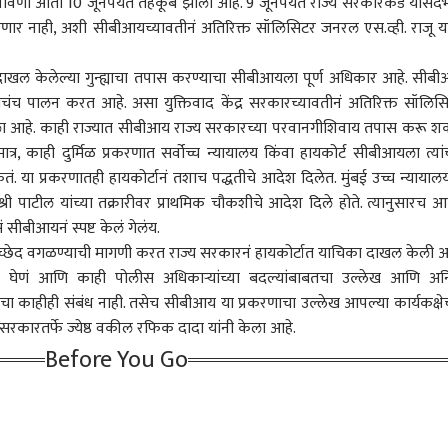
वणी आता 10 जूनपर्यंत तहकूब झाली आहे. 9 जूनपर्यंत राज्य सरकारकडे यासंदर्
 आर्टिकल
टॉप रील्स
रणार नाही, अशी सीबीआयच्यावतीनं अतिरिक्त सॉलिसिटर जनरल एस.व्ही. राजू या
क्रीडा
क्रिकेट
मुंबई
दाखल केलेल्या गुन्ह्याचा तपास करण्याचा सीबीआयला पूर्ण अधिकार आहे. सीब
शांचंच पालन करत आहे. असा युक्तिवाद केंद्र सरकारच्यावतीनं अतिरिक्त सॉलिस
 केला आहे. काही राज्यात सीबीआय राज्य सरकारच्या परवानगीशिवाय तपास करू 
ात्र, काही दुर्मिळ प्रकरणात सर्वोच्च न्यायालय किंवा हायकोर्ट सीबीआयला त्यांच
डीपफेकवर केंद्र
टीम इंडियात धावाधाव सुरु!
आशिया कपचं वेळापत्रक
खुल्य
 या प्रकरणातही हायकोर्टानं तशाच पद्धतीचे आदेश दिलेत. मुंबई उच्च न्यायालय
रचा सर्जिकल स्ट्राईक;
आता फिटनेस सिद्ध
जाहीर, भारत पाकिस्तान 'या'
कटऑ
री पाटील यांच्या तक्रारीवर प्राथमिक चौकशीचे आदेश दिले होते. त्यानुसारच आम
पार्ह फोटो-व्हिडीओ 3
ारण
करण्यासाठी 10 मिनिटात
राजकारण
दिवशी आमने सामने, दुबईत
राजकारण
खाली
राज
ीबीआयनं स्पष्ट केलं गेलंय.
ंत हटवावे लागणार
किती किमी पळावं लागणार?
स्पर्धा रंगणार
ठेवण
1200 मीटर किती मिनिटात
मोह
द वगळण्याची मागणी करत राज्य सरकारनं हायकोर्टात याचिका दाखल केली आ
पूर्ण करावी लागणार? हा सुद्धा
उत्तर
वून घेणं आणि काही पोलीस अधिकाऱ्यांच्या बदल्यांबाबतचा उल्लेख आणि अ
नियम ठरला
ांचा काहीही संबंध नाही. तसेच सीबीआय या प्रकरणाचा उल्लेख आपल्या कार्यकक्षेच
सरकारतर्फे ज्येष्ठ वकील रफिक दादा यांनी केला आहे.
ना देवाचं रूप मानलं जाते,
एकनाथ शिंदे अचानक दरे
इथेनॉल, पेपरफुटीविरोधात
राहु
ी आंदोलनात लाठीचार्ज,
गावातून मुंबईकडे रवाना,
बोलणाऱ्यांची खाती बंद
संपर्
Before You Go
ट गन फायर करण्यात
अमित शाहांच्या भेटीसाठी
करण्यासाठी सरकारचा
इन्स
, Gen Z चर्चेत थेट प्रश्न
दौरा आटोपल्याची सूत्रांची
मेटावर दबाव, मेटाने असली
सेशन
ारताच सरसंघचालक
माहिती
बदमाशी करत मोदींसमोर
काह
 भागवत नेमकं काय
गुडघे टेकवू नयेत;
ाले? पहिल्यांदाच जाहीर
केजरीवालांचा गंभीर आरोप