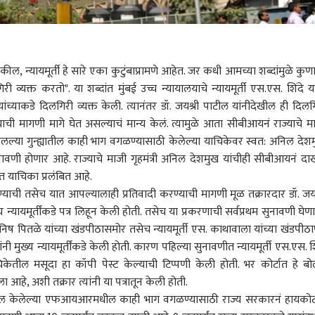
वकील, न्यायमूर्ती हे सारे एका कुटुंबाप्रामणे आहेत. जर कधी आमच्या शब्दांमुळे कुण
्यक्त करतो". या शब्दांत मुंबई उच्च न्यायालयाचे न्यायमूर्ती एस.एस. शिंदे या
ांच्याकडे दिलगिरी व्यक्त केली. त्यानंतर डॉ. जयश्री पाटील यांनीदेखील ही दिलग
ाची मागणी मागे घेत असल्याचं मान्य केलं. त्यामुळे आता सीबीआयनं राज्याचे म
ेलल्या गुन्ह्यातील काही भाग वगळण्यासाठी केलेल्या याचिकेवर स्वत: अनिल देश
ावणी होणार आहे. राज्याचे माजी गृहमंत्री अनिल देशमुख यांचीही सीबीआयनं द
ात याचिका प्रलंबित आहे.
ेण्याची तसेच यात आपल्यालाही प्रतिवादी करण्याची मागणी मूळ तक्रारदार डॉ. जयश
य न्यायमूर्तींकडे पत्र लिहून केली होती. तसेच या प्रकरणाची सर्वप्रथम सुनावणी घेणाऱ
 मनिष पितळे यांच्या खंडपीठासमोर तसेच न्यायमूर्ती एस. काथावाला यांच्या खंडपीठाप
ी मुख्य न्यायमूर्तींकडे केली होती. कारण पहिल्या सुनावणीत न्यायमूर्ती एस.एस. शि
ाचिकेतील मसूदा हा कॉपी पेस्ट केल्याची टिप्पणी केली होती. भर कोर्टात हे बो
 कॉर्नर
, अशी तक्रार त्यांनी या पत्रातून केली होती.
ल केलेल्या एफआयआरमधील काही भाग वगळण्यासाठी राज्य सरकारनं हायकोर्