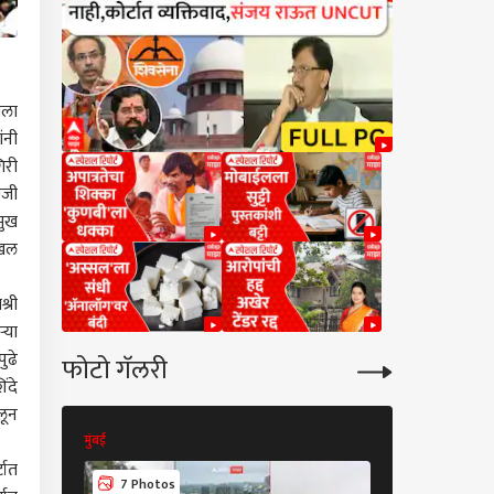
ाला
ंनी
िरी
ाजी
मुख
ाखल
्री
्या
ुढे
फोटो गॅलरी
ंदे
लून
मुंबई
मुंबई
टात
7 Photos
7 Photos