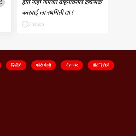
होत नाही तोपर्यंत वाहनांवरील दंडात्मक
कारवाई ला स्थगिती द्या !
Opinion
व्हिडीओ
फोटो गॅलरी
पॉडकास्ट
शॉर्ट व्हिडीओ