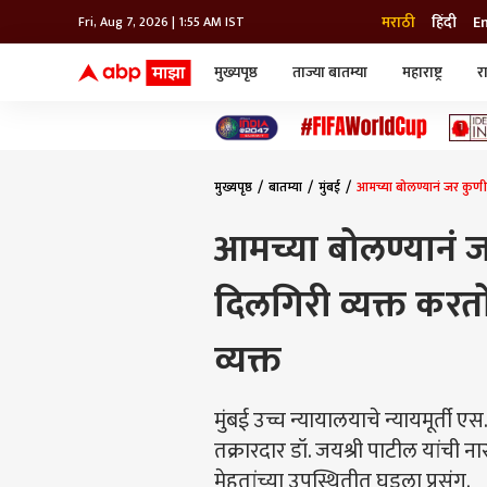
मराठी
हिंदी
E
Fri, Aug 7, 2026 | 1:55 AM IST
मुख्यपृष्ठ
ताज्या बातम्या
महाराष्ट्र
र
बातम्या
जॅाब माझा
लाईफ
भारत
महाराष्ट्र
टेक-गॅजेट
मुंबई
ऑटो
टेलिव्हिजन
विश्व
विश्व
मुख्यपृष्ठ
बातम्या
मुंबई
आमच्या बोलण्यानं जर कुणी द
कोल्हापूर
पुणे
आमच्या बोलण्यानं 
नवी मुंबई
अमरावती
दिलगिरी व्यक्त करतो,
अहमदनगर
अकोला
व्यक्त
मुंबई उच्च न्यायालयाचे न्यायमूर्ती 
तक्रारदार डॉ. जयश्री पाटील यांची 
मेहतांच्या उपस्थितीत घडला प्रसंग.