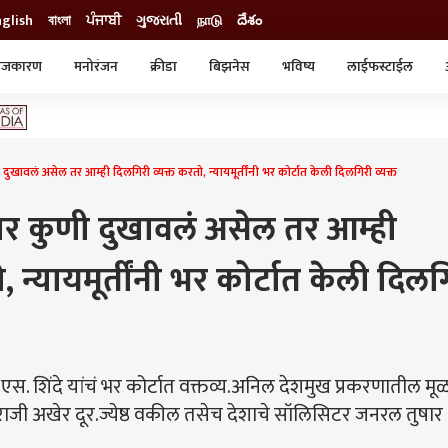
nglish
বাংলা
ਪੰਜਾਬੀ
ગુજરાતી
நாடு
దేశం
ाजकारण
मनोरंजन
क्रीडा
बिझनेस
भविष्य
लाईफस्टाईल
स्टाईल
क्राईम
व्यापार-उद्योग
ट्रेडिंग
ऑटो
ुखावलं असेल तर आम्ही दिलगिरी व्यक्त करतो, न्यायमूर्तींनी भर कोर्टात केली दिलगिरी व्यक्त
जर कुणी दुखावलं असेल तर आम्ही
 न्यायमूर्तींनी भर कोर्टात केली दिलग
एस.एस. शिंदे यांचं भर कोर्टात वक्तव्य.अनिल देशमुख प्रकरणातील मू
नाराजी अखेर दूर.ज्येष्ठ वकील तसेच देशाचे सॉलिसिटर जनरल तुषार