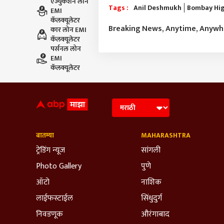
एज्युकेशन लोन
Tags :
Anil Deshmukh
Bombay Hig
EMI
कॅलक्यूलेटर
Breaking News, Anytime, Anyw
कार लोन EMI
कॅलक्यूलेटर
पर्सनल लोन
EMI
कॅलक्यूलेटर
बातम्या
MAHARASHTRA
ट्रेडिंग न्यूज
सांगली
Photo Gallery
पुणे
ऑटो
नाशिक
लाईफस्टाईल
सिंधुदुर्ग
निवडणूक
औरंगाबाद