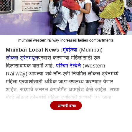
mumbai western railway increases ladies compartments
Mumbai Local News :
मुंबईच्या
(Mumbai)
लोकल ट्रेनमधून
प्रवास करणाऱ्या महिलांसाठी एक
दिलासादायक बातमी आहे.
पश्चिम रेल्वेने
(Western
Railway) आपल्या सर्व नॉन-एसी नियमित लोकल ट्रेनमध्ये
महिला प्रवाशांसाठी अधिक जागा उपलब्ध करण्यात येणार
आहेत. सध्याचे जनरल कंपार्टमेंट अपग्रेड केले जाईल. सध्या
मुंबई लोकल ट्रेनमध्ये महिला वर्गासाठी आणखी 25 जागा
निश्चित करण्यात आल्या आहेत. 8 ऑक्टोबर 2022 पासून ही
आणखी वाचा
सुविधा लागू करण्यात आली आहे.
महिला प्रवाशांची मागणी