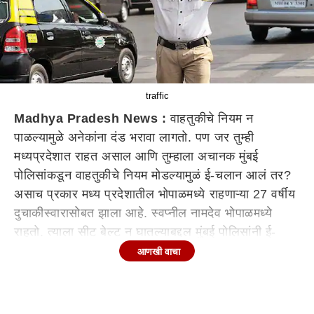
traffic
Madhya Pradesh News :
वाहतुकीचे नियम न
पाळल्यामुळे अनेकांना दंड भरावा लागतो. पण जर तुम्ही
मध्यप्रदेशात राहत असाल आणि तुम्हाला अचानक मुंबई
पोलिसांकडून वाहतुकीचे नियम मोडल्यामुळं ई-चलान आलं तर?
असाच प्रकार मध्य प्रदेशातील भोपाळमध्ये राहणाऱ्या 27 वर्षीय
दुचाकीस्वारासोबत झाला आहे. स्वप्नील नामदेव भोपाळमध्ये
राहतो. त्याला सीट बेल्ट न घातल्याबद्दल मुंबई पोलिसांनी ई-
चलान पाठवलं आहे.
आणखी वाचा
मध्य प्रदेशात राहणारा 27 वर्षीय स्वप्नील नामदेव, हा ट्रॅव्हल
फोटोग्राफर आहे. त्यानं या प्रकाराबाबत बोलताना सांगितलं की,