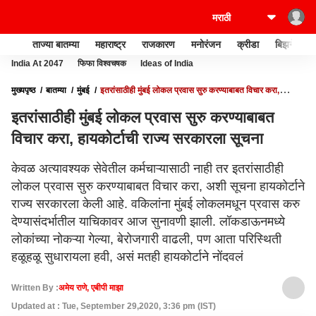
ताज्या बातम्या
महाराष्ट्र
राजकारण
मनोरंजन
क्रीडा
बिझनेस
India At 2047
फिफा विश्वचषक
Ideas of India
मुख्यपृष्ठ
बातम्या
मुंबई
इतरांसाठीही मुंबई लोकल प्रवास सुरु करण्याबाबत विचार करा,
हायकोर्टाची राज्य सरकारला सूचना
इतरांसाठीही मुंबई लोकल प्रवास सुरु करण्याबाबत
विचार करा, हायकोर्टाची राज्य सरकारला सूचना
केवळ अत्यावश्यक सेवेतील कर्मचाऱ्यासाठी नाही तर इतरांसाठीही
लोकल प्रवास सुरु करण्याबाबत विचार करा, अशी सूचना हायकोर्टाने
राज्य सरकारला केली आहे. वकिलांना मुंबई लोकलमधून प्रवास करु
देण्यासंदर्भातील याचिकावर आज सुनावणी झाली. लॉकडाऊनमध्ये
लोकांच्या नोकऱ्या गेल्या, बेरोजगारी वाढली, पण आता परिस्थिती
हळूहळू सुधारायला हवी, असं मतही हायकोर्टाने नोंदवलं
Written By :
अमेय राणे, एबीपी माझा
Updated at : Tue, September 29,2020, 3:36 pm (IST)