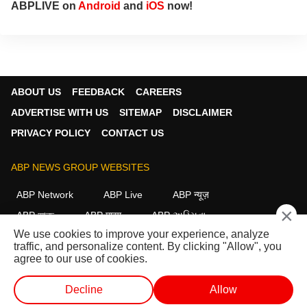
ABPLIVE on
Android
and
iOS
now!
ABOUT US
FEEDBACK
CAREERS
ADVERTISE WITH US
SITEMAP
DISCLAIMER
PRIVACY POLICY
CONTACT US
ABP NEWS GROUP WEBSITES
ABP Network
ABP Live
ABP न्यूज़
×
ABP আনন্দ
ABP माझा
ABP અસ્મિતા
We use cookies to improve your experience, analyze
ABP Ganga
ABP ਸਾਂਝਾ
ABP நாடு
ABP దేశం
traffic, and personalize content. By clicking "Allow", you
agree to our use of cookies.
FOLLOW US
Decline
Allow