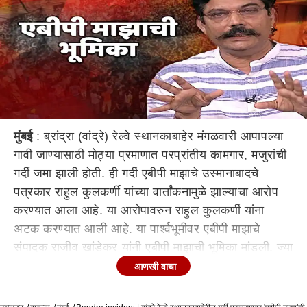
मुंबई
: ब्रांद्रा (वांद्रे) रेल्वे स्थानकाबाहेर मंगळवारी आपापल्या
गावी जाण्यासाठी मोठ्या प्रमाणात परप्रांतीय कामगार, मजुरांची
गर्दी जमा झाली होती. ही गर्दी एबीपी माझाचे उस्मानाबादचे
पत्रकार राहुल कुलकर्णी यांच्या वार्तांकनामुळे झाल्याचा आरोप
करण्यात आला आहे. या आरोपावरुन राहुल कुलकर्णी यांना
अटक करण्यात आली आहे. या पार्श्वभूमीवर एबीपी माझाचे
संपादक राजीव खांडेकर यांनी एबीपी माझाची भूमिका मांडली. ज्या
रेल्वेच्या पत्रावर दिल्लीतील काँग्रेस नेत्यांनी प्रश्न उपस्थित
आणखी वाचा
केले. त्याच काँग्रेसचे सरकार असलेल्या महाराष्ट्रात एबीपी
माझाच्या पत्रकाराला अटक होणे, हे कितपत योग्य आहे? याचा