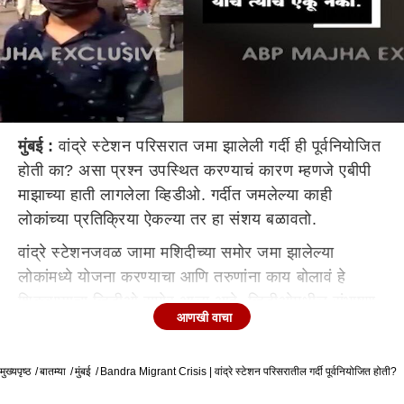
मुंबई :
वांद्रे स्टेशन परिसरात जमा झालेली गर्दी ही पूर्वनियोजित
होती का? असा प्रश्न उपस्थित करण्याचं कारण म्हणजे एबीपी
माझाच्या हाती लागलेला व्हिडीओ. गर्दीत जमलेल्या काही
लोकांच्या प्रतिक्रिया ऐकल्या तर हा संशय बळावतो.
वांद्रे स्टेशनजवळ जामा मशिदीच्या समोर जमा झालेल्या
लोकांमध्ये योजना करण्याचा आणि तरुणांना काय बोलावं हे
शिकवण्याचा व्हिडीओ समोर आला आहे. व्हिडीओमधील संभाषण
आणखी वाचा
पुढीलप्रमाणे....
व्यक्ती 1 :
काही ठरलं की नाही, कोणी येतंय की नाही?
व्यक्ती
मुख्यपृष्ठ
बातम्या
मुंबई
Bandra Migrant Crisis | वांद्रे स्टेशन परिसरातील गर्दी पूर्वनियोजित होती?
2 :
सांगितलं ना मीडिया येणार आहेत, पोलीसही