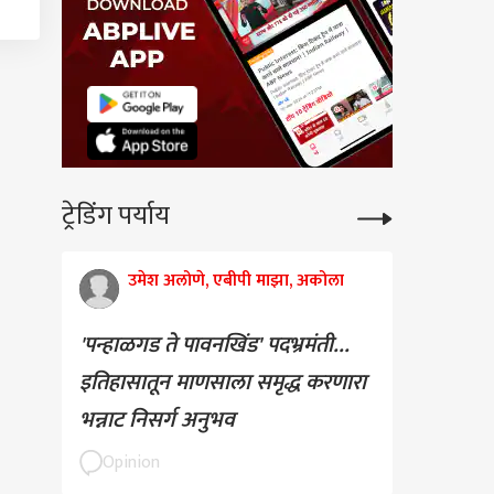
ट्रेडिंग पर्याय
उमेश अलोणे, एबीपी माझा, अकोला
'पन्हाळगड ते पावनखिंड' पदभ्रमंती...
इतिहासातून माणसाला समृद्ध करणारा
भन्नाट निसर्ग अनुभव
Opinion