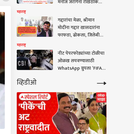
मनोज जरांगेंना रोखठोक
सवाल, आंदोलनावरून राज्य
महाराष्ट्र
सरकारलाही थेट इशारा
गद्दारांचा मेळा, श्रीमान
मोदींना गद्दार खासदारांना
फाफडा, ढोकला, जिलेबीची
पार्टी द्यायला वेळ पण संसदेत
महाराष्ट्र
साधं डोकावून जायला वेळ
नीट पेपरफोड्यांच्या टोळीचा
नाही, हा जनतेचा अपमान;
ओळख लपवण्यासाठी
संजय राऊतांचा सडकून
WhatsApp ग्रुपला ‘FIFA
प्रहार
World Cup 2026’ नाव
व्हिडीओ
अन् ‘कैलाश-शिवालिक’ कोड