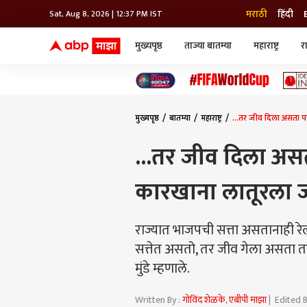
मराठी
हिंदी
Sat, Aug 8, 2026 | 12:37 PM IST
मुख्यपृष्ठ
ताज्या बातम्या
महाराष्ट्र
र
बातम्या
जॅाब माझा
लाईफ
भारत
महाराष्ट्र
टेक-गॅजेट
मुंबई
ऑटो
टेलिव्हिजन
विश्व
विश्व
मुख्यपृष्ठ
बातम्या
महाराष्ट्र
...तर जीव दिला असता पण
कोल्हापूर
पुणे
...तर जीव दिला असत
नवी मुंबई
अमरावती
कारखाना लातूरला ज
अहमदनगर
अकोला
राज्यात भाजपची सत्ता असतानाही रे
सत्तेत असतो, तर जीव गेला असता तर
मुंडे म्हणाले.
Written By :
गोविंद शेळके, एबीपी माझा
| Edited 