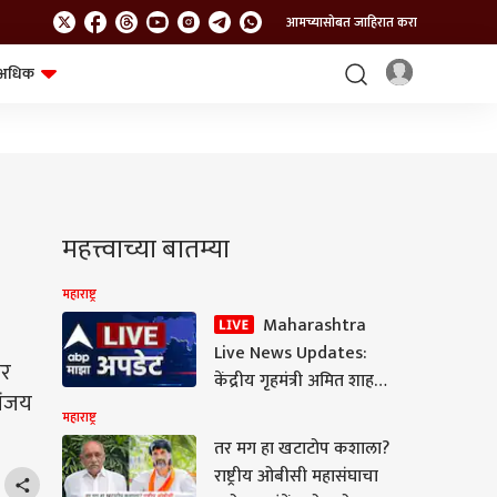
आमच्यासोबत जाहिरात करा
अधिक
शेत-शिवार
भविष्य
महत्त्वाच्या बातम्या
महाराष्ट्र
Maharashtra
Live News Updates:
जर
केंद्रीय गृहमंत्री अमित शाह
नंजय
दोन दिवसांच्या मुंबई दौऱ्यावर
महाराष्ट्र
तर मग हा खटाटोप कशाला?
राष्ट्रीय ओबीसी महासंघाचा