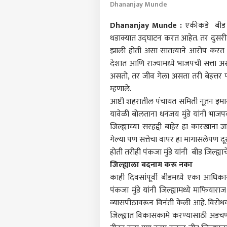
Dhananjay Munde
Dhananjay Munde :
एकीकडे बीड जि
धडाक्यात उद्घाटन करत आहेत. तर दुसरीकड
झाली होती असा सातत्याने आरोप करत आहे
देशात आणि राज्यामध्ये भाजपची सत्ता अ
असतो, तर जीव गेला असता तरी बेहत्तर प
म्हणाले.
आष्टी शहरातील पंचायत समिती नूतन इमारत
यावेळी बोलताना धनंजय मुंडे यांनी भा
जिल्ह्याच्या सरहद्दी बाहेर हा कारखाना
गेल्या पण सत्तेचा वापर हा मागासलेपण दूर
होती तरीही पंकजा मुंडे यांनी बीड जिल्ह्
जिल्ह्याला बदनाम करू नका
पर्सनल
काही दिवसांपूर्वी बीडमध्ये एका आधिकार
पंकजा मुंडे यांनी जिल्ह्यामध्ये माफियारा
टॉप
व्यासपीठावरून विनंती केली आहे. विरोध
हॅलो गेस्ट
जिल्ह्यात विकासकामे करण्यासाठी अडचणी
टेक-ग