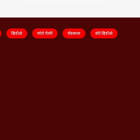
व्हिडीओ
फोटो गॅलरी
पॉडकास्ट
शॉर्ट व्हिडीओ