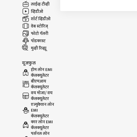
लाईव्ह टीव्ही
व्हिडीओ
शॉर्ट व्हिडीओ
वेब स्टोरिज्
फोटो गॅलरी
पॉडकास्ट
मुव्ही रिव्ह्यू
यूजफुल
होम लोन EMI
कॅलक्यूलेटर
बीएमआय
कॅलक्यूलेटर
वय मोजा/ वय
कॅलक्यूलेटर
एज्युकेशन लोन
EMI
कॅलक्यूलेटर
कार लोन EMI
कॅलक्यूलेटर
पर्सनल लोन