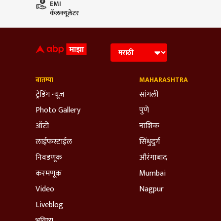
EMI
कॅलक्यूलेटर
बातम्या
MAHARASHTRA
ट्रेडिंग न्यूज
सांगली
Photo Gallery
पुणे
ऑटो
नाशिक
लाईफस्टाईल
सिंधुदुर्ग
निवडणूक
औरंगाबाद
करमणूक
Mumbai
Video
Nagpur
Liveblog
भविष्य