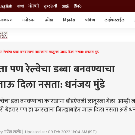
English
বাংলা
ਪੰਜਾਬੀ
ગુજરાતી
நாடு
దేశం
ाजकारण
मनोरंजन
क्रीडा
बिझनेस
भविष्य
लाईफस्टाईल
स्टाईल
क्राईम
व्यापार-उद्योग
ट्रेडिंग
ऑटो
 रेल्वेचा डब्बा बनवण्याचा कारखाना लातूरला जाऊ दिला नसता: धनंजय मुंडे
ा पण रेल्वेचा डब्बा बनवण्याचा
ाऊ दिला नसता: धनंजय मुंडे
ल्वेचा डबा बनवण्याचा कारखाना बीडऐवजी लातूरला गेला. आम्ही 
ी बेहत्तर पण हा कारखाना जिल्ह्याबाहेर जाऊ दिला नसता असे ध
By: गणेश लटके | Updated at : 09 Feb 2022 11:04 AM (IST)