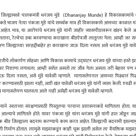
ल्ह्यामध्ये पालकमंत्री धनंजय मुंडे (Dhananjay Munde) हे विकासकामांचे 
े भाजप नेत्या पंकजा मुंडे यांचे समर्थक मात्र ही विकासकामे आमच्या काळात मं
त. मात्र, या आरोपांचे धनंजय मुंडे यांनी जाहीर व्यासपीठावरून खंडन केले आ
सताना, रेल्वेचा डबा बनवण्याचा कारखाना बीडऐवजी लातूरला गेला. आम्ही जर सत्
ण जिल्ह्याच्या सरहद्दीबाहेर हा कारखाना जाऊ दिला नसता असे धनंजय मुंडे याव
ीचे लोकार्पण सोहळा आणि विकास कामाचे उद्घाटन धनंजय मुंडे यांच्या हस्ते झा
जपवर निशाणा लगावला. आम्ही सत्तेत असतो तर जीव गेला असता तरी बेहत्तर पण 
 जाऊ दिला नसता, असे मुंडे यावेळी म्हणाले. मागासलेपनात आमच्या पिढ्यानं पिढ
 करण्यासाठी झाला नाही, अशी खंत यावेळी धनंजय मुंडे यांनी व्यक्त केली. एवढी सत
याचे मागासलेपण घालवता आले नाही असेही धनंजय मुंडे यावेळी म्हणाले.
 कॉर्नर
्‍याने स्वतःच्या संरक्षणासाठी पिस्तूलचा परवाना प्रशासनाकडे मागितला होता. य
ज आल्याचे सांगितले होते. यावर पंकजा मुंडे यांना धनंजय मुंडे यांनी हात जोडून जा
 आर्टिकल
टॉप रील्स
क बीड जिल्ह्याला बदनाम करण्याचे काम करत आहेत. जिल्ह्याची बदनामी झाल्याम
 निर्माण होतात. त्यामुळे माझ्याकडून काही चूक झाली असेल तर वैयक्तिक माझ्य
ॅजेट
राजकारण
बातम्या
विश्व