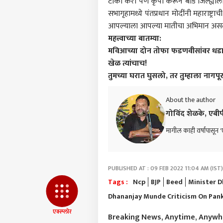
टीका करा पण कृपा करून बीड जिल्ह्याला 
आमच्यासोबत जाहिरात करा
सभागृहामध्ये पंतप्रधान मोदींनी
महाराष्ट्र
ाच
प्रायव्हसी पॉलिसी
आपल्याला आपल्या मातीचा अभिमान असला पा
संपर्क साधा
महत्त्वाच्या बातम्या:
करिअर
मविआच्या दोन तोफा फडणवीसांवर धडाड
फेसबु
फीडबॅक
खेळ त्यांचाच!
तरुण
तुमच्या घरात घुसलो, तर तुम्हाला नागप
आमच्याबद्दल
आरोग
महाराष्ट
कोर्ट
कोटी
About the author
दंडाच
गोविंद शेळके, एबी
उपच
मागील काही वर्षांपासून '
अपवा
टक्क्
LOGIN
येते;
समर्
PUBLISHED AT : 09 FEB 2022 11:04 AM (IST)
मोठा
Tags :
Ncp
BJP
Beed
Minister 
नेमक
Dhananjay Munde Criticism On Pan
एक्स्प्लोर
Breaking News, Anytime, Anyw