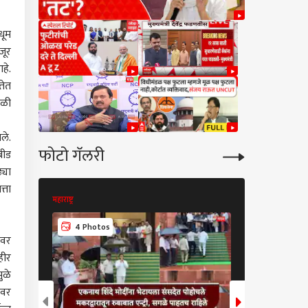
धूम
जूर
हे.
तेत
ेळी
ले.
फोटो गॅलरी
बीड
्या
्ता
महाराष्ट्र
महाराष्ट्र
11 Photos
4 Photos
ावर
हीर
ुळे
ावर