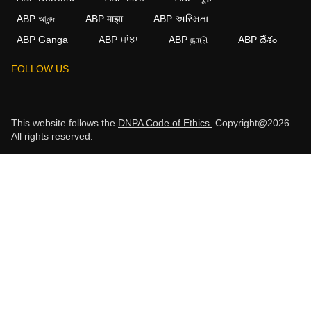
ABP আনন্দ
ABP माझा
ABP અસ્મિતા
ABP Ganga
ABP ਸਾਂਝਾ
ABP நாடு
ABP దేశం
FOLLOW US
This website follows the
DNPA Code of Ethics.
Copyright@2026.
All rights reserved.