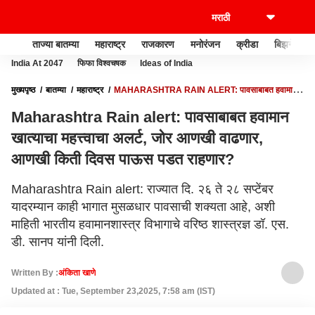
ताज्या बातम्या
महाराष्ट्र
राजकारण
मनोरंजन
क्रीडा
बिझनेस
India At 2047
फिफा विश्वचषक
Ideas of India
मुख्यपृष्ठ
बातम्या
महाराष्ट्र
MAHARASHTRA RAIN ALERT: पावसाबाबत हवामान
खात्याचा महत्त्वाचा अलर्ट, जोर आणखी वाढणार, आणखी किती दिवस पाऊस पडत राहणार?
Maharashtra Rain alert: पावसाबाबत हवामान
खात्याचा महत्त्वाचा अलर्ट, जोर आणखी वाढणार,
आणखी किती दिवस पाऊस पडत राहणार?
Maharashtra Rain alert: राज्यात दि. २६ ते २८ सप्टेंबर
यादरम्यान काही भागात मुसळधार पावसाची शक्यता आहे, अशी
माहिती भारतीय हवामानशास्त्र विभागाचे वरिष्ठ शास्त्रज्ञ डॉ. एस.
डी. सानप यांनी दिली.
Written By :
अंकिता खाणे
Updated at : Tue, September 23,2025, 7:58 am (IST)