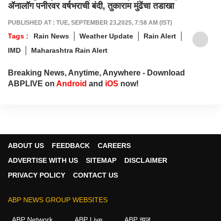
ॲनालॉग पनीरवर वर्षभराची बंदी, तुकाराम मुंढेंचा तडाखा
PUBLISHED AT : TUE, SEPTEMBER 23,2025, 7:58 AM (IST)
Tags :
Rain News
Weather Update
Rain Alert
IMD
Maharashtra Rain Alert
Breaking News, Anytime, Anywhere - Download
ABPLIVE on
Android
and
iOS
now!
ABOUT US
FEEDBACK
CAREERS
ADVERTISE WITH US
SITEMAP
DISCLAIMER
PRIVACY POLICY
CONTACT US
ABP NEWS GROUP WEBSITES
ABP Network
ABP Live
ABP न्यूज़