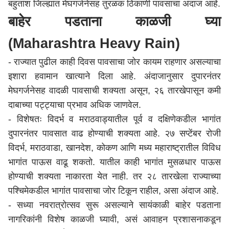
बहुतांश जिल्ह्यांत मेघगर्जनेसह तुरळक ठिकाणी पावसाचा अंदाज आहे.
बाहेर पडताना काळजी घ्या
(Maharashtra Heavy Rain)
- राज्यात पुढील काही दिवस पावसाचा जोर कायम राहणार असल्याचा
इशारा हवामान खात्याने दिला आहे. अंदाजानुसार दुपारनंतर
मेघगर्जनेसह वादळी पावसाची शक्यता असून, २६ तारखेपासून कमी
दाबाच्या पट्ट्याचा प्रभाव अधिक जाणवेल.
- विशेषतः विदर्भ व मराठवाड्यातील पूर्व व दक्षिणेकडील भागांत
दुपारनंतर पावसात वाढ होण्याची शक्यता आहे. २७ सप्टेंबर रोजी
विदर्भ, मराठवाडा, खानदेश, कोकण आणि मध्य
महाराष्ट्र
ातील विविध
भागांत पाऊस वाढू शकतो. यातील काही भागांत मुसळधार पाऊस
होण्याची शक्यता नाकारता येत नाही. तर २८ तारखेला राज्याच्या
पश्चिमेकडील भागांत पावसाचा जोर टिकून राहील, असा अंदाज आहे.
- सध्या नवरात्रोत्सव सुरू असल्याने सायंकाळी बाहेर पडताना
नागरिकांनी विशेष काळजी घ्यावी, असं आवाहन प्रशासनाकडून