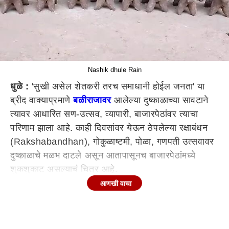
Nashik dhule Rain
धुळे :
'सुखी असेल शेतकरी तरच समाधानी होईल जनता' या
ब्रीद वाक्याप्रमाणे
बळीराजावर
आलेल्या दुष्काळाच्या सावटाने
त्यावर आधारित सण-उत्सव, व्यापारी, बाजारपेठांवर त्याचा
परिणाम झाला आहे. काही दिवसांवर येऊन ठेपलेल्या रक्षाबंधन
(Rakshabandhan), गोकुळाष्टमी, पोळा, गणपती उत्सवावर
दुष्काळाचे मळभ दाटले असून आतापासूनच बाजारपेठांमध्ये
शुकशुकाट असल्याचं चित्र आहे.
आणखी वाचा
पावसाळा
(Maharashtra Rain) सुरू होऊन जवळपास तीन
महिन्याचा कालावधी होत आलेला आहे, पण अजूनही शेतातून
पाणी न निघाल्याने शेतकऱ्यांचा खरीप हंगाम वाया गेल्यात जमा