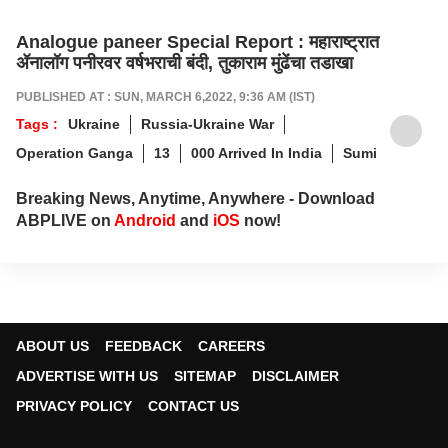
Analogue paneer Special Report : महाराष्ट्रात
ॲनालॉग पनीरवर वर्षभराची बंदी, तुकाराम मुंढेंचा तडाखा
PUBLISHED AT : SUN, MARCH 6,2022, 9:36 AM (IST)
Tags :
Ukraine
Russia-Ukraine War
Operation Ganga
13
000 Arrived In India
Sumi
Breaking News, Anytime, Anywhere - Download
ABPLIVE on
Android
and
iOS
now!
ABOUT US
FEEDBACK
CAREERS
ADVERTISE WITH US
SITEMAP
DISCLAIMER
PRIVACY POLICY
CONTACT US