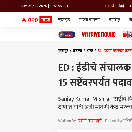
मराठी
हिंदी
E
Sat, Aug 8, 2026 | 3:07 AM IST
मुख्यपृष्ठ
ताज्या बातम्या
महाराष्ट्र
र
बातम्या
जॅाब माझा
लाईफ
भारत
महाराष्ट्र
टेक-गॅजेट
मुंबई
ऑटो
टेलिव्हिजन
विश्व
विश्व
मुख्यपृष्ठ
बातम्या
भारत
ED : ईडीचे संचालक संजय कुम
कोल्हापूर
पुणे
ED : ईडीचे संचालक स
नवी मुंबई
अमरावती
15 सप्टेंबरपर्यंत प
अहमदनगर
अकोला
Sanjay Kumar Mishra : 'राष्ट्रीय ह
देण्यात यावी अशी मागणी केंद्र सरका
Written By :
एबीपी माझा ब्युरो
| Edited By: अभिज