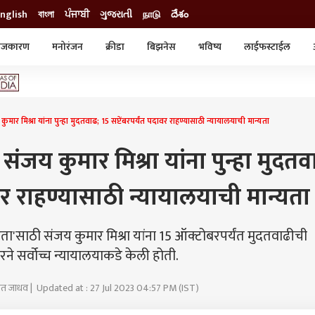
nglish
বাংলা
ਪੰਜਾਬੀ
ગુજરાતી
நாடு
దేశం
ाजकारण
मनोरंजन
क्रीडा
बिझनेस
भविष्य
लाईफस्टाईल
स्टाईल
क्राईम
व्यापार-उद्योग
ट्रेडिंग
ऑटो
ार मिश्रा यांना पुन्हा मुदतवाढ; 15 सप्टेंबरपर्यंत पदावर राहण्यासाठी न्यायालयाची मान्यता
ंजय कुमार मिश्रा यांना पुन्हा मुदतव
दावर राहण्यासाठी न्यायालयाची मान्यता
िता'साठी संजय कुमार मिश्रा यांना 15 ऑक्टोबरपर्यंत मुदतवाढीची
रने सर्वोच्च न्यायालयाकडे केली होती.
ीत जाधव | Updated at : 27 Jul 2023 04:57 PM (IST)