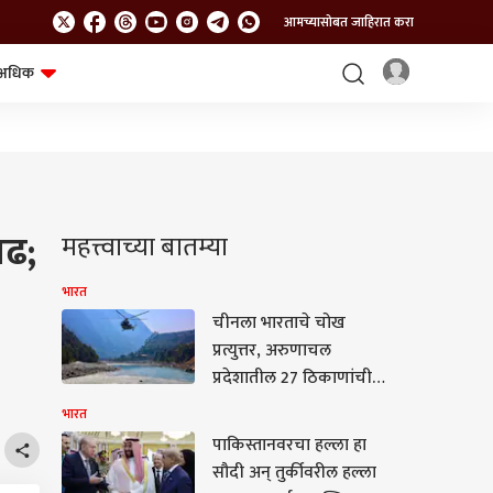
आमच्यासोबत जाहिरात करा
अधिक
शेत-शिवार
भविष्य
ाढ;
महत्त्वाच्या बातम्या
भारत
चीनला भारताचे चोख
प्रत्युत्तर, अरुणाचल
प्रदेशातील 27 ठिकाणांची
अधिकृत नावे भारतीय
भारत
नकाशात समाविष्ट
पाकिस्तानवरचा हल्ला हा
सौदी अन् तुर्कीवरील हल्ला