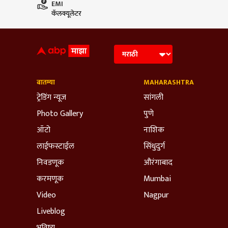
EMI
कॅलक्यूलेटर
बातम्या
MAHARASHTRA
ट्रेडिंग न्यूज
सांगली
Photo Gallery
पुणे
ऑटो
नाशिक
लाईफस्टाईल
सिंधुदुर्ग
निवडणूक
औरंगाबाद
करमणूक
Mumbai
Video
Nagpur
Liveblog
भविष्य