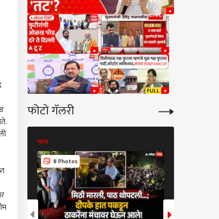
द
फोटो गॅलरी
वड
ते.
ेली
भारत
भारत
10 Photos
8 Photos
्त
बर
रीम
कारण