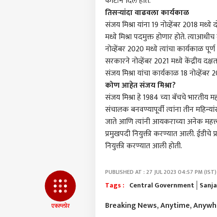
कोर्टाने दिले होते.
आमच्यासोबत जाहिरात करा
तिसऱ्यांदा वाढवला कार्यकाळ
प्रायव्हसी पॉलिसी
संजय मिश्रा यांना 19 नोव्हेंबर 2018 मध्य
संपर्क साधा
मध्ये मिश्रा पदमुक्त होणार होते. त्याआधीच म
करिअर
नोव्हेंबर 2020 मध्ये त्यांचा कार्यकाळ पूर
चीनला
फीडबॅक
सरकारने नोव्हेंबर 2021 मध्ये केंद्रीय द
अरुण
संजय मिश्रा यांचा कार्यकाळ 18 नोव्हेंबर 
आमच्याबद्दल
ठिका
राजक
कोण आहेत संजय मिश्रा?
भारत
संजय मिश्रा हे 1984 च्या बॅचचे भारतीय 
संचालक बनवण्यापूर्वी त्यांना तीन महिन्य
जाते आणि त्यांनी आयकराच्या अनेक महत्त्वा
प्रमुखपदी नियुक्ती करण्यात आली. ईडीचे प
'हाथी
पुढच
नियुक्ती करण्यात आली होती.
LOGIN
अमित
विरो
देशभक
PUBLISHED AT : 27 JUL 2023 04:57 PM (IST)
शिकव
Tags :
Central Government
Sanja
मोदी
आंदोल
Breaking News, Anytime, Anyw
एक्स्प्लोर