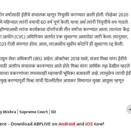
े दोन वर्षांसाठी ईडीचे संचालक म्हणून नियुक्ती करण्यात आली होती. नोव्हेंबर 2020
े महिन्यात त्यांनी वयाची 60 वर्ष पूर्ण केली. याचा अर्थ त्यांनी निवृत्तीचे वय गाठले.
्ण होण्याआधी त्यांचा कार्यकाळ दोनऐवजी तीन वर्षांचा करण्यात आला. त्यानंतर केंद्र
 भारताचे चोख प्रत्युत्तर,
संसदेत घडामोडींना वेग!
पाकिस्तानवरचा हल्ला हा
जंतरम
क्षता आयोग (CVC) अधिनियम अंतर्गत एक सुधारणा अध्यादेश जारी केला. त्यानुसार,
ाचल प्रदेशातील 27
काँग्रेसकडून तीन ओळींचा
सौदी अन् तुर्कीवरील हल्ला
राजी
2023 रोजी संपणार होता. आता, त्याआधीच सुप्रीम कोर्टाने ही सुधारणा रद्द केली.
णांची अधिकृत नावे
ारण
'व्हिप' जारी; NDA च्या सर्व
भारत
समजला जाईल; मुस्लिम
व्यापार-उद्योग
आठव
रत्नाग
ीय नकाशात समाविष्ट
खासदारांना दिल्लीत राहण्याचे
देशांमध्ये करार, भारताची
AISA
आदेश
मोठी प्रतिक्रिया
शाई 
महसूल सेवा अधिकारी (IRS) आहेत. ऑक्टोबर 2018 मध्ये, संजय मिश्रा यांना ईडीचे
अश्र
ांसाठी अंतरिम संचालक बनवण्यात आले होते. मिश्रा यांना आर्थिक तज्ञ देखील म्हटले
शाईन
च्या प्रकरणांच्या तपासातही महत्त्वाची भूमिका बजावली आहे. त्यामुळेच त्यांची ईड
्रमुख बनण्यापूर्वी मिश्रा यांची दिल्लीतील आयकर विभागात मुख्य आयुक्त म्हणून
 चले बाजार में, बाकी
भाजपमधील आवडता नेता
पाच दिवसांमध्ये सोने
रत्न
ं मी काय बोलत नाही..'
कोण असा प्रश्न? राहुल गांधी
6400 रुपयांनी महागलं,
उपजि
 भाई बोलतील तेव्हा
यांनी 'अंकल' म्हणत उत्तर दिलं,
चांदीच्या दरात 12 हजारांची
कांच
धक पळून जातील, त्यांना
माजी मुख्यमंत्र्यांची प्रतिक्रिया
वाढ, जाणून घ्या सोने चांदीचे
निलं
्ती दुसऱ्यांनी
समोर
नवे दर
कार
ायची गरज नाही,
y Mishra
Supreme Court
ED
जींच्या निवासाबाहेर
न षड्यंत्र : एकनाथ शिंदे
here - Download ABPLIVE on
Android
and
iOS
now!