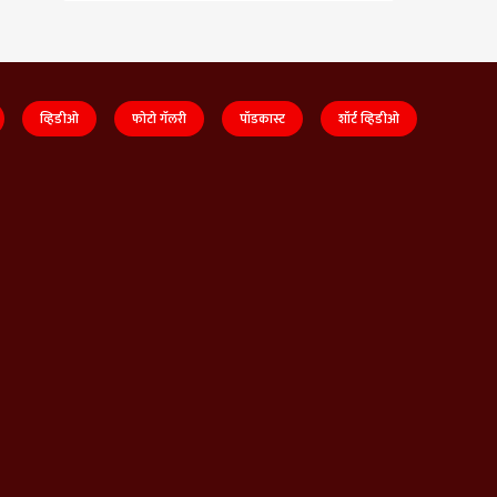
व्हिडीओ
फोटो गॅलरी
पॉडकास्ट
शॉर्ट व्हिडीओ