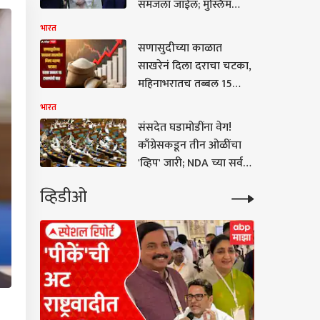
समजला जाईल; मुस्लिम
देशांमध्ये करार, भारताची
भारत
मोठी प्रतिक्रिया
सणासुदीच्या काळात
साखरेनं दिला दराचा चटका,
महिनाभरातच तब्बल 15
टक्क्यांची वाढ, दर वाढण्याचं
भारत
नेमकं कारण काय?
संसदेत घडामोडींना वेग!
काँग्रेसकडून तीन ओळींचा
'व्हिप' जारी; NDA च्या सर्व
खासदारांना दिल्लीत
व्हिडीओ
राहण्याचे आदेश