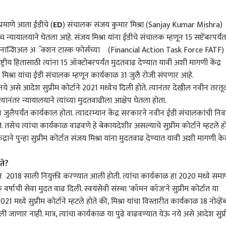
प्रमाणे आता ईडीचे (
ED
) संचालक संजय कुमार मिश्रा (Sanjay Kumar Mishra)
्च न्यायालयाने घेतला आहे. संजय मिश्रा यांना ईडीचे संचालक म्हणून 15 सप्टेंबरपर्यंत
 फायनान्शिअल अॅक्शन टास्क फोर्सच्या (Financial Action Task Force FATF)
ष्ट्रीय हितासाठी त्यांना 15 ऑक्टोबरपर्यंत मुदतवाढ देण्यात यावी अशी मागणी केंद्र
मिश्रा यांचा ईडी संचालक म्हणून कार्यकाळ 31 जुलै रोजी संपणार आहे.
नये असे आदेश सुप्रीम कोर्टाने 2021 मध्येच दिली होते. त्यानंतर देखील नवीन तरतू
यानंतर न्यायालयाने त्यांच्या मुदतवाढीला आक्षेप घेतला होता.
1 जुलैपर्यंत कार्यकाल होता. त्यादरम्यान केंद्र सरकारने नवीन ईडी संचालकांची नि
. तसेच त्यांचा कार्यकाळ वाढवणे हे बेकायदेशीर असल्याचे सुप्रीम कोर्टाने म्हटले हो
ाने पुन्हा सुप्रीम कोर्टात संजय मिश्रा यांना मुदतवाढ देण्यात यावी अशी मागणी क
ोते?
 कॉर्नर
ून 2018 साली नियुक्ती करण्यात आली होती. त्यांचा कार्यकाळ हा 2020 मध्ये समाप
एक वर्षाची सेवा मुदत वाढ दिली. स्वयंसेवी संस्था 'कॉमन कॉज'ने सुप्रीम कोर्टात या
 आर्टिकल
टॉप रील्स
21 मध्ये सुप्रीम कोर्टाने म्हटले होते की, मिश्रा यांचा विस्तारीत कार्यकाळ 18 नोव्हें
जाणार नाही. मात्र, त्यांचा कार्यकाळ या पुढे वाढवण्यात येऊ नये असे आदेश सुप्
भारत
भारत
राज