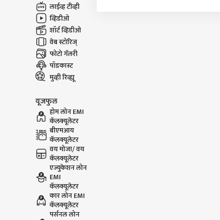
लाईव्ह टीव्ही
व्हिडीओ
शॉर्ट व्हिडीओ
वेब स्टोरिज्
फोटो गॅलरी
पॉडकास्ट
मुव्ही रिव्ह्यू
यूजफुल
होम लोन EMI
कॅलक्यूलेटर
बीएमआय
कॅलक्यूलेटर
वय मोजा/ वय
कॅलक्यूलेटर
एज्युकेशन लोन
EMI
कॅलक्यूलेटर
कार लोन EMI
कॅलक्यूलेटर
पर्सनल लोन