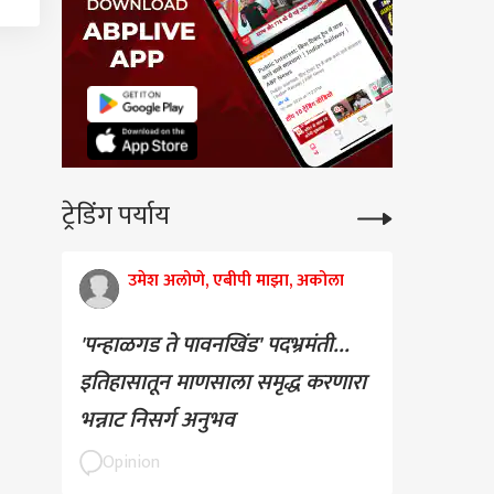
ट्रेडिंग पर्याय
उमेश अलोणे, एबीपी माझा, अकोला
'पन्हाळगड ते पावनखिंड' पदभ्रमंती...
इतिहासातून माणसाला समृद्ध करणारा
भन्नाट निसर्ग अनुभव
Opinion