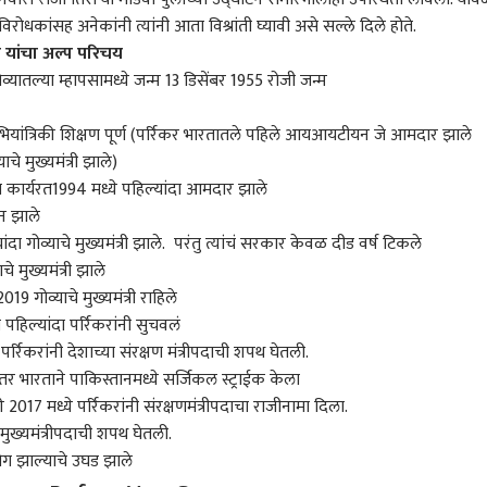
िन यांचे डबल मिनिंग
भीषण टर्ब्युलन्स, अनेकजण
मंत्रिमंडळाच्या बैठकीत राज्य
सपका
 विरोधकांसह अनेकांनी त्यांनी आता विश्रांती घ्यावी असे सल्ले दिले होते.
्य; हायकोर्टाचा मोठा
जखमी, प्रवाशाने सांगितला
सरकारचे 7 धडाकेबाज निर्णय
सुने
िकर यांचा अल्प परिचय
श
थरारक प्रसंग
ोव्यातल्या म्हापसामध्ये जन्म 13 डिसेंबर 1955 रोजी जन्म
ियांत्रिकी शिक्षण पूर्ण (पर्रिकर भारतातले पहिले आयआयटीयन जे आमदार झाले
 मुख्यमंत्री झाले)
ात कार्यरत
1994 मध्ये पहिल्यांदा आमदार झाले
धन झाले
ांदा गोव्याचे मुख्यमंत्री झाले. परंतु त्यांचं सरकार केवळ दीड वर्ष टिकले
े मुख्यमंत्री झाले
ोव्याचे मुख्यमंत्री राहिले
त पहिल्यांदा पर्रिकरांनी सुचवलं
र्रिकरांनी देशाच्या संरक्षण मंत्रीपदाची शपथ घेतली.
नंतर भारताने पाकिस्तानमध्ये सर्जिकल स्ट्राईक केला
2017 मध्ये पर्रिकरांनी संरक्षणमंत्रीपदाचा राजीनामा दिला.
ा मुख्यमंत्रीपदाची शपथ घेतली.
करोग झाल्याचे उघड झाले