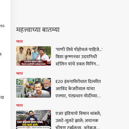
ess
महत्त्वाच्या बातम्या
भारत
'पाणी तिथे पोहोचलं पाहिजे...'
ज
त्रिशा कृष्णनवर उदयनिधी
स्टॅलिन यांचे डबल मिनिंग
वक्तव्य; हायकोर्टाचा मोठा
भारत
आदेश
E20 इंधनाविरोधात दिल्लीत
अरविंद केजरीवाल यांचा
एल्गार, पंतप्रधान मोदींच्या
 या
निवासस्थानाकडे आपचा
भारत
मोर्चा; अमेरिकेच्या
एअर इंडियाचे विमान थांबले,
दबावाखाली देशावर निर्णय
उलटे-सुलटे झाले; अचानक
थोपवल्याचा आरोप
भीषण टर्ब्युलन्स, अनेकजण