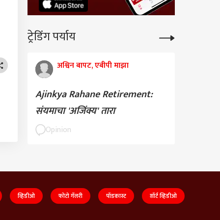
ट्रेडिंग पर्याय
अश्विन बापट, एबीपी माझा
Ajinkya Rahane Retirement:
संयमाचा 'अजिंक्य' तारा
Opinion
व्हिडीओ
फोटो गॅलरी
पॉडकास्ट
शॉर्ट व्हिडीओ