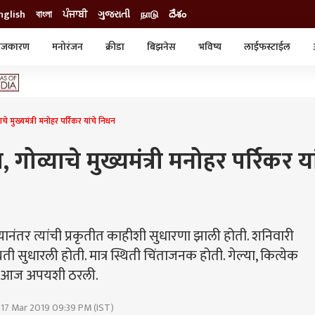
nglish
বাংলা
ਪੰਜਾਬੀ
ગુજરાતી
நாடு
దేశం
ाजकारण
मनोरंजन
क्रीडा
बिझनेस
भविष्य
लाईफस्टाईल
स्टाईल
क्राईम
व्यापार-उद्योग
ट्रेडिंग
ऑटो
े मुख्यमंत्री मनोहर पर्रिकर यांचे निधन
गोव्याचे मुख्यमंत्री मनोहर पर्रिकर या
्यानंतर त्यांची प्रकृतीत काहीशी सुधारणा झाली होती. शनिवारी
िती सुधारली होती. मात्र स्थिती चिंताजनक होती. गेल्या, कित्येक
झुंज आज अपयशी ठरली.
 17 Mar 2019 09:39 PM (IST)