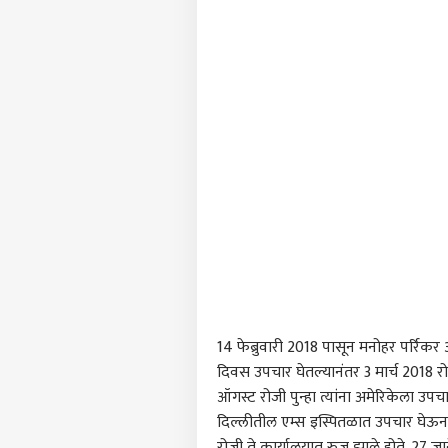
पर्सनल
टॉप
हॅलो गेस्ट
राजक
आमच्यासोबत जाहिरात करा
प्रायव्हसी पॉलिसी
संपर्क साधा
करिअर
ABP 
फीडबॅक
| 04
आमच्याबद्दल
मंगळ
राजक
14 फेब्रुवारी 2018 पासून मनोहर पर्रिकर 
दिवस उपचार घेतल्यानंतर 3 मार्च 2018 रोज
ऑगस्ट रोजी पुन्हा त्यांना अमेरिकेला उपच
दिल्लीतील एम्स इस्पितळात उपचार घेऊन 15 
'पाणी
त्रि
रोजी ते कार्यालयात रुजू झाले होते. 27 ज