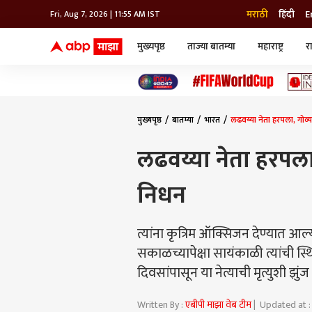
मराठी
हिंदी
E
Fri, Aug 7, 2026 | 11:55 AM IST
मुख्यपृष्ठ
ताज्या बातम्या
महाराष्ट्र
र
बातम्या
जॅाब माझा
लाईफ
भारत
महाराष्ट्र
टेक-गॅजेट
मुंबई
ऑटो
टेलिव्हिजन
विश्व
विश्व
मुख्यपृष्ठ
बातम्या
भारत
लढवय्या नेता हरपला, गोव्याच
कोल्हापूर
पुणे
लढवय्या नेता हरपला, 
नवी मुंबई
अमरावती
निधन
अहमदनगर
अकोला
त्यांना कृत्रिम ऑक्सिजन देण्यात आल
सकाळच्यापेक्षा सायंकाळी त्यांची स्थ
दिवसांपासून या नेत्याची मृत्युशी 
Written By :
एबीपी माझा वेब टीम
| Updated at :