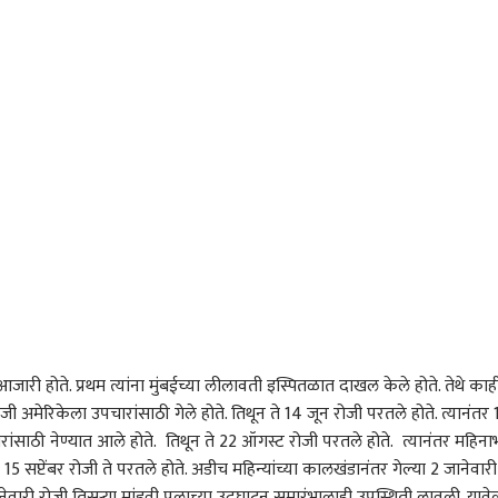
 कॉर्नर
 आर्टिकल
टॉप रील्स
ारण
मुंबई
राजकारण
ठाणे
माझा टॉप 10 हेडलाईन्स
लोकलमध्ये हरवलेली बॅग
तानाजी सावंत अन् मोटेंचे
तरणा
 ऑगस्ट 2026 |
परत; पोलिसांची कामगिरी,
समर्थक भिडले; धाराशिवमध्ये
गेला
वार
ारण
तीन वर्षांनी तपास, प्रवाशाला
भारत
महायुतीत राडा, शिवसेना-
राजकारण
करण्
राज
मिळालं 271 ग्रॅम सोनं
राष्ट्रवादी भिडले, 10 गाड्या
पोल
फोडल्या
धमक
आजारी होते. प्रथम त्यांना मुंबईच्या लीलावती इस्पितळात दाखल केले होते. तेथे काह
ी अमेरिकेला उपचारांसाठी गेले होते. तिथून ते 14 जून रोजी परतले होते. त्यानंतर 
ारांसाठी नेण्यात आले होते. तिथून ते 22 ऑगस्ट रोजी परतले होते. त्यानंतर महिना
सप्टेंबर रोजी ते परतले होते. अडीच महिन्यांच्या कालखंडानंतर गेल्या 2 जानेवारी
 तिथे पोहोचलं पाहिजे...'
एअर इंडियाचे विमान थांबले,
पिंपरी-चिंचवडमध्ये विशेष
काँग्
शा कृष्णनवर उदयनिधी
उलटे-सुलटे झाले; अचानक
मोटार वाहन न्यायालय होणार;
टीकेच
ानेवारी रोजी तिसऱ्या मांडवी पुलाच्या उद्घाटन समारंभालाही उपस्थिती लावली. यावे