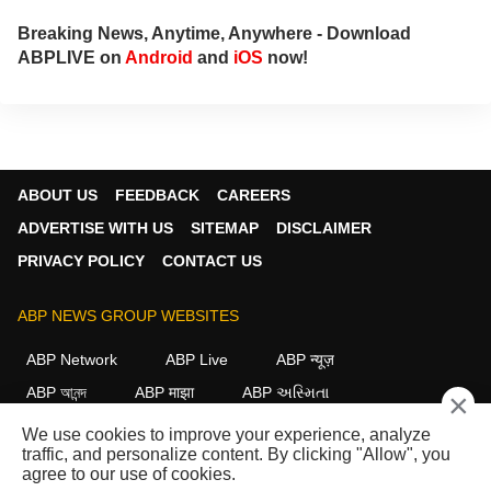
Breaking News, Anytime, Anywhere - Download
ABPLIVE on
Android
and
iOS
now!
ABOUT US
FEEDBACK
CAREERS
ADVERTISE WITH US
SITEMAP
DISCLAIMER
PRIVACY POLICY
CONTACT US
ABP NEWS GROUP WEBSITES
ABP Network
ABP Live
ABP न्यूज़
ABP আনন্দ
ABP माझा
ABP અસ્મિતા
×
ABP Ganga
ABP ਸਾਂਝਾ
ABP நாடு
ABP దేశం
We use cookies to improve your experience, analyze
traffic, and personalize content. By clicking "Allow", you
FOLLOW US
agree to our use of cookies.