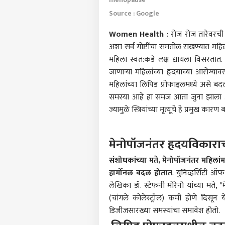
Source : Google
Women Health
: रोज रोज तारेवरची 
अशा सर्व गोष्टींचा समतोल राखण्यात महि
महिला स्वत:कडे लक्ष द्यायला विसरता
जाणाऱ्या महिलांच्या हृदयाच्या आरो
महिलांच्या लिपिड प्रोफाइलमध्ये असे ब
समस्या आहे हा समज आता जुना झाला आहे. स
ज्यामुळे स्त्रियांच्या मृत्यूचे हे प्रमुख कारण
मेनोपॉजनंतर हृदयविकारा
संशोधकांच्या मते, मेनोपॉजनंतर महिला
पर्सनल
हार्मोनल बदल होतात
. युनिव्हर्सिटी ऑ
लेखिका डॉ. स्टेफनी मोरेनो यांच्या म
टॉप
हॅलो गेस्ट
(चांगले कोलेस्ट्रॉल) कमी होणे दिसून 
डिजीजसारख्या समस्यांचा समावेश होतो.
भारत
आमच्यासोबत जाहिरात करा