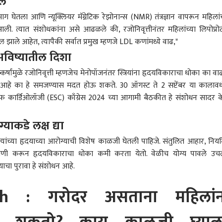
दल
घेतला आणि न्यूक्लियर मॅग्नेटिक रेझोनान्स (NMR) तंत्रज्ञान वापरून महिलांच
. त्यात संशोधकांना असे आढळले की, रजोनिवृत्तीनंतर महिलांच्या लिपोप्रो
 झाले आहेत, त्यापैकी सर्वात प्रमुख म्हणजे LDL कणांमध्ये वाढ,"
भविष्यातील दिशा
 भारताचे चोख प्रत्युत्तर,
संसदेत घडामोडींना वेग!
पाकिस्तानवरचा हल्ला हा
जंतरम
ाचल प्रदेशातील 27
काँग्रेसकडून तीन ओळींचा
सौदी अन् तुर्कीवरील हल्ला
राजी
र्षांमुळे रजोनिवृत्ती म्हणजेच मेनोपॉजनंतर स्त्रियांना हृदयविकाराचा धोका का वा
णांची अधिकृत नावे
ारण
'व्हिप' जारी; NDA च्या सर्व
भारत
समजला जाईल; मुस्लिम
व्यापार-उद्योग
आठव
रत्नाग
ीय नकाशात समाविष्ट
खासदारांना दिल्लीत राहण्याचे
देशांमध्ये करार, भारताची
AISA
 आहे का हे समजण्यास मदत होऊ शकते. 30 ऑगस्ट ते 2 सप्टेंबर या कालाव
आदेश
मोठी प्रतिक्रिया
शाई 
 ऑफ कार्डिओलॉजी (ESC) काँग्रेस 2024 च्या आगामी बैठकीत हे संशोधन सादर क
अश्र
शाईन
्याकडे लक्ष द्या
 चले बाजार में, बाकी
भाजपमधील आवडता नेता
पाच दिवसांमध्ये सोने
रत्न
तर त्यांच्या हृदयाच्या आरोग्याची विशेष काळजी घेतली पाहिजे. संतुलित आहार, निय
ं मी काय बोलत नाही..'
कोण असा प्रश्न? राहुल गांधी
6400 रुपयांनी महागलं,
उपजि
 भाई बोलतील तेव्हा
यांनी 'अंकल' म्हणत उत्तर दिलं,
चांदीच्या दरात 12 हजारांची
कांच
ासणी करून हृदयविकाराचा धोका कमी करता येतो. वेळीच योग्य पावले उच
धक पळून जातील, त्यांना
माजी मुख्यमंत्र्यांची प्रतिक्रिया
वाढ, जाणून घ्या सोने चांदीचे
निलं
चा पुरावा हे संशोधन आहे.
्ती दुसऱ्यांनी
समोर
नवे दर
कार
ायची गरज नाही,
जींच्या निवासाबाहेर
h : गरोदर असताना महिलांन
न षड्यंत्र : एकनाथ शिंदे