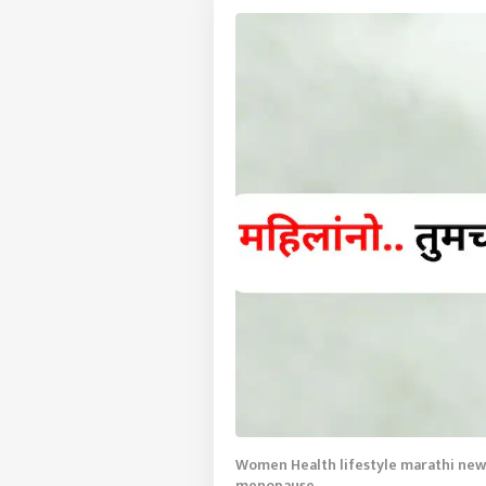
Women Health lifestyle marathi news 
menopause