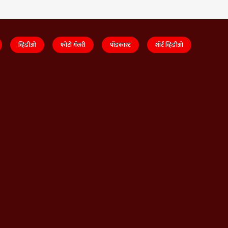
व्हिडीओ
फोटो गॅलरी
पॉडकास्ट
शॉर्ट व्हिडीओ