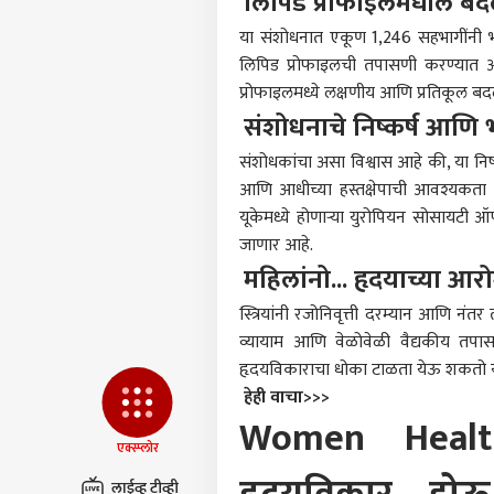
लिपिड प्रोफाइलमधील ब
प्रायव्हसी पॉलिसी
या संशोधनात एकूण 1,246 सहभागींनी भाग 
संपर्क साधा
लिपिड प्रोफाइलची तपासणी करण्यात आली
प्रोफाइलमध्ये लक्षणीय आणि प्रतिकूल बदल
करिअर
संशोधनाचे निष्कर्ष आणि 
चीनला
फीडबॅक
अरुण
आमच्याबद्दल
संशोधकांचा असा विश्वास आहे की, या निष्क
ठिका
राजक
भारत
आणि आधीच्या हस्तक्षेपाची आवश्यकता
यूकेमध्ये होणाऱ्या युरोपियन सोसायटी
जाणार आहे.
महिलांनो... हृदयाच्या आरोग
'हाथी
स्त्रियांनी रजोनिवृत्ती दरम्यान आणि नं
पुढच
LOGIN
अमित
व्यायाम आणि वेळोवेळी वैद्यकीय तप
विरो
हृदयविकाराचा धोका टाळता येऊ शकतो या
देशभक
हेही वाचा>>>
शिकव
मोदी
Women Healt
आंदोल
एक्स्प्लोर
लाईव्ह टीव्ही