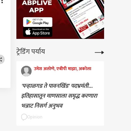
?
ट्रेडिंग पर्याय
उमेश अलोणे, एबीपी माझा, अकोला
'पन्हाळगड ते पावनखिंड' पदभ्रमंती...
इतिहासातून माणसाला समृद्ध करणारा
भन्नाट निसर्ग अनुभव
Opinion