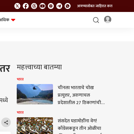
आमच्यासोबत जाहिरात करा
अधिक
शेत-शिवार
भविष्य
ंतर
महत्त्वाच्या बातम्या
भारत
चीनला भारताचे चोख
प्रत्युत्तर, अरुणाचल
ध्ये
प्रदेशातील 27 ठिकाणांची
अधिकृत नावे भारतीय
भारत
नकाशात समाविष्ट
संसदेत घडामोडींना वेग!
काँग्रेसकडून तीन ओळींचा