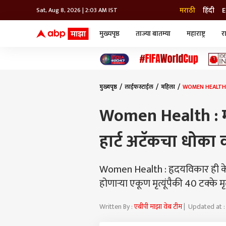
मराठी
हिंदी
E
Sat, Aug 8, 2026 | 2:03 AM IST
मुख्यपृष्ठ
ताज्या बातम्या
महाराष्ट्र
र
बातम्या
जॅाब माझा
लाईफ
भारत
महाराष्ट्र
टेक-गॅजेट
मुंबई
ऑटो
टेलिव्हिजन
विश्व
विश्व
मुख्यपृष्ठ
लाईफस्टाईल
महिला
WOMEN HEALTH : मह
कोल्हापूर
पुणे
Women Health : मह
नवी मुंबई
अमरावती
हार्ट अटॅकचा धोका
अहमदनगर
अकोला
Women Health : हृदयविकार ही केवळ
होणाऱ्या एकूण मृत्यूंपैकी 40 टक्के म
Written By :
एबीपी माझा वेब टीम
| Updated at :