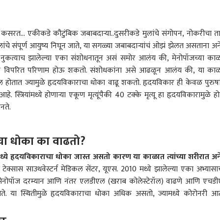
कसरत... एकीकडे कौटुंबिक जबाबदाऱ्या..दुसरीकडे मुलांचे संगोपन, नोकरीचा त
लांचे संपूर्ण आयुष्य निघून जाते, या सगळ्या जबाबदाऱ्यांचं ओझं झेलत असताना अ
त. नुकत्याच झालेल्या एका संशोधनातून असं समोर आलंय की, मेनोपॉजच्या का
ग्यावर विपरित परिणाम होऊ शकतो. संशोधकांना असे आढळून आलंय की, या का
दल होतात ज्यामुळे हृदयविकाराचा धोका वाढू शकतो. हृदयविकार ही केवळ पुरुषा
्त्रियांमध्ये होणाऱ्या एकूण मृत्यूंपैकी 40 टक्के मृत्यू हा हृदयविकारामुळे हो
 बनते.
चा धोका का वाढतो?
ंमध्ये हृदयविकाराचा धोका जास्त असतो कारण या काळात त्यांच्या शरीरात अ
 कॉर्नर
फ टेक्सास साउथवेस्टर्न मेडिकल सेंटर, यूएस. 2010 मध्ये झालेल्या एका अभ्यासाच
ते, "मेनोपॉज दरम्यान आणि नंतर एलडीएल (खराब कोलेस्टेरॉल) वाढणे आणि एचड
 आर्टिकल
टॉप रील्स
येते. या स्थितीमुळे हृदयविकाराचा धोका अधिक असतो, ज्यामध्ये कोरोनरी आर्
भारत
भारत
राज