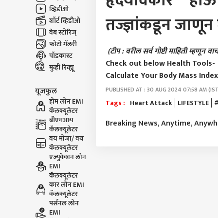
हृदयविकार ह
व्हिडीओ
तज्ज्ञांकडून जाणून 
शॉर्ट व्हिडीओ
वेब स्टोरिज्
फोटो गॅलरी
(टीप : वरील सर्व गोष्टी माहिती म्हणून
पॉडकास्ट
Check out below Health Tools-
मुव्ही रिव्ह्यू
Calculate Your Body Mass Index 
PUBLISHED AT : 30 AUG 2024 07:58 AM (IS
यूजफुल
होम लोन EMI
Tags :
Heart Attack
LIFESTYLE
#
कॅलक्यूलेटर
बीएमआय
Breaking News, Anytime, Anyw
कॅलक्यूलेटर
वय मोजा/ वय
कॅलक्यूलेटर
एज्युकेशन लोन
EMI
कॅलक्यूलेटर
कार लोन EMI
कॅलक्यूलेटर
पर्सनल लोन
EMI