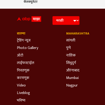
कॅलक्यूलेटर
बातम्या
MAHARASHTRA
ट्रेडिंग न्यूज
सांगली
Photo Gallery
पुणे
ऑटो
नाशिक
लाईफस्टाईल
सिंधुदुर्ग
निवडणूक
औरंगाबाद
करमणूक
Mumbai
Video
Nagpur
Liveblog
भविष्य