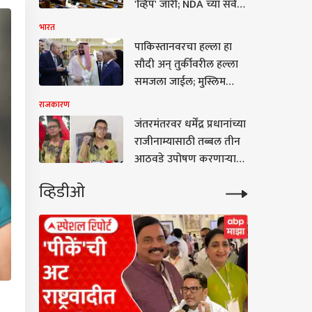
'व्हिप' जारी; NDA च्या सर्व
खासदारांना दिल्लीत
भारत
राहण्याचे आदेश
पाकिस्तानवरचा हल्ला हा
सौदी अन् तुर्कीवरील हल्ला
समजला जाईल; मुस्लिम
देशांमध्ये करार, भारताची
राजकारण
मोठी प्रतिक्रिया
जंतरमंतरवर धर्मेंद्र प्रधानांच्या
राजीनाम्यासाठी तब्बल तीन
आठवडे उपोषण करणाऱ्या
AISA अध्यक्षा नेहा बोरांवर
व्हिडीओ
शाई फेकली; म्हणाल्या,
अश्रुधुरांना घाबरलो नाही, या
शाईने काय होणार?