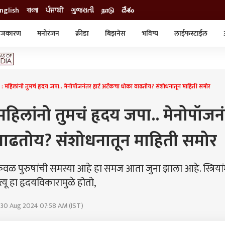
nglish
বাংলা
ਪੰਜਾਬੀ
ગુજરાતી
நாடு
దేశం
ाजकारण
मनोरंजन
क्रीडा
बिझनेस
भविष्य
लाईफस्टाईल
स्टाईल
क्राईम
व्यापार-उद्योग
ट्रेडिंग
ऑटो
िलांनो तुमचं हृदय जपा.. मेनोपॉजनंतर हार्ट अटॅकचा धोका वाढतोय? संशोधनातून माहिती समोर
िलांनो तुमचं हृदय जपा.. मेनोपॉजन
 वाढतोय? संशोधनातून माहिती समोर
 पुरुषांची समस्या आहे हा समज आता जुना झाला आहे. स्त्रियांम
ृत्यू हा हृदयविकारामुळे होतो,
 30 Aug 2024 07:58 AM (IST)