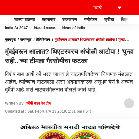
ताज्या बातम्या
महाराष्ट्र
राजकारण
मनोरंजन
क्रीडा
बिझनेस
India At 2047
फिफा विश्वचषक
Ideas of India
मुख्यपृष्ठ
करमणूक
टेलिव्हिजन
मुंबईवरून आलात? थिएटरवरच अंघोळी आटोपा ! 'पुन्हा
सही..'च्या टीमला गैरसोयीचा फटका
मुंबईवरून आलात? थिएटरवरच अंघोळी आटोपा ! 'पुन्हा
सही..'च्या टीमला गैरसोयीचा फटका
विशेष बाब अशी की भरत जाधव हे नाट्यपरिषदेच्या नियामक मंडळात
आहेत. त्यांच्याच नाटकाला असा अवमानकारक अनुभव येणं हे अत्यंत
दुर्दैवी आहे असं नाट्यसंमेलनात बोललं जातं आहे.
Written By :
एबीपी माझा वेब टीम
Updated at : Sat, February 23,2019, 1:31 pm (IST)