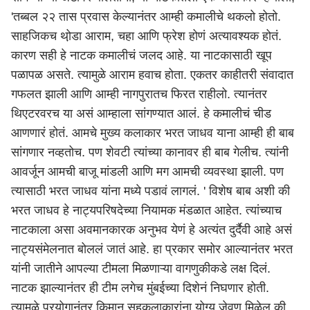
'तब्बल २२ तास प्रवास केल्यानंतर आम्ही कमालीचे थकलो होतो.
साहजिकच थो़डा आराम, चहा आणि फ्रेश होणं अत्यावश्यक होतं.
कारण सही हे नाटक कमालीचं जलद आहे. या नाटकासाठी खूप
पळापळ असते. त्यामुळे आराम हवाच होता. एकतर काहीतरी संवादात
गफलत झाली आणि आम्ही नागपुरातच फिरत राहीलो. त्यानंतर
थिएटरवरच या असं आम्हाला सांगण्यात आलं. हे कमालीचं चीड
आणणारं होतं. आमचे मुख्य कलाकार भरत जाधव याना आम्ही ही बाब
सांगणार नव्हतोच. पण शेवटी त्यांच्या कानावर ही बाब गेलीच. त्यांनी
आवर्जून आमची बाजू मांडली आणि मग आमची व्यवस्था झाली. पण
त्यासाठी भरत जाधव यांना मध्ये पडावं लागलं. ' विशेष बाब अशी की
भरत जाधव हे नाट्यपरिषदेच्या नियामक मंडळात आहेत. त्यांच्याच
नाटकाला असा अवमानकारक अनुभव येणं हे अत्यंत दुर्दैवी आहे असं
नाट्यसंमेलनात बोललं जातं आहे. हा प्रकार समोर आल्यानंतर भरत
यांनी जातीने आपल्या टीमला मिळणाऱ्या वागणुकीकडे लक्ष दिलं.
नाटक झाल्यानंतर ही टीम लगेच मुंबईच्या दिशेनं निघणार होती.
त्यामुळे प्रयोगानंतर किमान सहकलाकारांना योग्य जेवण मिळेल की