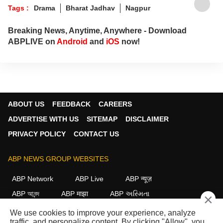
Tags :
Drama
Bharat Jadhav
Nagpur
Breaking News, Anytime, Anywhere - Download
ABPLIVE on
Android
and
iOS
now!
ABOUT US
FEEDBACK
CAREERS
ADVERTISE WITH US
SITEMAP
DISCLAIMER
PRIVACY POLICY
CONTACT US
ABP NEWS GROUP WEBSITES
ABP Network
ABP Live
ABP न्यूज़
ABP আনন্দ
ABP माझा
ABP અસ્મિતા
×
ABP Ganga
ABP ਸਾਂਝਾ
ABP நாடு
ABP దేశం
We use cookies to improve your experience, analyze
traffic, and personalize content. By clicking "Allow", you