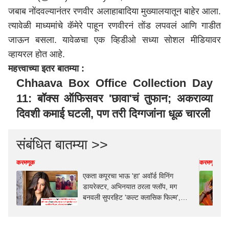
जबाब नोंदवल्यानंतर रणवीर अलाहाबादिया मुख्यालयातून बाहेर आला.
त्यावेळी माध्यमांचे कॅमेरे पाहून रणवीरनं तोंड लपवलं आणि गाडीत
जाऊन बसला. यावेळचा एक व्हिडीओ सध्या सोशल मीडियावर
व्हायरल होत आहे.
महत्त्वाच्या इतर बातम्या :
Chhaava Box Office Collection Day
11: बॉक्स ऑफिसवर 'छावा'चं तुफान; अकराव्या
दिवशी कमाई घटली, पण तरी दिग्गजांना धूळ चारली
संबंधित बातम्या >>
करमणूक
करमणूक
एकता कपूरचा भाऊ 'हा' अवॉर्ड विनिंग
डायरेक्टर, अभिनयात ठरला फ्लॉप, मग
बनवली सुपरहिट 'कल्ट क्लासिक फिल्म',
ओळखलं का कोण?