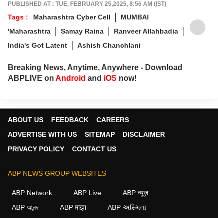
PUBLISHED AT : TUE, FEBRUARY 25,2025, 8:56 AM (IST)
Tags :
Maharashtra Cyber Cell
MUMBAI
'Maharashtra
Samay Raina
Ranveer Allahbadia
India's Got Latent
Ashish Chanchlani
Breaking News, Anytime, Anywhere - Download
ABPLIVE on
Android
and
iOS
now!
ABOUT US
FEEDBACK
CAREERS
ADVERTISE WITH US
SITEMAP
DISCLAIMER
PRIVACY POLICY
CONTACT US
ABP NEWS GROUP WEBSITES
ABP Network
ABP Live
ABP न्यूज़
ABP আনন্দ
ABP माझा
ABP અસ્મિતા