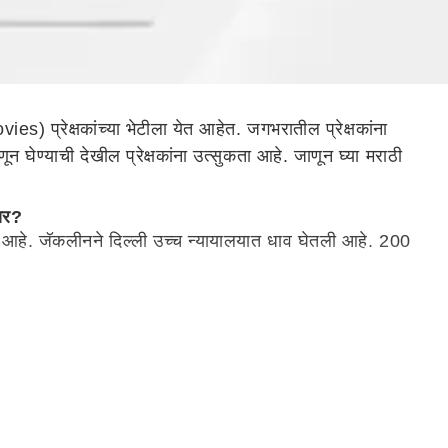
s) प्रेक्षकांच्या भेटीला येत आहेत. जगभरातील प्रेक्षकांना
ण्याची देखील प्रेक्षकांना उत्सुकता आहे. जाणून घ्या मराठी
ार?
े. जॅकलीनने दिल्ली उच्च न्यायालयात धाव घेतली आहे. 200
ाच्यावर सध्या उपचार सुरू आहेत. श्रेयस सध्या वेगवेगळ्या
एका सिनेमासाठी कोट्यवधी रुपयांचं मानधन घेत असला तरी एकेकाळी