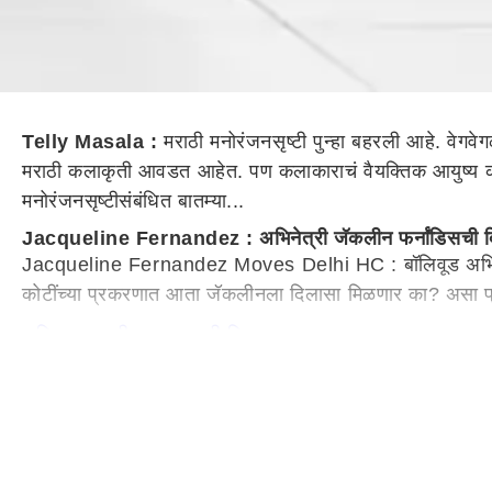
Telly Masala :
मराठी मनोरंजनसृष्टी पुन्हा बहरली आहे. वेगवे
मराठी कलाकृती आवडत आहेत. पण कलाकाराचं वैयक्तिक आयुष्य कसं 
मनोरंजनसृष्टीसंबंधित बातम्या...
Jacqueline Fernandez : अभिनेत्री जॅकलीन फर्नांडिसची दिल
Jacqueline Fernandez Moves Delhi HC : बॉलिवूड अभिनेत्र
कोटींच्या प्रकरणात आता जॅकलीनला दिलासा मिळणार का? असा प
सविस्तर बातमी वाचण्यासाठी क्लिक करा
Shreyas Talpade : एकेकाळी होती पोट भरण्याची चिंता; पण आज
Shreyas Talpade : मराठमोळा अभिनेता श्रेयस तळपदेला (Shreya
कलाकृतींच्या माध्यमातून प्रेक्षकांच्या भेटीला येत आहे. श्रे
त्याच्याकडे वडापाव घ्यायलाही पैसे नव्हते.