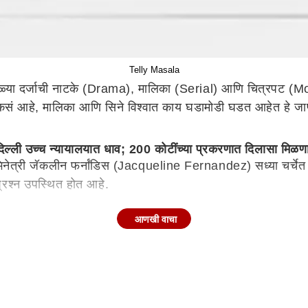
Telly Masala
गळ्या दर्जाची नाटके (Drama), मालिका (Serial) आणि चित्रपट (Movie
आहे, मालिका आणि सिने विश्वात काय घडामोडी घडत आहेत हे जाणून घे
्ली उच्च न्यायालयात धाव; 200 कोटींच्या प्रकरणात दिलासा मिळण
ी जॅकलीन फर्नांडिस (Jacqueline Fernandez) सध्या चर्चेत आह
्रश्न उपस्थित होत आहे.
आणखी वाचा
 एका सिनेमासाठी श्रेयस घेतोय एवढे पैसे; कसं बदललं आयुष्य
s Talpade) काही दिवसांपूर्वी हृदयविकाराचा झटका आला असून त्य
यस आज मराठीसह हिंदी मनोरंजनसृष्टीतील आघाडीचा अभिनेता असला आणि 