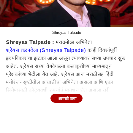
Shreyas Talpade
Shreyas Talpade :
मराठमोळा अभिनेता
श्रेयस तळपदेला (Shreyas Talpade)
काही दिवसांपूर्वी
हृदयविकाराचा झटका आला असून त्याच्यावर सध्या उपचार सुरू
आहेत. श्रेयस सध्या वेगवेगळ्या कलाकृतींच्या माध्यमातून
प्रेक्षकांच्या भेटीला येत आहे. श्रेयस आज मराठीसह हिंदी
मनोरंजनसृष्टीतील आघाडीचा अभिनेता असला आणि एका
सिनेमासाठी कोट्यवधी रुपयांचं मानधन घेत असला तरी
एकेकाळी त्याच्याकडे वडापाव घ्यायलाही पैसे नव्हते.
आणखी वाचा
वडापावसाठीही पैसे नव्हते...
हृदयविकाराचा झटका येण्याआधी श्रेयस तळपदेने एका
मुलाखतीत त्याच्या संघर्षाबद्दल भाष्य केलं आहे. श्रेयस आज
श्रीमंत अभिनेता असला तरी एकेकाळी त्याच्याकडे वडापाव