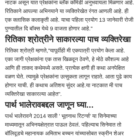
नाटक असून यात प्रेक्षकांना ब्लॅक कॉमेडी अनुभवायला मिळणार आहे.
रितिकाने आपल्या अभिनयाने या व्यक्तिरेखेत रंगत आणली आहे. ही
एक क्लासिक कलाकृती आहे. याचा पहिला प्रयोग 13 जानेवारी रोजी
पुण्यातील दि बॉक्स येथे 9 वाजता होणार आहे.''
रितिका श्रोत्रीने साकारल्या पाच व्यक्तिरेखा
रितिका श्रोत्री म्हणते,"यापूर्वीही मी एकपात्री प्रयोग केला आहे.
एका जागी प्रेक्षकांना एक तास खिळवून ठेवणे, हे मोठे कौशल्य आहे
आणि ही ताकद कथेमध्ये असते. प्रत्येक क्षणी ही कथा अनपेक्षित
वळण घेते. त्यामुळे प्रेक्षकांना उत्सुकता लागून राहाते. आता पुढे काय
होणार याची. ही कथाच अतिशय सुंदर आहे.या नाटकात मी पाच
व्यक्तिरेखा साकारल्या आहेत".
पार्थ भालेरावबद्दल जाणून घ्या...
पार्थ भालेरावने 2014 साली ' भूतनाथ रिटर्न्स' या सिनेमाच्या
माध्यमातून अभिनयक्षेत्रात पाऊल ठेवलं. पहिल्याच सिनेमात तो
बॉलिवूडचे महानायक अमिताभ बच्चन यांच्यासोबत स्क्रीन शेअर