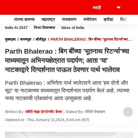
ताज्या बातम्या
महाराष्ट्र
राजकारण
मनोरंजन
क्रीडा
बिझनेस
India At 2047
फिफा विश्वचषक
Ideas of India
मुख्यपृष्ठ
करमणूक
बॉलीवूड
PARTH BHALERAO : बिग बींच्या 'भूतनाथ रिटर्न्स'च्या
माध्यमातून अभिनयक्षेत्रात पदार्पण; आता 'या' नाटकाद्वारे दिग्दर्शनात पाऊल ठेवणार पार्थ भालेराव
Parth Bhalerao : बिग बींच्या 'भूतनाथ रिटर्न्स'च्या
माध्यमातून अभिनयक्षेत्रात पदार्पण; आता 'या'
नाटकाद्वारे दिग्दर्शनात पाऊल ठेवणार पार्थ भालेराव
Parth Bhalerao : अभिनेता पार्थ भालेरावने आता 'हम दोनो और
सूट' या नाटकाच्या माध्यमातून दिग्दर्शनात पदार्पण केलं आहे. त्याच्या
नव्या नाटकाची प्रेक्षकांना आता उत्सुकता आहे.
Written By :
एबीपी माझा एंटरटेनमेंट डेस्क
Edited By: मंजिरी पोखरकर
Updated at : Thu, January 11,2024, 8:44 am (IST)