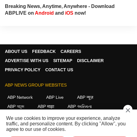
Breaking News, Anytime, Anywhere - Download
ABPLIVE on
Android
and
iOS
now!
ABOUT US
FEEDBACK
CAREERS
ADVERTISE WITH US
SITEMAP
DISCLAIMER
PRIVACY POLICY
CONTACT US
ABP NEWS GROUP WEBSITES
ABP Network
ABP Live
ABP न्यूज़
ABP আনন্দ
ABP माझा
ABP અસ્મિતા
×
ABP Ganga
ABP ਸਾਂਝਾ
ABP நாடு
ABP దేశం
We use cookies to improve your experience, analyze
traffic, and personalize content. By clicking "Allow", you
FOLLOW US
agree to our use of cookies.