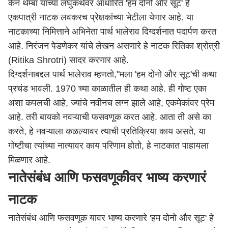
केन थेम्बा यांच्या लघुकथेवर आधारित 'हम दोनो और सूट' हे
एकपात्री नाटक लवकरच प्रेक्षकांच्या भेटीला येणार आहे. या
नाटकाच्या निमित्ताने अभिनेता पार्थ भालेराव दिग्दर्शनात पदार्पण करत
आहे. निरंजन पेडणेकर यांचे लेखन असणारे हे नाटक रितिका श्रोत्री
(Ritika Shrotri) सादर करणार आहे.
दिग्दर्शनाबद्दल पार्थ भालेराव म्हणतो,"मला 'हम दोनो और सूट'ची कथा
प्रचंड भावली. 1970 च्या काळातील ही कथा आहे. ही गोष्ट एका
अशा कपलची आहे, ज्यांचे नवीनच लग्न झाले आहे, एकमेकांवर प्रेम
आहे. तरी बायको नवऱ्याची फसवणूक करत आहे. आता ती असे का
करते, हे नवऱ्याला कळल्यावर त्याची प्रतिक्रिया काय असते, या
गोष्टीचा त्यांच्या नात्यावर काय परिणाम होतो, हे नाटकात पाहायला
मिळणार आहे.
नातेसंबंध आणि फसवणूकीवर भाष्य करणारं
नाटक
नातेसंबंध आणि फसवणूक यावर भाष्य करणारे 'हम दोनो और सूट' हे