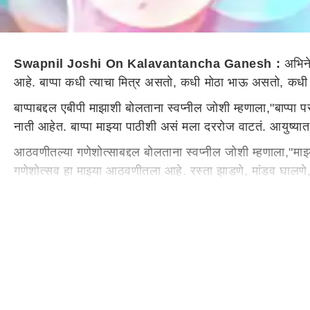
Swapnil Joshi On Kalavantancha Ganesh :
अभिन
आहे. बाप्पा कधी त्याचा मित्र असतो, कधी मोठा भाऊ असतो, 
बाप्पाबद्दल एबीपी माझाशी बोलताना स्वप्नील जोशी म्हणाला,"बाप्पा 
नाती आहेत. बाप्पा माझ्या पाठीशी असं मला दररोज वाटतं. आयुष्यात
आठवणीतल्या गणेशोत्साबद्दल बोलताना स्वप्नील जोशी म्हणाला,"मा
गणेशोत्सव हा माझ्या आठवणीतला आहे. रस्ता झाडणे, मांडव घालणे
त्यामुळे माझ्या आठवणीतला गणेशोत्सव हा गिरगावातल्या चाळीतला 
गणेशोत्सवात डाएट करायचं नसतं : स्वप्नील जोशी
अभिनेता स्वप्नील जोशी गणेशोत्सवात डाएट करत नाही. तसेच चाहत्
असतो. त्यामुळे या दिवसांत मी डाएट वगैरे काही करत नाही. गण