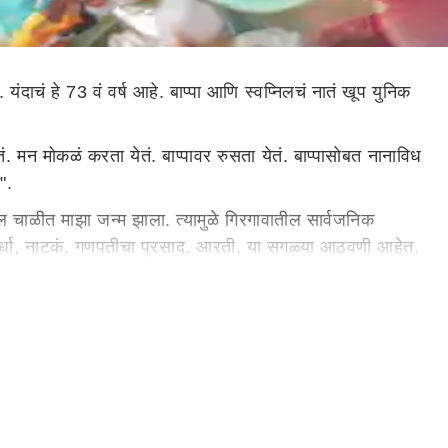
यंदाचं हे 73 वं वर्ष आहे. बाप्पा आणि स्वप्निलचं नातं खूप युनिक
तं. मन मोकळं करता येतं. बाप्पावर रुसता येतं. बाप्पासोबत नानाविध
े".
ल चाळीत माझा जन्म झाला. त्यामुळे गिरगावातील सार्वजनिक
्पर्धा, नाटकं, गणपतीचा प्रसाद, आरती, या सगळ्या आठवणी आहेत.
शोत्सवात डाएट करायचं नसतं. गणेशोत्सवात फक्त आनंद लुटायचा
ा प्रचंड आवडतात".