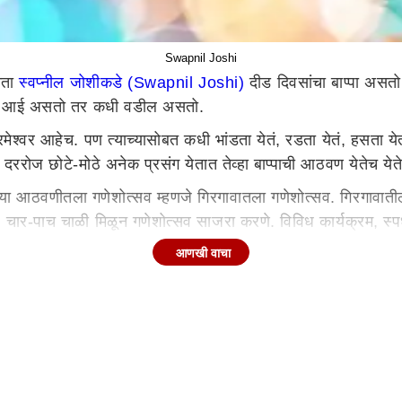
Swapnil Joshi
ेता
स्वप्नील जोशीकडे (Swapnil Joshi)
दीड दिवसांचा बाप्पा असतो. 
कधी आई असतो तर कधी वडील असतो.
परमेश्वर आहेच. पण त्याच्यासोबत कधी भांडता येतं, रडता येतं, हसता ये
 दररोज छोटे-मोठे अनेक प्रसंग येतात तेव्हा बाप्पाची आठवण येतेच येत
झ्या आठवणीतला गणेशोत्सव म्हणजे गिरगावातला गणेशोत्सव. गिरगावाती
, चार-पाच चाळी मिळून गणेशोत्सव साजरा करणे. विविध कार्यक्रम, स
सार्वजनिक गणेशोत्सव आहे".
आणखी वाचा
यांनाही त्याने डाएट न करण्याचा सल्ला दिला आहे. तो म्हणाला,"गणे
ेशोत्सवात मनसोक्त मोदक खाण्यावर माझा भर असतो. मोदक खायला मल