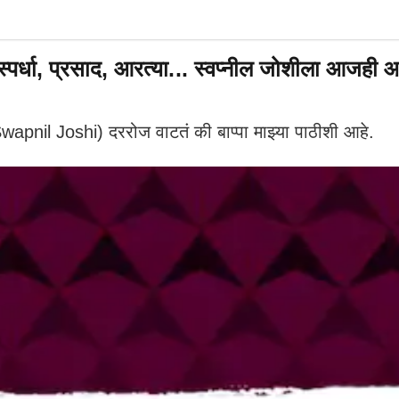
्पर्धा, प्रसाद, आरत्या... स्वप्नील जोशीला आजही
pnil Joshi) दररोज वाटतं की बाप्पा माझ्या पाठीशी आहे.