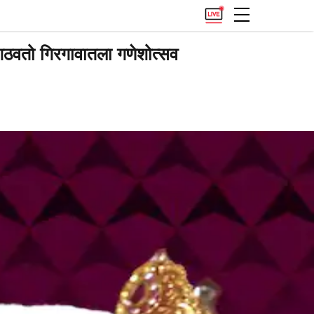
 आठवतो गिरगावातला गणेशोत्सव