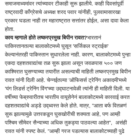
समाजमाध्यमांवर त्यांच्यावर टीकाही सुरू झालीये. काही दिवसांपूर्वी
राष्ट्रवादी काँग्रेसचे अध्यक्ष शरद पवार यांनीही, पुलवामासारखा
प्रकार घडला नाही तर महाराष्ट्रात सत्तांतर होईल, असा दावा केला
होता.
काय म्हणाले होते लष्करप्रमुख बिपीन रावत?
भारतानं
पाकिस्तानतल्या बालाकोटमध्ये घुसून 'सर्जिकल स्ट्राईक'
केल्यानंतरही पाकिस्तान सुधारलेला नाही. कारण, बालाकोटमध्ये पुन्हा
एकदा दहशतवाद्यांचा तळ सुरू झाला असून जवळपास ५०० जण
काश्मिरात घुसण्याच्या तयारीत असल्याची माहिती लष्करप्रमुख बिपीन
रावत यांनी दिली आहे. चेन्नईतल्या 'ऑफिसर्स ट्रेनिंग अकादमी'मध्ये
'यंग लिडर्स ट्रेनिंग विंग'च्या उद्घाटनावेळी त्यांनी ही माहिती दिली. या
वर्षीच्या फेब्रुवारीतच भारतीय वायूसेनेनं बालाकोटमध्ये कारवाई करत
दहशतवाद्यांचे अड्डे उद्ध्वस्त केले होते. मात्र, "आता बर्फ वितळणं
सुरू झाल्यामुळे उत्तरकडून घुसखोरीची शक्यता आहे, पण आम्ही
पश्चिम सीमेवर सैन्याच्या अधिक तुकड्या पाठवल्या आहेत", असंही
रावत यांनी स्पष्ट केलं. "आम्ही गरज पडल्यास बालाकोटच्याही पुढे