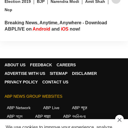
Election 2019
BJP
Narendra Modi
Amit Shah
Ncp
Breaking News, Anytime, Anywhere - Download
ABPLIVE on
Android
and
iOS
now!
ABOUT US
FEEDBACK
CAREERS
ADVERTISE WITH US
SITEMAP
DISCLAIMER
PRIVACY POLICY
CONTACT US
ABP NEWS GROUP WEBSITES
ABP Network
ABP Live
ABP न्यूज़
ABP আনন্দ
ABP माझा
ABP અસ્મિતા
×
ABP Ganga
ABP ਸਾਂਝਾ
ABP நாடு
ABP దేశం
We use cookies to improve your experience, analyze