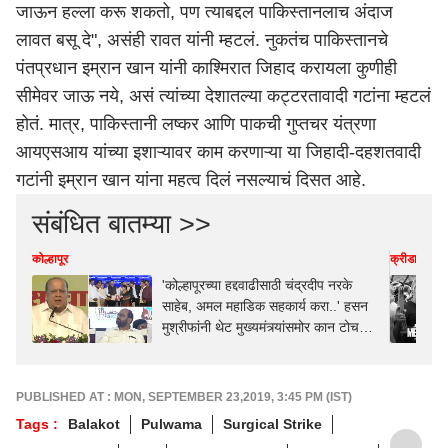
जाऊन हल्ला करू शकतो, पण त्याबद्दल पाकिस्तानलाच अंदाज
लावत बसू दे", असंही रावत यांनी म्हटलं. नुकतंच पाकिस्तानचे
पंतप्रधान इम्रान खान यांनी काश्मिरात जिहाद करायला कुणीही
सीमेवर जाऊ नये, असं त्यांच्या देशातल्या कट्टरतावादी गटांना म्हटलं
होतं. मात्र, पाकिस्तानी लष्कर आणि पाकची गुप्तचर यंत्रणा
आयएसआय यांच्या इशाऱ्यावर काम करणाऱ्या या जिहादी-दहशतवादी
गटांनी इम्रान खान यांना महत्व दिलं नसल्याचं दिसत आहे.
संबंधित बातम्या >>
कोल्हापूर
क्रीडा
'कोल्हापूरच्या हद्दवाढीसाठी चंद्रदीप नरके
साहेब, अमल महाडिक सहकार्य करा..' हसन
मुश्रीफांनी थेट मुख्यमंत्र्यांसमोर कान टोचले,
महापौर रुपाराणी निकम अन् राजेश
क्षीरसागरही बोलले
PUBLISHED AT : MON, SEPTEMBER 23,2019, 3:45 PM (IST)
Tags :
Balakot
Pulwama
Surgical Strike