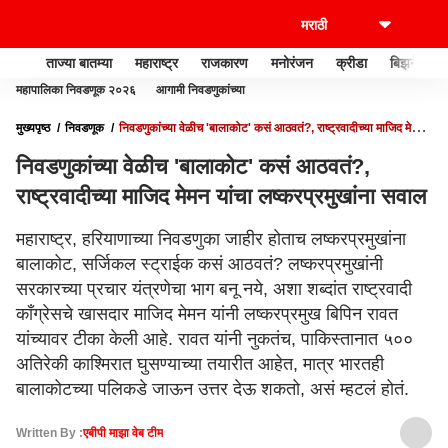
ताज्या बातम्या
महाराष्ट्र
राजकारण
मनोरंजन
क्रीडा
बिझनेस
महापालिका निवडणूक २०२६
आगामी निवडणुकांच्या
मुख्यपृष्ठ
निवडणूक
निवडणुकांच्या वेळीच 'बालाकोट' कसं आठवतं?, राष्ट्रवादीच्या माजिद मेमन
यांचा लष्करप्रमुखांना सवाल
निवडणुकांच्या वेळीच 'बालाकोट' कसं आठवतं?,
राष्ट्रवादीच्या माजिद मेमन यांचा लष्करप्रमुखांना सवाल
महाराष्ट्र, हरियाणाच्या निवडणुका जाहीर होताच लष्करप्रमुखांना
बालाकोट, सर्जिकल स्ट्राईक कसं आठवतं? लष्करप्रमुखांनी
सरकारच्या प्रचार यंत्रणेचा भाग बनू नये, अशा शब्दांत राष्ट्रवादी
काँग्रेसचे खासदार माजिद मेमन यांनी लष्करप्रमुख बिपिन रावत
यांच्यावर टीका केली आहे. रावत यांनी नुकतंच, पाकिस्तानात ५००
अतिरेकी काश्मिरात घुसण्याच्या तयारीत आहेत, मात्र भारतही
बालाकोटच्या पलिकडे जाऊन उत्तर देऊ शकतो, असं म्हटलं होतं.
Written By :
एबीपी माझा वेब टीम