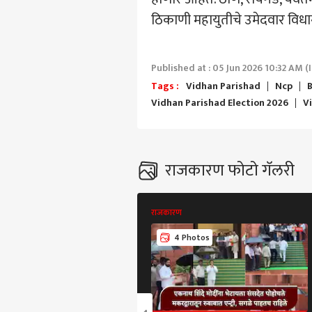
ठिकाणी महायुतीचे उमेदवार विध
पर्सनल
Published at : 05 Jun 2026 10:32 AM (
Tags :
Vidhan Parishad
Ncp
B
Vidhan Parishad Election 2026
V
टॉप
हॅलो गेस्ट
राजक
आमच्यासोबत जाहिरात करा
राजकारण फोटो गॅलरी
प्रायव्हसी पॉलिसी
संपर्क साधा
राजकारण
करिअर
गद्दा
फीडबॅक
4 Photos
गद्द
आमच्याबद्दल
ढोकल
मुंबई
द्या
डोका
जनते
राऊत