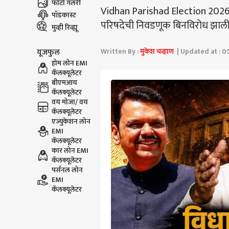
फोटो गॅलरी
Vidhan Parishad Election 2026
पॉडकास्ट
परिषदेची निवडणूक बिनविरोध झाली
मुव्ही रिव्ह्यू
Written By :
मुकेश चव्हाण
| Updated at : 05
यूजफुल
होम लोन EMI
कॅलक्यूलेटर
बीएमआय
कॅलक्यूलेटर
वय मोजा/ वय
कॅलक्यूलेटर
एज्युकेशन लोन
EMI
कॅलक्यूलेटर
कार लोन EMI
कॅलक्यूलेटर
पर्सनल लोन
EMI
कॅलक्यूलेटर