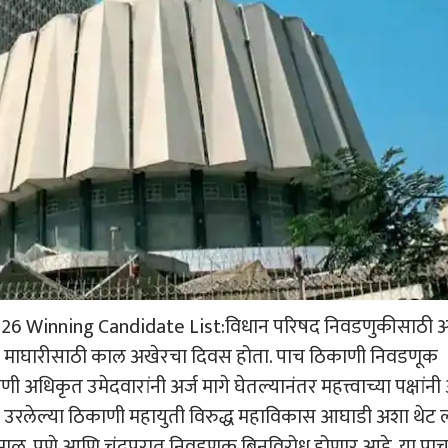
26 Winning Candidate List:विधान परिषद निवडणुकीसाठी अ
र्ज माघारीसाठी काल अखेरचा दिवस होता. पाच ठिकाणी निवडणूक
अधिकृत उमेदवारांनी अर्ज मागे घेतल्यानंतर महत्त्वाच्या पक्षांनी 
 तर उरलेल्या ठिकाणी महायुती विरुद्ध महाविकास आघाडी अशा थेट
ाळ, पुणे आणि चंद्रपुरात निवडणूक बिनविरोध होणार आहे. या पा