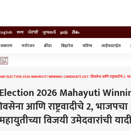
English
বাংলা
ਪੰਜਾਬੀ
ગુજરાતી
நாடு
దేశం
ाजकारण
मनोरंजन
क्रीडा
बिझनेस
भविष्य
लाईफस्टाईल
स्टाईल
क्राईम
व्यापार-उद्योग
ट्रेडिंग
ऑटो
D ELECTION 2026 MAHAYUTI WINNING CANDIDATE LIST: शिवसेना आणि राष्ट्रवादीचे 2, भाजपचा 1
 Election 2026 Mahayuti Winni
वसेना आणि राष्ट्रवादीचे 2, भाजपचा 
महायुतीच्या विजयी उमेदवारांची यादी