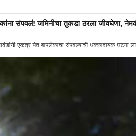
ेकांना संपवलं! जमिनीचा तुकडा ठरला जीवघेणा, ने
ंडांनी एकत्र येत बापलेकाचा संपवल्याची धक्कादायक घटना लातूर