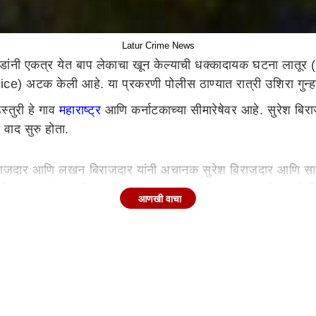
Latur Crime News
डांनी एकत्र येत बाप लेकाचा खून केल्याची धक्कादायक घटना लातूर (La
olice) अटक केली आहे. या प्रकरणी पोलीस ठाण्यात रात्री उशिरा गु
स्तुरी हे गाव
महाराष्ट्र
आणि कर्नाटकाच्या सीमारेषेवर आहे. सुरेश बिर
 वाद सुरु होता.
 बिराजदार आणि लखन बिराजदार यांनी अचानक सुरेश बिराजदार आणि सा
ा आहे. काल संध्याकाळी सहा ते सातच्या दरम्यान ही घटना घडली. घटने
आणखी वाचा
 बिराजदार हा जखमी झाला असून त्याच्यावर रुग्णालयात उपचार सुरु
बिरवली येथे होती. वाहक वाय बी कांबळे यांनी बसमध्ये असलेल्या एका प
ांबळे यांना जबर मारहाण केली. यामुळे वाहक गंभीर जखमी झाला आहे. व
ाम बंद आंदोलन सुरू केले आहे. जोपर्यंत या प्रकरणातील दोषी लोकांना 