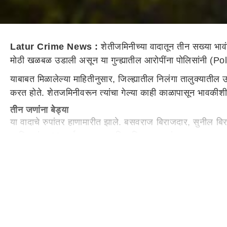
Latur Crime News :
शेतीजमिनीच्या वादातून तीन सख्या भावं
मोठी खळबळ उडाली असून या गुन्ह्यातील आरोपींना पोलिसांनी (P
याबाबत मिळालेल्या माहितीनुसार, जिल्ह्यातील निलंगा तालुक्यातील उ
करत होते. शेतजमिनीवरून त्यांचा गेल्या काही काळापासून भावकीशी
तीन जणांना बेड्या
या वादाचे रुपांतर हाणामारीत झाले. बसवराज बिराजदार, सुनील
आणि त्यांचा 22 वर्षाचा मुलगा साहिल बिराजदार यांचा मृत्यू झाल
तात्काळ या प्रकरणातील तीन आरोपींना अटक केली आहे. तर गणेश
पुढील तपास करत आहेत.
औसा डेपोतील बस वाहकाला प्रवाशांची मारहाण
दरम्यान, लातूर जिल्ह्यातील औसा डेपोची बस काल रात्री मुक्कामी 
झालेल्या इसमाने आणि त्याच्या साथीदाराने दगडाने वाहक वाय बी क
सुरू आहेत. यामुळे संतप्त झालेल्या औसा आगारातील कर्मचाऱ्यांनी क