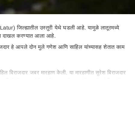
tur) जिल्ह्यातील उस्तुरी येथे घडली आहे. यामुळे लातूरमध्ये
न्हा दाखल करण्यात आला आहे.
ाजदार हे आपले दोन मुले गणेश आणि साहिल यांच्यासह शेतात काम
हिल बिराजदार जबर मारहाण केली. या मारहाणीत सुरेश बिराजदार
ची माहिती मिळताच पोलिसांनी तपासाची चक्र फिरवली. पोलिसांनी
 आहेत. या प्रकरणी गुन्हा दाखल करण्यात आला असून पोलीस
्रवासीला बसमध्ये नीट बसा असे सांगितले होते. यावरून संतप्त
ाहक वाय बी कांबळे यांच्यावर
लातूर
च्या खाजगी रुग्णालयात उपचार
अटक होत नाही. त्यांच्यावर योग्य ती कारवाई होत नाही, तोपर्यंत