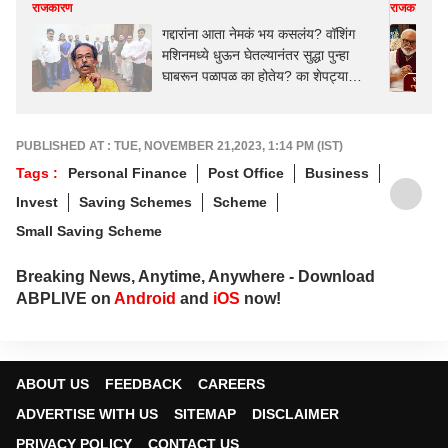
राजकारण
राजकारण
गद्दारांना आता नेमकं भय कसलंय? वॉशिंग
मशिनमध्ये धुऊन घेतल्यानंतर सुद्धा पुन्हा
घाबरून पळापळ का होतेय? का शेपट्या
घालून मोदींकडे जाताय? उद्धव ठाकरेंचा
सडकून प्रहार
PUBLISHED AT : TUE, NOVEMBER 21,2023, 1:14 PM (IST)
Tags :
Personal Finance
Post Office
Business
Invest
Saving Schemes
Scheme
Small Saving Scheme
Breaking News, Anytime, Anywhere - Download
ABPLIVE on
Android
and
iOS
now!
ABOUT US
FEEDBACK
CAREERS
ADVERTISE WITH US
SITEMAP
DISCLAIMER
PRIVACY POLICY
CONTACT US