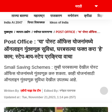
ताज्या बातम्या
महाराष्ट्र
राजकारण
मनोरंजन
क्रीडा
बिझनेस
India At 2047
फिफा विश्वचषक
Ideas of India
मुख्यपृष्ठ
व्यापार-उद्योग
पर्सनल फायनान्स
POST OFFICE : 'या' पोस्ट ऑफिस
योजनांमध्ये ऑनलाइन गुंतवणूक सुविधा, घरबसल्या फक्त करा 'हे' काम; स्टेप-बाय-स्टेप प्रक्रिया
Post Office : 'या' पोस्ट ऑफिस योजनांमध्ये
वाचा
ऑनलाइन गुंतवणूक सुविधा, घरबसल्या फक्त करा 'हे'
काम; स्टेप-बाय-स्टेप प्रक्रिया वाचा
Small Saving Schemes : तुम्ही घरबसल्या देखील पोस्ट
ऑफिस योजनांमध्ये गुंतवणूक करु शकता. काही योजनांसाठी
ऑनलाइन गुंतवणूक सुविधा देखील उपलब्ध आहे.
Written By :
एबीपी माझा वेब टीम
Edited By: स्नेहल पावनाक
Updated at : Tue, November 21,2023, 1:14 pm (IST)