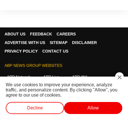
ABOUT US
FEEDBACK
CAREERS
ADVERTISE WITH US
SITEMAP
DISCLAIMER
PRIVACY POLICY
CONTACT US
ABP NEWS GROUP WEBSITES
×
ABP Network
ABP Live
ABP न्यूज़
We use cookies to improve your experience, analyze
ABP আনন্দ
ABP माझा
ABP અસ્મિતા
traffic, and personalize content. By clicking "Allow", you
ABP Ganga
ABP ਸਾਂਝਾ
ABP நாடு
ABP దేశం
agree to our use of cookies.
FOLLOW US
Decline
Allow
लाईव्ह टीव्ही
शॉर्ट व्हिडीओ
व्हिडीओ
पॉडकास्ट