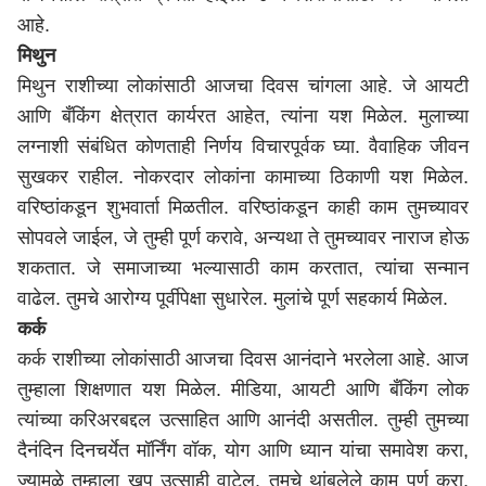
आहे.
मिथुन
मिथुन राशीच्या लोकांसाठी आजचा दिवस चांगला आहे. जे आयटी
आणि बँकिंग क्षेत्रात कार्यरत आहेत, त्यांना यश मिळेल. मुलाच्या
लग्नाशी संबंधित कोणताही निर्णय विचारपूर्वक घ्या. वैवाहिक जीवन
सुखकर राहील. नोकरदार लोकांना कामाच्या ठिकाणी यश मिळेल.
वरिष्ठांकडून शुभवार्ता मिळतील. वरिष्ठांकडून काही काम तुमच्यावर
सोपवले जाईल, जे तुम्ही पूर्ण करावे, अन्यथा ते तुमच्यावर नाराज होऊ
शकतात. जे समाजाच्या भल्यासाठी काम करतात, त्यांचा सन्मान
वाढेल. तुमचे आरोग्य पूर्वीपेक्षा सुधारेल. मुलांचे पूर्ण सहकार्य मिळेल.
कर्क
कर्क राशीच्या लोकांसाठी आजचा दिवस आनंदाने भरलेला आहे. आज
तुम्हाला शिक्षणात यश मिळेल. मीडिया, आयटी आणि बँकिंग लोक
त्यांच्या करिअरबद्दल उत्साहित आणि आनंदी असतील. तुम्ही तुमच्या
दैनंदिन दिनचर्येत मॉर्निंग वॉक, योग आणि ध्यान यांचा समावेश करा,
ज्यामुळे तुम्हाला खूप उत्साही वाटेल. तुमचे थांबलेले काम पूर्ण करा.