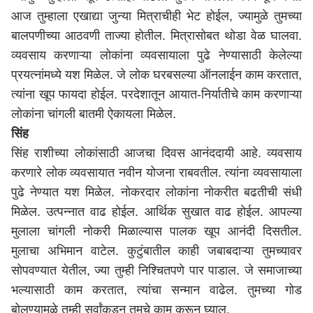
आज तुम्हाला एखाद्या जुन्या मित्राचीही भेट होईल, ज्यामुळे तुमच्या
बालपणीच्या आठवणी ताज्या होतील. मित्रासोबत थोडा वेळ घालवा.
व्यवसाय करणाऱ्या लोकांना व्यवसायाला पुढे नेण्यासाठी केलेल्या
प्रयत्नांमध्ये यश मिळेल. जे लोक घरबसल्या ऑनलाईन काम करतात,
त्यांना खूप फायदा होईल. परदेशातून आयात-निर्यातीचे काम करणाऱ्या
लोकांना चांगली बातमी ऐकायला मिळेल.
सिंह
सिंह राशीच्या लोकांसाठी आजचा दिवस आनंददायी आहे. व्यवसाय
करणारे लोक व्यवसायात नवीन योजना राबवतील. त्यांना व्यवसायाला
पुढे नेण्यात यश मिळेल. नोकरदार लोकांना नोकरीत बढतीची संधी
मिळेल. उत्पन्नात वाढ होईल. आर्थिक सुखात वाढ होईल. आपल्या
मुलाला चांगली नोकरी मिळाल्यास पालक खूप आनंदी दिसतील.
मुलाचा अभिमान वाटेल. कुटुंबातील काही जबाबदाऱ्या तुमच्यावर
सोपवण्यात येतील, ज्या तुम्ही निश्चितपणे पार पाडाल. जे समाजाच्या
भल्यासाठी काम करतात, त्यांचा सन्मान वाढेल. तुमच्या गोड
बोलण्यामुळे तुम्ही सर्वांकडून तुमचे काम करून घ्याल.