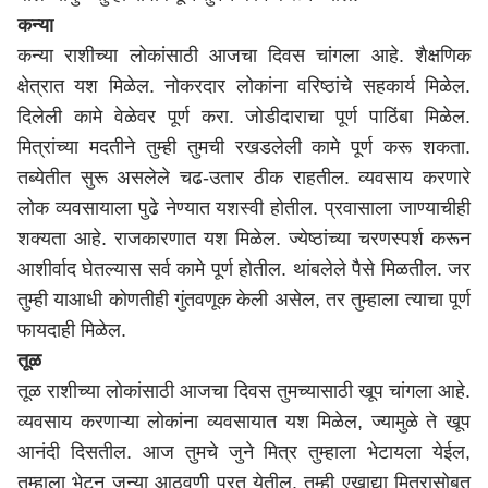
कन्या
कन्या राशीच्या लोकांसाठी आजचा दिवस चांगला आहे. शैक्षणिक
क्षेत्रात यश मिळेल. नोकरदार लोकांना वरिष्ठांचे सहकार्य मिळेल.
दिलेली कामे वेळेवर पूर्ण करा. जोडीदाराचा पूर्ण पाठिंबा मिळेल.
मित्रांच्या मदतीने तुम्ही तुमची रखडलेली कामे पूर्ण करू शकता.
तब्येतीत सुरू असलेले चढ-उतार ठीक राहतील. व्यवसाय करणारे
लोक व्यवसायाला पुढे नेण्यात यशस्वी होतील. प्रवासाला जाण्याचीही
शक्यता आहे. राजकारणात यश मिळेल. ज्येष्ठांच्या चरणस्पर्श करून
आशीर्वाद घेतल्यास सर्व कामे पूर्ण होतील. थांबलेले पैसे मिळतील. जर
तुम्ही याआधी कोणतीही गुंतवणूक केली असेल, तर तुम्हाला त्याचा पूर्ण
फायदाही मिळेल.
तूळ
तूळ राशीच्या लोकांसाठी आजचा दिवस तुमच्यासाठी खूप चांगला आहे.
व्यवसाय करणाऱ्या लोकांना व्यवसायात यश मिळेल, ज्यामुळे ते खूप
आनंदी दिसतील. आज तुमचे जुने मित्र तुम्हाला भेटायला येईल,
तुम्हाला भेटून जुन्या आठवणी परत येतील. तुम्ही एखाद्या मित्रासोबत