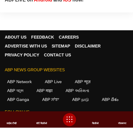
ABOUT US
FEEDBACK
CAREERS
ADVERTISE WITH US
SITEMAP
DISCLAIMER
PRIVACY POLICY
CONTACT US
ABP NEWS GROUP WEBSITES
ABP Network
ABP Live
ABP न्यूज़
ABP আনন্দ
ABP माझा
ABP અસ્મિતા
ABP Ganga
ABP ਸਾਂਝਾ
ABP நாடு
ABP దేశం
FOLLOW US
लाईव्ह टीव्ही
शॉर्ट व्हिडीओ
व्हिडीओ
पॉडकास्ट