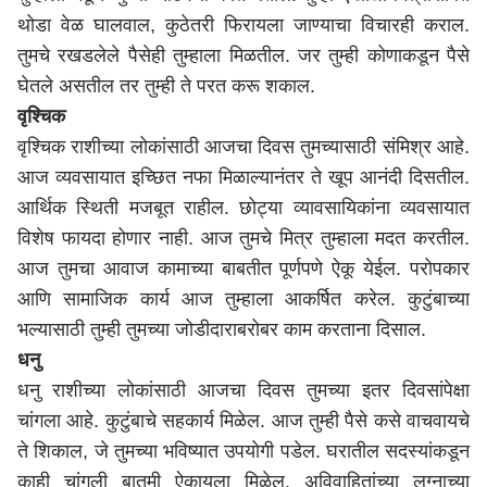
थोडा वेळ घालवाल, कुठेतरी फिरायला जाण्याचा विचारही कराल.
तुमचे रखडलेले पैसेही तुम्हाला मिळतील. जर तुम्ही कोणाकडून पैसे
घेतले असतील तर तुम्ही ते परत करू शकाल.
वृश्चिक
वृश्चिक राशीच्या लोकांसाठी आजचा दिवस तुमच्यासाठी संमिश्र आहे.
आज व्यवसायात इच्छित नफा मिळाल्यानंतर ते खूप आनंदी दिसतील.
आर्थिक स्थिती मजबूत राहील. छोट्या व्यावसायिकांना व्यवसायात
विशेष फायदा होणार नाही. आज तुमचे मित्र तुम्हाला मदत करतील.
आज तुमचा आवाज कामाच्या बाबतीत पूर्णपणे ऐकू येईल. परोपकार
आणि सामाजिक कार्य आज तुम्हाला आकर्षित करेल. कुटुंबाच्या
भल्यासाठी तुम्ही तुमच्या जोडीदाराबरोबर काम करताना दिसाल.
धनु
धनु राशीच्या लोकांसाठी आजचा दिवस तुमच्या इतर दिवसांपेक्षा
चांगला आहे. कुटुंबाचे सहकार्य मिळेल. आज तुम्ही पैसे कसे वाचवायचे
ते शिकाल, जे तुमच्या भविष्यात उपयोगी पडेल. घरातील सदस्यांकडून
काही चांगली बातमी ऐकायला मिळेल. अविवाहितांच्या लग्नाच्या