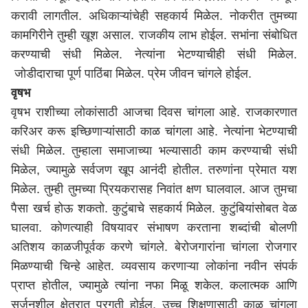
करावी लागतील. अधिकाऱ्यांचेही सहकार्य मिळेल. नोकरीत तुमच्या
कामगिरीने तुम्ही खूश असाल. राजकीय लाभ होईल. सभांना संबोधित
करण्याची संधी मिळेल. नेत्यांना भेटण्याचीही संधी मिळेल.
जोडीदाराचा पूर्ण पाठिंबा मिळेल. प्रेम जीवन चांगले होईल.
वृषभ
वृषभ राशीच्या लोकांसाठी आजचा दिवस चांगला आहे. राजकारणात
करिअर करू इच्छिणाऱ्यांसाठी काळ चांगला आहे. नेत्यांना भेटण्याची
संधी मिळेल. तुम्हाला समाजाच्या भल्यासाठी काम करण्याची संधी
मिळेल, ज्यामुळे सर्वजण खूप आनंदी होतील. तरुणांना प्रेमात यश
मिळेल. तुम्ही तुमच्या प्रियकरासह निवांत क्षण घालवाल. आज तुमचा
पैसा खर्च होऊ शकतो. कुटुंबाचे सहकार्य मिळेल. कुटुंबियांसोबत वेळ
घालवा. कोणत्याही विषयावर संभाषण करताना शब्दांची बोलणी
अतिशय काळजीपूर्वक करणे चांगले. बेरोजगारांना चांगला रोजगार
मिळण्याची चिन्हे आहेत. व्यवसाय करणाऱ्या लोकांना नवीन संपर्क
प्राप्त होतील, ज्यामुळे त्यांना नफा मिळू शकेल. कलात्मक आणि
सर्जनशील क्षेत्रात प्रगती होईल. उच्च शिक्षणासाठी काळ चांगला