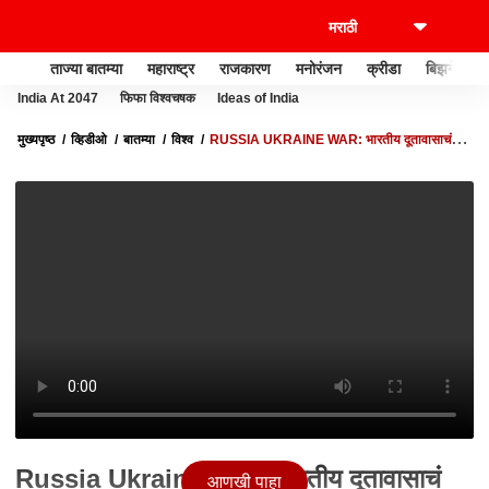
ताज्या बातम्या
महाराष्ट्र
राजकारण
मनोरंजन
क्रीडा
बिझनेस
India At 2047
फिफा विश्वचषक
Ideas of India
मुख्यपृष्ठ
व्हिडीओ
बातम्या
विश्व
RUSSIA UKRAINE WAR: भारतीय दूतावासाचं
पथक सुमीमध्ये दाखल ABP MAJHA
Russia Ukraine War: भारतीय दूतावासाचं
आणखी पाहा