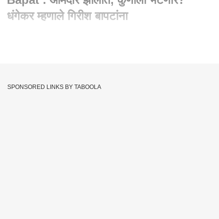
धंगेकर म्हणाले गिरीश बापटांना
Written By :
abp majha web team
02 Mar 2023 12:57 PM (IST)
पुण्यातील कसबा पेठ आणि चिंचवड पोटनिवडणुकीचा आज निकाल जाहीर ...
कसब्यात भाजपच्या हेमंत रासने विरुद्ध कॉंग्रेसचे रविंद्र धंगेकर अशी थेट
SPONSORED LINKS BY TABOOLA
लढत होती. तर चिंचवडमध्ये भाजपच्या अश्विनी जगताप, राष्ट्रवादीचे नाना
काटे तर अपक्ष उमेदवार राहुल कलाटे अशी तिरंगी लढत होती. या
निवडणुकीच्या निमित्तानं दिग्गजांची प्रतिष्ठा पणाला लागली होती. भाजप
उमेदवाराच्या प्रचारासाठी केंद्रीय मंत्र्यांपासून ते राज्याचे मुख्यमंत्री,
उपमुख्यमंत्री प्रचारात उतरले होते. तर, दुसरीकडे महाविकास आघाडीच्या
अनेक दिग्गज नेत्यांनी प्रचारात सहभाग घेतला होता... त्यामुळे आज
मतपेट्यांमधून कोण बाजी मारणार याकडे राज्याचे लक्ष लागले होते.
Abhijeet Bichukle
Ravindra Dhangekar
Tags :
Hemant Rasane
Ashwini Jagtap
Rahul Kalate
Pune Bypolls Election
Pune Bypolls
Nana Kate