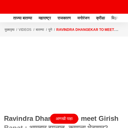
ताज्या बातम्या
महाराष्ट्र
राजकारण
मनोरंजन
क्रीडा
बिझनेस
मुख्यपृष्ठ
VIDEOS
बातम्या
पुणे
RAVINDRA DHANGEKAR TO MEET
GIRISH BAPAT : आमदार झालात, कुणाला भेटणार? धंगेकर म्हणाले गिरीश बापटांना
Ravindra Dhangekar to meet Girish
आणखी पाहा
Bapat : आमदार झालात, कुणाला भेटणार?