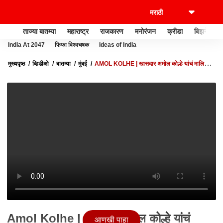
ताज्या बातम्या
महाराष्ट्र
राजकारण
मनोरंजन
क्रीडा
बिझनेस
India At 2047
फिफा विश्वचषक
Ideas of India
मुख्यपृष्ठ
व्हिडीओ
बातम्या
मुंबई
AMOL KOLHE | खासदार अमोल कोल्हे यांचं मालिका
विश्वात कमबॅक
Amol Kolhe | खासदार अमोल कोल्हे यांचं
आणखी पाहा