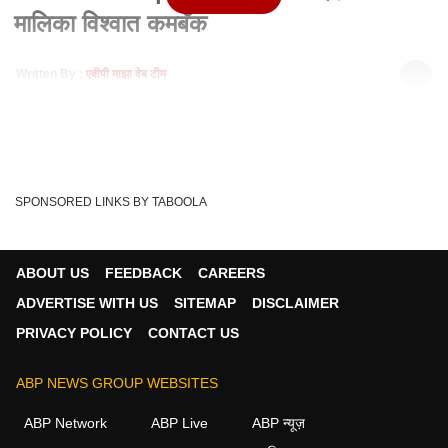
मालिका विश्वात कमबॅक
Written By :
एबीपी माझा वेब टीम
02 Sep 2020 11:57 PM (IST)
शिरुर लोकसभा मतदार संघातील खासदार अमोल कोल्हे यांनी पुन्हा मालिका
विश्वात कमबॅक केलं आहे.
Acting World
MP Amol Kolhe
Marathi Serial
Tags :
SPONSORED LINKS BY TABOOLA
Shooting
मराठी बातम्या
ABOUT US
FEEDBACK
CAREERS
ADVERTISE WITH US
SITEMAP
DISCLAIMER
मुंबई व्हिडीओ
PRIVACY POLICY
CONTACT US
मुंबई
ABP NEWS GROUP WEBSITES
ABP Network
ABP Live
ABP न्यूज़